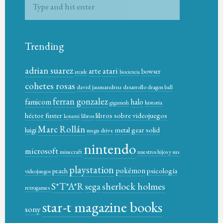
Trending
adrian suarez
atari
arte
bowser
arcade
biociencia
cohetes rosas
david jaumandreu
desarrollo
dragon ball
ferran gonzalez
famicom
halo
historia
gigamesh
héctor fuster
libros sobre videojuegos
libros
konami
Marc Rollán
metal gear solid
luigi
mega drive
nintendo
microsoft
minecraft
nuestros hijos y sus
playstation
pokémon
psicología
peach
videojuegos
sherlock holmes
S*T*A*R
sega
retrogames
star-t magazine books
sony