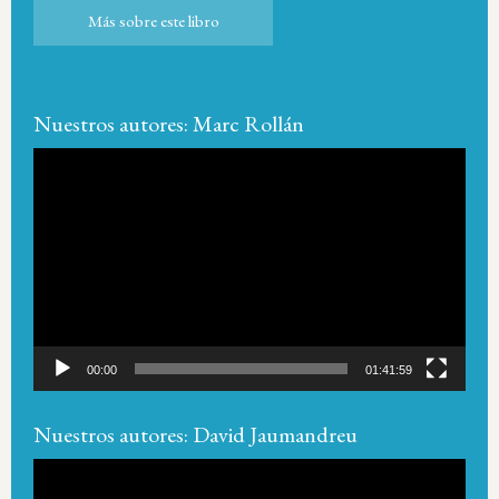
Más sobre este libro
Más sobre este libro
Nuestros autores: Marc Rollán
Reproductor
de
vídeo
00:00
01:41:59
Nuestros autores: David Jaumandreu
Reproductor