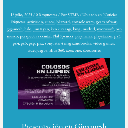
18 julio, 2025
/
0 Respuestas
/
Por
STMB
/
Ubicado en:
Noticias
Etiquetas:
activision
,
aureal
,
blizzard
,
console wars
,
gears of war
,
gigamesh
,
halo
,
Jim Ryan
,
ken kutaragi
,
king
,
madrid
,
microsoft
,
oxo
museo
,
perspectiva cenital
,
Phil Spencer
,
playmania
,
playstation
,
ps3
,
ps4
,
ps5
,
psp
,
psx
,
sony
,
star-t magazine books
,
video games
,
videojuegos
,
xbox 360
,
xbox one
,
xbox series
Presentación en Gigamesh