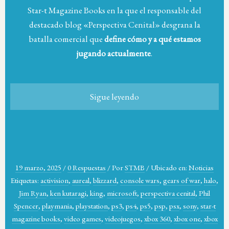
Star-t Magazine Books en la que el responsable del
destacado blog «Perspectiva Cenital» desgrana la
batalla comercial que
define cómo y a qué estamos
jugando actualmente
.
Sigue leyendo
19 marzo, 2025
/
0 Respuestas
/
Por
STMB
/
Ubicado en:
Noticias
Etiquetas:
activision
,
aureal
,
blizzard
,
console wars
,
gears of war
,
halo
,
Jim Ryan
,
ken kutaragi
,
king
,
microsoft
,
perspectiva cenital
,
Phil
Spencer
,
playmania
,
playstation
,
ps3
,
ps4
,
ps5
,
psp
,
psx
,
sony
,
star-t
magazine books
,
video games
,
videojuegos
,
xbox 360
,
xbox one
,
xbox