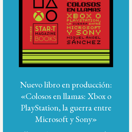
Nuevo libro en producción:
«Colosos en llamas: Xbox o
PlayStation, la guerra entre
Microsoft y Sony»