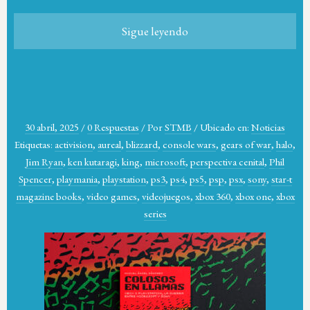
Sigue leyendo
30 abril, 2025
/
0 Respuestas
/
Por
STMB
/
Ubicado en:
Noticias
Etiquetas:
activision
,
aureal
,
blizzard
,
console wars
,
gears of war
,
halo
,
Jim Ryan
,
ken kutaragi
,
king
,
microsoft
,
perspectiva cenital
,
Phil
Spencer
,
playmania
,
playstation
,
ps3
,
ps4
,
ps5
,
psp
,
psx
,
sony
,
star-t
magazine books
,
video games
,
videojuegos
,
xbox 360
,
xbox one
,
xbox
series