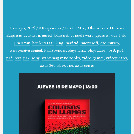
14 mayo, 2025
/
0 Respuestas
/
Por
STMB
/
Ubicado en:
Noticias
Etiquetas:
activision
,
aureal
,
blizzard
,
console wars
,
gears of war
,
halo
,
Jim Ryan
,
ken kutaragi
,
king
,
madrid
,
microsoft
,
oxo museo
,
perspectiva cenital
,
Phil Spencer
,
playmania
,
playstation
,
ps3
,
ps4
,
ps5
,
psp
,
psx
,
sony
,
star-t magazine books
,
video games
,
videojuegos
,
xbox 360
,
xbox one
,
xbox series