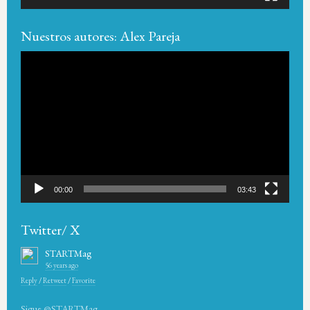
Nuestros autores: Alex Pareja
Reproductor
de
vídeo
00:00
03:43
Twitter/ X
STARTMag
56 years ago
Reply
/
Retweet
/
Favorite
Sigue @STARTMag