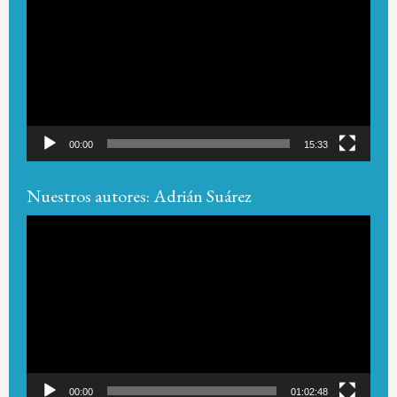
de
vídeo
00:00
15:33
Nuestros autores: Adrián Suárez
Reproductor
de
vídeo
00:00
01:02:48