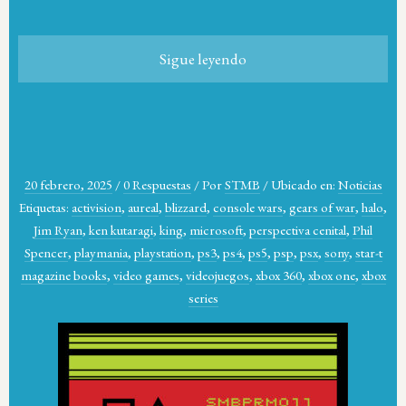
Sigue leyendo
20 febrero, 2025
/
0 Respuestas
/
Por
STMB
/
Ubicado en:
Noticias
Etiquetas:
activision
,
aureal
,
blizzard
,
console wars
,
gears of war
,
halo
,
Jim Ryan
,
ken kutaragi
,
king
,
microsoft
,
perspectiva cenital
,
Phil
Spencer
,
playmania
,
playstation
,
ps3
,
ps4
,
ps5
,
psp
,
psx
,
sony
,
star-t
magazine books
,
video games
,
videojuegos
,
xbox 360
,
xbox one
,
xbox
series