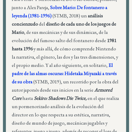
junto a Alex Pareja,
Sobre Mario: De fontanero a
leyenda (1981-1996)
(STMB, 2018) un
análisis
concienzudo
del
diseño de cada uno de los juegos de
Mario
, de sus mecánicas y de sus dinámicas, de la
evolución del famoso salto del fontanero desde
1981
hasta 1996
y más allá, de cómo comprende Nintendo
la narrativa, el género, las dos y las tres dimensiones, y
el propio medio. Y al año siguiente, en solitario,
El
padre de las almas oscuras: Hidetaka Miyazaki a través
de su obra
(STMB, 2019), un recorrido por la obra del
autor japonés desde sus inicios en la serie
Armored
Core
hasta
Sekiro: Shadows Die Twice,
en el que realiza
un pormenorizado análisis de la evolución del
director en lo que respecta a su estética, narrativa,
diseño de mundo de juego, mecánicas jugables y
referentes, juego a juego, además de recoger el lore de