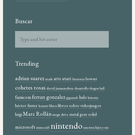
Buscar
Trending
adrian suarez
atari
arte
bowser
arcade
biociencia
cohetes rosas
david jaumandreu
desarrollo
dragon ball
ferran gonzalez
famicom
halo
historia
gigamesh
héctor fuster
libros sobre videojuegos
libros
konami
Marc Rollán
metal gear solid
luigi
mega drive
nintendo
microsoft
minecraft
nuestros hijos y sus