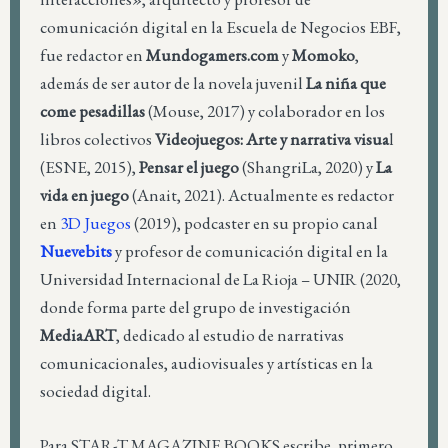
comunicación digital en la Escuela de Negocios EBF,
fue redactor en
Mundogamers.com
y
Momoko
,
además de ser autor de la novela juvenil
La niña que
come pesadillas
(Mouse, 2017) y colaborador en los
libros colectivos
Videojuegos: Arte y narrativa visua
l
(ESNE, 2015),
Pensar el juego
(ShangriLa, 2020) y
La
vida en juego
(Anait, 2021). Actualmente es redactor
en
3D Juegos
(2019), podcaster en su propio canal
Nuevebits
y profesor de comunicación digital en la
Universidad Internacional de La Rioja – UNIR (2020,
donde forma parte del grupo de investigación
MediaART
, dedicado al estudio de narrativas
comunicacionales, audiovisuales y artísticas en la
sociedad digital.
Para STAR-T MAGAZINE BOOKS escribe, primero,