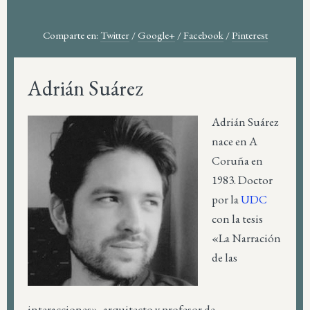
Comparte en:
Twitter
/
Google+
/
Facebook
/
Pinterest
Adrián Suárez
Adrián Suárez
nace en A
Coruña en
1983. Doctor
por la
UDC
con la tesis
«La Narración
de las
interacciones», arquitecto y profesor de