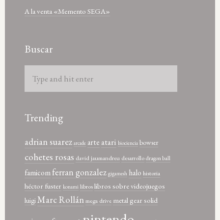
A la venta «Memento SEGA»
Buscar
Trending
adrian suarez
atari
arte
bowser
arcade
biociencia
cohetes rosas
david jaumandreu
desarrollo
dragon ball
ferran gonzalez
famicom
halo
historia
gigamesh
héctor fuster
libros sobre videojuegos
libros
konami
Marc Rollán
metal gear solid
luigi
mega drive
nintendo