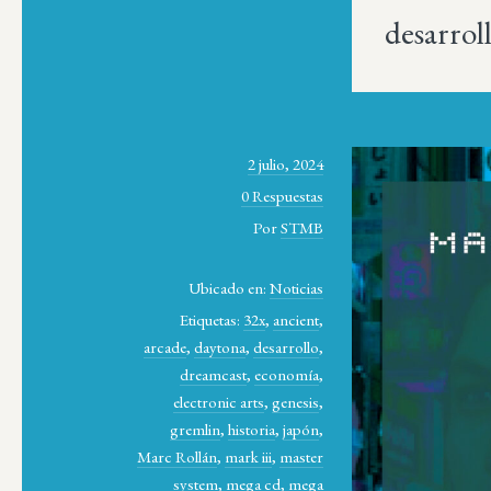
desarrol
2 julio, 2024
0 Respuestas
Por
STMB
Ubicado en:
Noticias
Etiquetas:
32x
,
ancient
,
arcade
,
daytona
,
desarrollo
,
dreamcast
,
economía
,
electronic arts
,
genesis
,
gremlin
,
historia
,
japón
,
Marc Rollán
,
mark iii
,
master
system
,
mega cd
,
mega