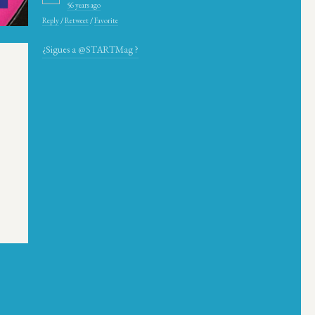
56 years ago
Reply
/
Retweet
/
Favorite
¿Sigues a @STARTMag ?