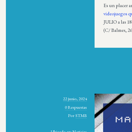
Es un placer a
videojuegos q
JULIO a las 1
(C/ Balmes, 26
22 junio, 2024
0 Respuestas
Por
STMB
Ubicado en:
Noticias