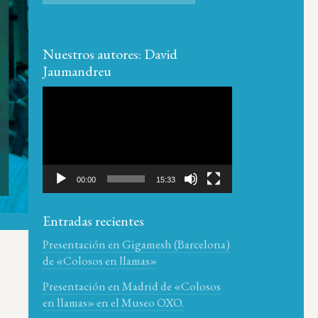
Nuestros autores: David
Jaumandreu
Reproductor
de
vídeo
00:00
15:33
Entradas recientes
Presentación en Gigamesh (Barcelona)
de «Colosos en llamas»
Presentación en Madrid de «Colosos
en llamas» en el Museo OXO.