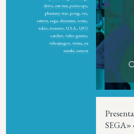
drive
,
out run
,
periscope
,
phantasy star
,
pong
,
rez
,
saturn
,
sega
,
shenmue
,
sonic
,
tokio
,
treasure
,
U.S.A.
,
UFO
catcher
,
video games
,
videojuegos
,
virtua
,
yu
suzuki
,
zaxxon
Presenta
SEGA» e