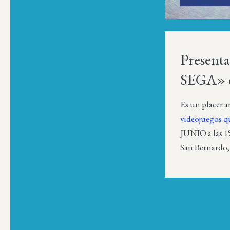
Present
SEGA» e
Es un placer a
videojuegos q
JUNIO a las 1
San Bernardo, 