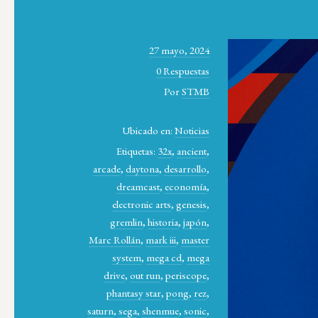
27 mayo, 2024
0 Respuestas
Por
STMB
Ubicado en:
Noticias
Etiquetas:
32x
,
ancient
,
arcade
,
daytona
,
desarrollo
,
dreamcast
,
economía
,
electronic arts
,
genesis
,
gremlin
,
historia
,
japón
,
Marc Rollán
,
mark iii
,
master
system
,
mega cd
,
mega
drive
,
out run
,
periscope
,
phantasy star
,
pong
,
rez
,
saturn
,
sega
,
shenmue
,
sonic
,