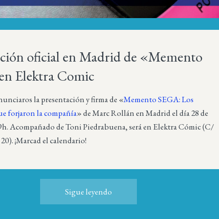
ación oficial en Madrid de «Memento
n Elektra Comic
nunciaros la presentación y firma de «
Memento SEGA: Los
ue forjaron la compañía
» de Marc Rollán en Madrid el día 28 de
9h. Acompañado de Toni Piedrabuena, será en Elektra Cómic (C/
20). ¡Marcad el calendario!
Sigue leyendo