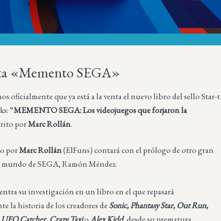
nta «Memento SEGA»
 oficialmente que ya está a la venta el nuevo libro del sello Star-t
s: “
MEMENTO SEGA: Los videojuegos que forjaron la
crito por
Marc Rollán
.
ito por
Marc Rollán
(ElFuns) contará con el prólogo de otro gran
l mundo de SEGA, Ramón Méndez.
ntra su investigación en un libro en el que repasará
 la historia de los creadores de
Sonic, Phantasy Star, Out Run,
, UFO Catcher, Crazy Taxi
o
Alex Kidd
, desde su prematura