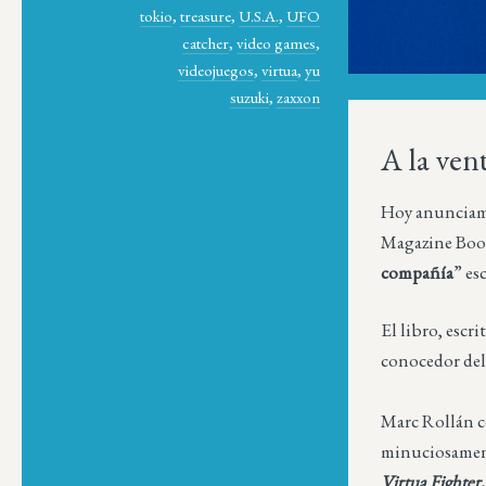
tokio
,
treasure
,
U.S.A.
,
UFO
catcher
,
video games
,
videojuegos
,
virtua
,
yu
suzuki
,
zaxxon
A la ve
Hoy anunciamos
Magazine Book
compañía
” es
El libro, escr
conocedor de
Marc Rollán ce
minuciosamente
Virtua Fighter