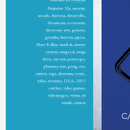
Etiquetas:
32x
,
ancient
,
arcade
,
daytona
,
desarrollo
,
dreamcast
,
economía
,
electronic arts
,
genesis
,
gremlin
,
historia
,
japón
,
Marc Rollán
,
mark iii
,
master
system
,
mega cd
,
mega
drive
,
out run
,
periscope
,
phantasy star
,
pong
,
rez
,
saturn
,
sega
,
shenmue
,
sonic
,
tokio
,
treasure
,
U.S.A.
,
UFO
catcher
,
video games
,
videojuegos
,
virtua
,
yu
suzuki
,
zaxxon