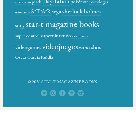
playstation
pokémon
psicología
peach
videojuegos
sherlock holmes
S*T*A*R
sega
retrogames
star-t magazine books
sony
supernintendo
super control
video games
videojuegos
xbox
videogames
wario
Óscar García Pañella
© 2026 STAR-T MAGAZINE BOOKS