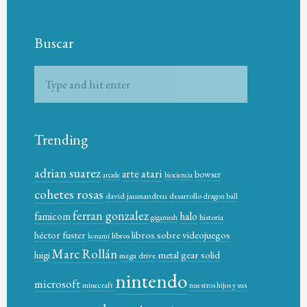
Buscar
Trending
adrian suarez
atari
arte
bowser
arcade
biociencia
cohetes rosas
david jaumandreu
desarrollo
dragon ball
ferran gonzalez
famicom
halo
historia
gigamesh
héctor fuster
libros sobre videojuegos
libros
konami
Marc Rollán
metal gear solid
luigi
mega drive
nintendo
microsoft
minecraft
nuestros hijos y sus