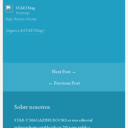
STARTMag
56 years ago
Reply
/
Retweet
/
Favorite
¿Sigues a @STARTMag ?
Next Post →
← Previous Post
Sobre nosotros
STAR-T MAGAZINE BOOKS es una editorial
independiente establecida en 2014 que publica