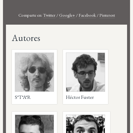
Comparte en:
Twitter
/
Google+
/
Facebook
/
Pinterest
Autores
S*T*A*R
Héctor Fuster