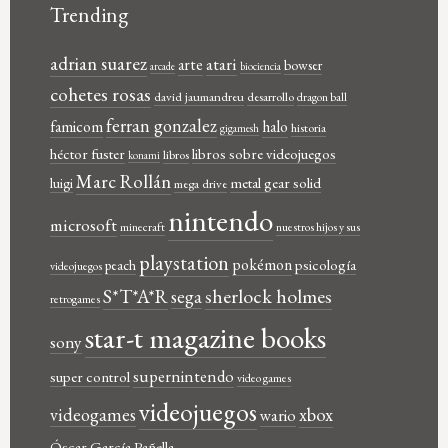
Trending
adrian suarez
atari
arte
bowser
arcade
biociencia
cohetes rosas
david jaumandreu
desarrollo
dragon ball
ferran gonzalez
famicom
halo
historia
gigamesh
héctor fuster
libros sobre videojuegos
libros
konami
Marc Rollán
metal gear solid
luigi
mega drive
nintendo
microsoft
minecraft
nuestros hijos y sus
playstation
pokémon
psicología
peach
videojuegos
sherlock holmes
S*T*A*R
sega
retrogames
star-t magazine books
sony
supernintendo
super control
video games
videojuegos
xbox
videogames
wario
Óscar García Pañella