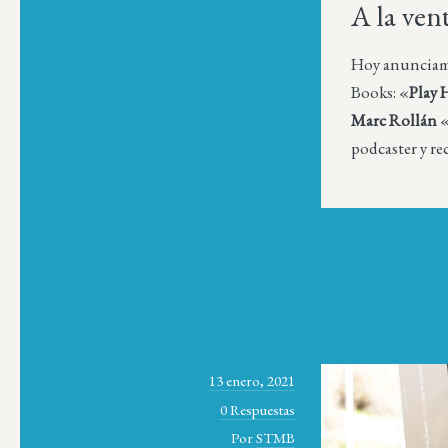
A la ven
Hoy anunciamos
Books: «
Play 
Marc Rollán
«
podcaster y re
13 enero, 2021
0 Respuestas
Por
STMB