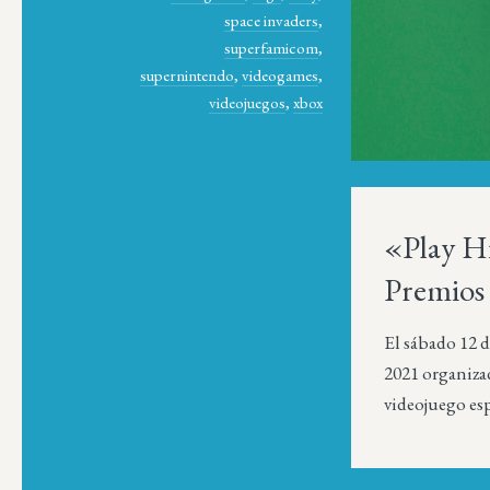
space invaders
,
superfamicom
,
supernintendo
,
videogames
,
videojuegos
,
xbox
«Play Hi
Premios
El sábado 12 d
2021 organizad
videojuego es