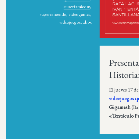
superfamicom
,
supernintendo
,
videogames
,
videojuegos
,
xbox
Presenta
Histori
El jueves 17 d
videojuegos 
Gigamesh
(Ba
«
Tentáculo P