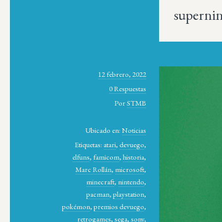
superni
12 febrero, 2022
0 Respuestas
Por
STMB
Ubicado en:
Noticias
Etiquetas:
atari
,
devuego
,
elfuns
,
famicom
,
historia
,
Marc Rollán
,
microsoft
,
minecraft
,
nintendo
,
pacman
,
playstation
,
pokémon
,
premios devuego
,
retrogames
,
sega
,
sony
,