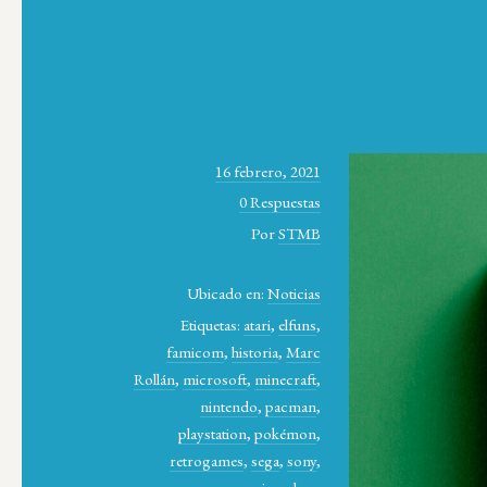
16 febrero, 2021
0 Respuestas
Por
STMB
Ubicado en:
Noticias
Etiquetas:
atari
,
elfuns
,
famicom
,
historia
,
Marc
Rollán
,
microsoft
,
minecraft
,
nintendo
,
pacman
,
playstation
,
pokémon
,
retrogames
,
sega
,
sony
,