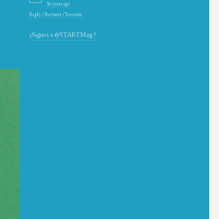
56 years ago
Reply
/
Retweet
/
Favorite
¿Sigues a @STARTMag ?