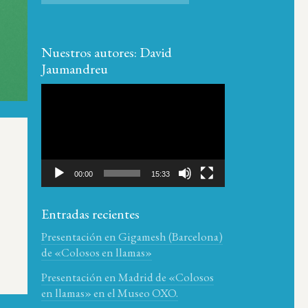
Nuestros autores: David
Jaumandreu
Reproductor
de
vídeo
00:00
15:33
Entradas recientes
Presentación en Gigamesh (Barcelona)
de «Colosos en llamas»
Presentación en Madrid de «Colosos
en llamas» en el Museo OXO.