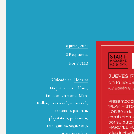
8 junio, 2021
0 Respuestas
Por
STMB
Ubicado en:
Noticias
Etiquetas:
atari
,
elfuns
,
famicom
,
historia
,
Marc
Rollán
,
microsoft
,
minecraft
,
nintendo
,
pacman
,
playstation
,
pokémon
,
retrogames
,
sega
,
sony
,
space invaders
,