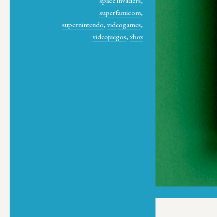
space invaders
,
superfamicom
,
supernintendo
,
videogames
,
videojuegos
,
xbox