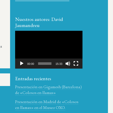
Nuestros autores: David
Jaumandreu
Reproductor
de
as
vídeo
00:00
15:33
Entradas recientes
Presentación en Gigamesh (Barcelona)
de «Colosos en llamas»
Presentación en Madrid de «Colosos
en llamas» en el Museo OXO.