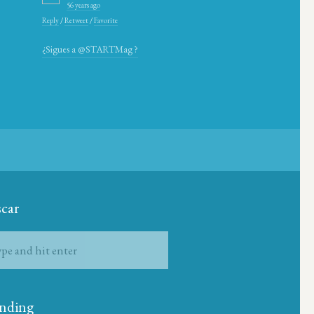
56 years ago
Reply
/
Retweet
/
Favorite
¿Sigues a @STARTMag ?
car
nding