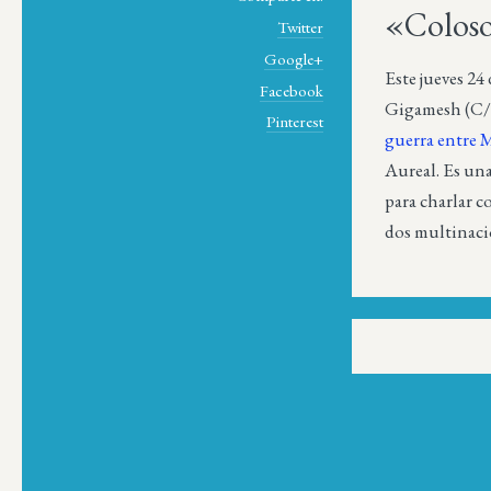
«Coloso
Twitter
Google+
Este jueves 24
Facebook
Gigamesh (C/ B
Pinterest
guerra entre 
Aureal. Es una
para charlar c
dos multinaci