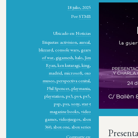
18 julio, 2025
Por
STMB
Ubicado en:
Noticias
Etiquetas:
activision
,
aureal
,
blizzard
,
console wars
,
gears
of war
,
gigamesh
,
halo
,
Jim
Ryan
,
ken kutaragi
,
king
,
madrid
,
microsoft
,
oxo
museo
,
perspectiva cenital
,
Phil Spencer
,
playmania
,
playstation
,
ps3
,
ps4
,
ps5
,
psp
,
psx
,
sony
,
star-t
magazine books
,
video
games
,
videojuegos
,
xbox
360
,
xbox one
,
xbox series
Present
Comparte en: