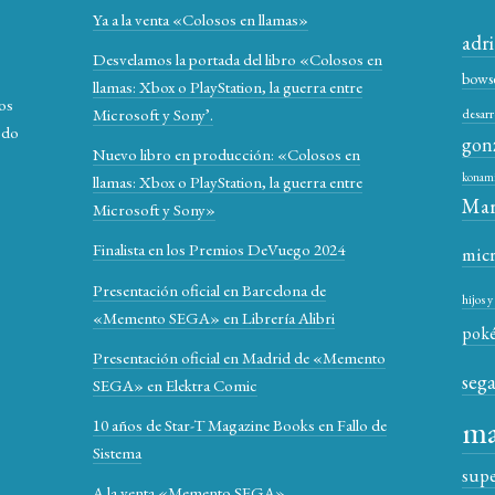
Ya a la venta «Colosos en llamas»
adr
Desvelamos la portada del libro «Colosos en
bows
llamas: Xbox o PlayStation, la guerra entre
los
Microsoft y Sony’.
desarr
odo
gon
Nuevo libro en producción: «Colosos en
konam
llamas: Xbox o PlayStation, la guerra entre
Mar
Microsoft y Sony»
Finalista en los Premios DeVuego 2024
mic
Presentación oficial en Barcelona de
hijos 
«Memento SEGA» en Librería Alibri
pok
Presentación oficial en Madrid de «Memento
seg
SEGA» en Elektra Comic
ma
10 años de Star-T Magazine Books en Fallo de
Sistema
sup
A la venta «Memento SEGA»