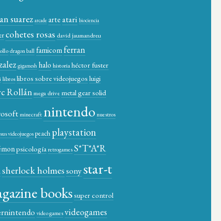
ian suarez
atari
arte
arcade
biociencia
cohetes rosas
er
david jaumandreu
ferran
famicom
ollo
dragon ball
zalez
halo
héctor fuster
historia
gigamesh
libros sobre videojuegos
luigi
libros
i
c Rollán
metal gear solid
mega drive
nintendo
rosoft
minecraft
nuestros
playstation
peach
y sus videojuegos
S*T*A*R
émon
psicología
retrogames
star-t
sherlock holmes
a
sony
gazine books
super control
videogames
ernintendo
video games