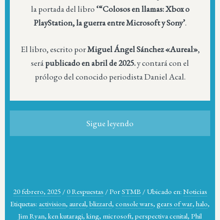
la portada del libro
‘“Colosos en llamas: Xbox o
PlayStation, la guerra entre Microsoft y Sony’
.
El libro, escrito por
Miguel Ángel Sánchez «Aureal»
,
será
publicado en abril de 2025.
y contará con el
prólogo del conocido periodista Daniel Acal.
Sigue leyendo
20 febrero, 2025
/
0 Respuestas
/
Por
STMB
/
Ubicado en:
Noticias
Etiquetas:
activision
,
aureal
,
blizzard
,
console wars
,
gears of war
,
halo
,
Jim Ryan
,
ken kutaragi
,
king
,
microsoft
,
perspectiva cenital
,
Phil