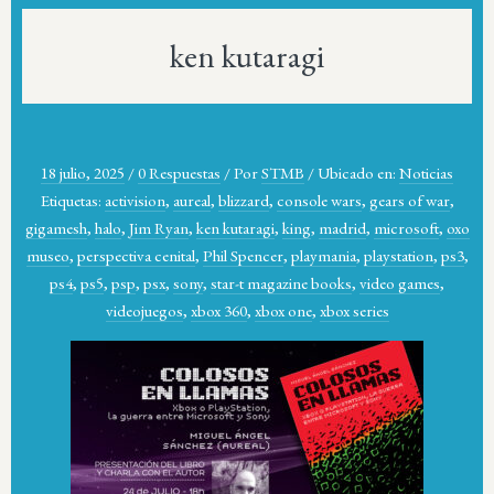
ken kutaragi
18 julio, 2025
/
0 Respuestas
/
Por
STMB
/
Ubicado en:
Noticias
Etiquetas:
activision
,
aureal
,
blizzard
,
console wars
,
gears of war
,
gigamesh
,
halo
,
Jim Ryan
,
ken kutaragi
,
king
,
madrid
,
microsoft
,
oxo
museo
,
perspectiva cenital
,
Phil Spencer
,
playmania
,
playstation
,
ps3
,
ps4
,
ps5
,
psp
,
psx
,
sony
,
star-t magazine books
,
video games
,
videojuegos
,
xbox 360
,
xbox one
,
xbox series