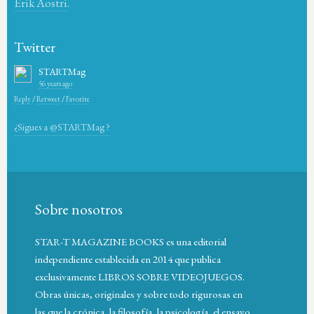
Erik Aostri.
Twitter
STARTMag
56 years ago
Reply
/
Retweet
/
Favorite
¿Sigues a @STARTMag ?
Sobre nosotros
STAR-T MAGAZINE BOOKS es una editorial
independiente establecida en 2014 que publica
exclusivamente LIBROS SOBRE VIDEOJUEGOS.
Obras únicas, originales y sobre todo rigurosas en
las que la crónica, la filosofía, la psicología, el ensayo,