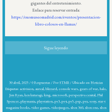
gigantes del entretenimiento.
Enlace para reservar entrada:
https://oxomuseomadrid.com/eventos/presentacion-
libro-colosos-en-llamas/
Sigue leyendo
30 abril, 2025
/
0 Respuestas
/
Por
STMB
/
Ubicado en:
Noticias
Etiquetas:
activision
,
aureal
,
blizzard
,
console wars
,
gears of war
,
halo
,
Jim Ryan
,
ken kutaragi
,
king
,
microsoft
,
perspectiva cenital
,
Phil
Spencer
,
playmania
,
playstation
,
ps3
,
ps4
,
ps5
,
psp
,
psx
,
sony
,
star-t
magazine books
,
video games
,
videojuegos
,
xbox 360
,
xbox one
,
xbox