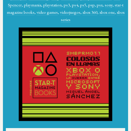
Spencer
,
playmania
,
playstation
,
ps3
,
ps4
,
ps5
,
psp
,
psx
,
sony
,
star-t
magazine books
,
video games
,
videojuegos
,
xbox 360
,
xbox one
,
xbox
series