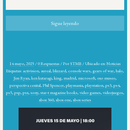
Sigue leyendo
14 mayo, 2025
/
0 Respuestas
/
Por
STMB
/
Ubicado en:
Noticias
Etiquetas:
activision
,
aureal
,
blizzard
,
console wars
,
gears of war
,
halo
,
Jim Ryan
,
ken kutaragi
,
king
,
madrid
,
microsoft
,
oxo museo
,
perspectiva cenital
,
Phil Spencer
,
playmania
,
playstation
,
ps3
,
ps4
,
ps5
,
psp
,
psx
,
sony
,
star-t magazine books
,
video games
,
videojuegos
,
xbox 360
,
xbox one
,
xbox series