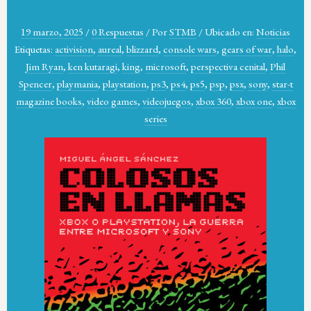
19 marzo, 2025
/
0 Respuestas
/
Por
STMB
/
Ubicado en:
Noticias
Etiquetas:
activision
,
aureal
,
blizzard
,
console wars
,
gears of war
,
halo
,
Jim Ryan
,
ken kutaragi
,
king
,
microsoft
,
perspectiva cenital
,
Phil
Spencer
,
playmania
,
playstation
,
ps3
,
ps4
,
ps5
,
psp
,
psx
,
sony
,
star-t
magazine books
,
video games
,
videojuegos
,
xbox 360
,
xbox one
,
xbox
series