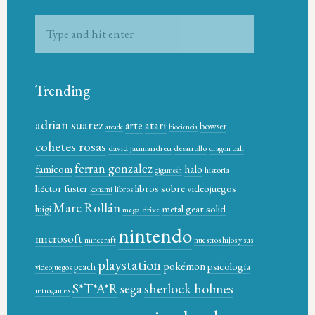
Trending
adrian suarez
atari
arte
bowser
arcade
biociencia
cohetes rosas
david jaumandreu
desarrollo
dragon ball
ferran gonzalez
famicom
halo
historia
gigamesh
héctor fuster
libros sobre videojuegos
libros
konami
Marc Rollán
metal gear solid
luigi
mega drive
nintendo
microsoft
minecraft
nuestros hijos y sus
playstation
pokémon
psicología
peach
videojuegos
sherlock holmes
S*T*A*R
sega
retrogames