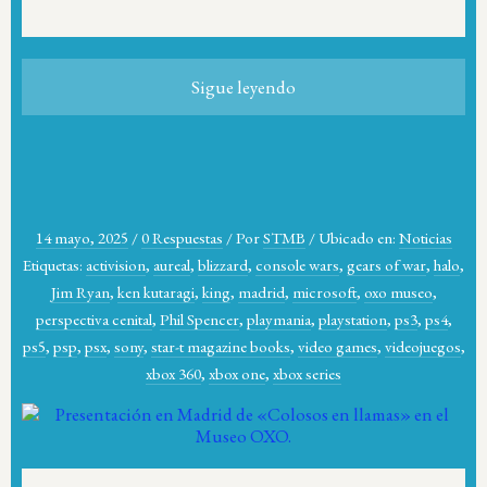
Sigue leyendo
14 mayo, 2025
/
0 Respuestas
/
Por
STMB
/
Ubicado en:
Noticias
Etiquetas:
activision
,
aureal
,
blizzard
,
console wars
,
gears of war
,
halo
,
Jim Ryan
,
ken kutaragi
,
king
,
madrid
,
microsoft
,
oxo museo
,
perspectiva cenital
,
Phil Spencer
,
playmania
,
playstation
,
ps3
,
ps4
,
ps5
,
psp
,
psx
,
sony
,
star-t magazine books
,
video games
,
videojuegos
,
xbox 360
,
xbox one
,
xbox series