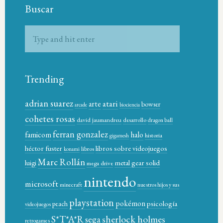
Buscar
Trending
adrian suarez
atari
arte
bowser
arcade
biociencia
cohetes rosas
david jaumandreu
desarrollo
dragon ball
ferran gonzalez
famicom
halo
historia
gigamesh
héctor fuster
libros sobre videojuegos
libros
konami
Marc Rollán
metal gear solid
luigi
mega drive
nintendo
microsoft
minecraft
nuestros hijos y sus
playstation
pokémon
psicología
peach
videojuegos
sherlock holmes
S*T*A*R
sega
retrogames