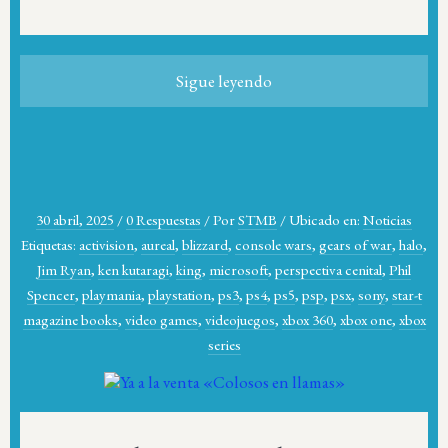
Sigue leyendo
30 abril, 2025
/
0 Respuestas
/
Por
STMB
/
Ubicado en:
Noticias
Etiquetas:
activision
,
aureal
,
blizzard
,
console wars
,
gears of war
,
halo
,
Jim Ryan
,
ken kutaragi
,
king
,
microsoft
,
perspectiva cenital
,
Phil
Spencer
,
playmania
,
playstation
,
ps3
,
ps4
,
ps5
,
psp
,
psx
,
sony
,
star-t
magazine books
,
video games
,
videojuegos
,
xbox 360
,
xbox one
,
xbox
series