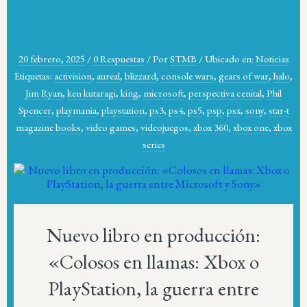
20 febrero, 2025
/
0 Respuestas
/
Por
STMB
/
Ubicado en:
Noticias
Etiquetas:
activision
,
aureal
,
blizzard
,
console wars
,
gears of war
,
halo
,
Jim Ryan
,
ken kutaragi
,
king
,
microsoft
,
perspectiva cenital
,
Phil
Spencer
,
playmania
,
playstation
,
ps3
,
ps4
,
ps5
,
psp
,
psx
,
sony
,
star-t
magazine books
,
video games
,
videojuegos
,
xbox 360
,
xbox one
,
xbox
series
Nuevo libro en producción:
«Colosos en llamas: Xbox o
PlayStation, la guerra entre