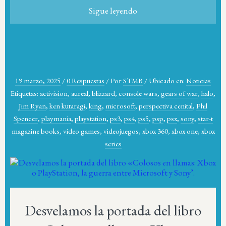
Sigue leyendo
19 marzo, 2025
/
0 Respuestas
/
Por
STMB
/
Ubicado en:
Noticias
Etiquetas:
activision
,
aureal
,
blizzard
,
console wars
,
gears of war
,
halo
,
Jim Ryan
,
ken kutaragi
,
king
,
microsoft
,
perspectiva cenital
,
Phil
Spencer
,
playmania
,
playstation
,
ps3
,
ps4
,
ps5
,
psp
,
psx
,
sony
,
star-t
magazine books
,
video games
,
videojuegos
,
xbox 360
,
xbox one
,
xbox
series
Desvelamos la portada del libro