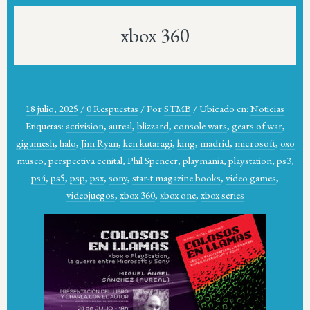
xbox 360
18 julio, 2025
/
0 Respuestas
/
Por
STMB
/
Ubicado en:
Noticias
Etiquetas:
activision
,
aureal
,
blizzard
,
console wars
,
gears of war
,
gigamesh
,
halo
,
Jim Ryan
,
ken kutaragi
,
king
,
madrid
,
microsoft
,
oxo
museo
,
perspectiva cenital
,
Phil Spencer
,
playmania
,
playstation
,
ps3
,
ps4
,
ps5
,
psp
,
psx
,
sony
,
star-t magazine books
,
video games
,
videojuegos
,
xbox 360
,
xbox one
,
xbox series