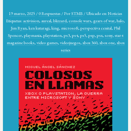
19 marzo, 2025
/
0 Respuestas
/
Por
STMB
/
Ubicado en:
Noticias
Etiquetas:
activision
,
aureal
,
blizzard
,
console wars
,
gears of war
,
halo
,
Jim Ryan
,
ken kutaragi
,
king
,
microsoft
,
perspectiva cenital
,
Phil
Spencer
,
playmania
,
playstation
,
ps3
,
ps4
,
ps5
,
psp
,
psx
,
sony
,
star-t
magazine books
,
video games
,
videojuegos
,
xbox 360
,
xbox one
,
xbox
series