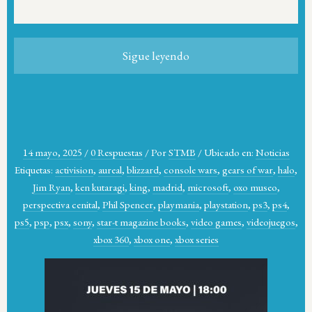
Sigue leyendo
14 mayo, 2025
/
0 Respuestas
/
Por
STMB
/
Ubicado en:
Noticias
Etiquetas:
activision
,
aureal
,
blizzard
,
console wars
,
gears of war
,
halo
,
Jim Ryan
,
ken kutaragi
,
king
,
madrid
,
microsoft
,
oxo museo
,
perspectiva cenital
,
Phil Spencer
,
playmania
,
playstation
,
ps3
,
ps4
,
ps5
,
psp
,
psx
,
sony
,
star-t magazine books
,
video games
,
videojuegos
,
xbox 360
,
xbox one
,
xbox series