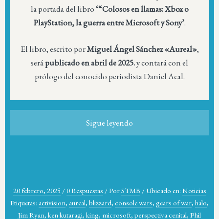
la portada del libro
‘“Colosos en llamas: Xbox o
PlayStation, la guerra entre Microsoft y Sony’
.
El libro, escrito por
Miguel Ángel Sánchez «Aureal»
,
será
publicado en abril de 2025.
y contará con el
prólogo del conocido periodista Daniel Acal.
Sigue leyendo
20 febrero, 2025
/
0 Respuestas
/
Por
STMB
/
Ubicado en:
Noticias
Etiquetas:
activision
,
aureal
,
blizzard
,
console wars
,
gears of war
,
halo
,
Jim Ryan
,
ken kutaragi
,
king
,
microsoft
,
perspectiva cenital
,
Phil