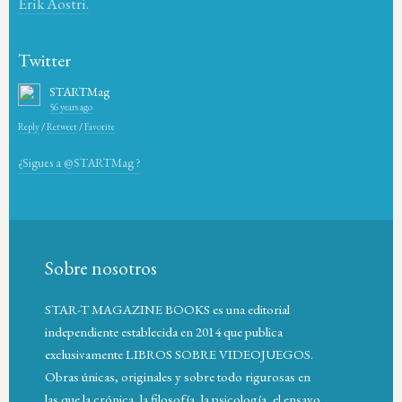
Erik Aostri.
Twitter
STARTMag
56 years ago
Reply
/
Retweet
/
Favorite
¿Sigues a @STARTMag ?
Sobre nosotros
STAR-T MAGAZINE BOOKS es una editorial
independiente establecida en 2014 que publica
exclusivamente LIBROS SOBRE VIDEOJUEGOS.
Obras únicas, originales y sobre todo rigurosas en
las que la crónica, la filosofía, la psicología, el ensayo,