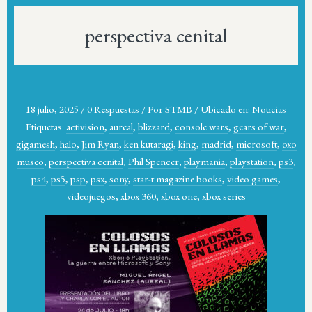
perspectiva cenital
18 julio, 2025
/
0 Respuestas
/
Por
STMB
/
Ubicado en:
Noticias
Etiquetas:
activision
,
aureal
,
blizzard
,
console wars
,
gears of war
,
gigamesh
,
halo
,
Jim Ryan
,
ken kutaragi
,
king
,
madrid
,
microsoft
,
oxo
museo
,
perspectiva cenital
,
Phil Spencer
,
playmania
,
playstation
,
ps3
,
ps4
,
ps5
,
psp
,
psx
,
sony
,
star-t magazine books
,
video games
,
videojuegos
,
xbox 360
,
xbox one
,
xbox series