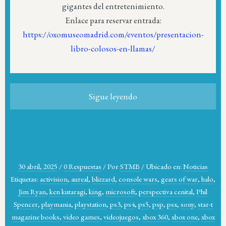
gigantes del entretenimiento.
Enlace para reservar entrada:
https://oxomuseomadrid.com/eventos/presentacion-
libro-colosos-en-llamas/
Sigue leyendo
30 abril, 2025
/
0 Respuestas
/
Por
STMB
/
Ubicado en:
Noticias
Etiquetas:
activision
,
aureal
,
blizzard
,
console wars
,
gears of war
,
halo
,
Jim Ryan
,
ken kutaragi
,
king
,
microsoft
,
perspectiva cenital
,
Phil
Spencer
,
playmania
,
playstation
,
ps3
,
ps4
,
ps5
,
psp
,
psx
,
sony
,
star-t
magazine books
,
video games
,
videojuegos
,
xbox 360
,
xbox one
,
xbox