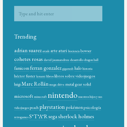
Trending
adrian suarez
atari
arte
bowser
arcade
biociencia
cohetes rosas
david jaumandreu
desarrollo
dragon ball
ferran gonzalez
famicom
halo
historia
gigamesh
héctor fuster
libros sobre videojuegos
libros
konami
Marc Rollán
metal gear solid
luigi
mega drive
nintendo
microsoft
minecraft
nuestros hijos y sus
playstation
pokémon
psicología
peach
videojuegos
sherlock holmes
S*T*A*R
sega
retrogames