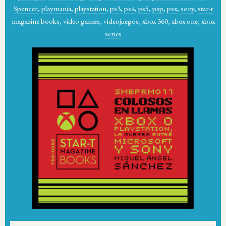
Spencer
,
playmania
,
playstation
,
ps3
,
ps4
,
ps5
,
psp
,
psx
,
sony
,
star-t
magazine books
,
video games
,
videojuegos
,
xbox 360
,
xbox one
,
xbox
series