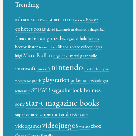
Trending
adrian suarez
atari
arte
bowser
arcade
biociencia
cohetes rosas
david jaumandreu
desarrollo
dragon ball
ferran gonzalez
famicom
halo
historia
gigamesh
héctor fuster
libros sobre videojuegos
libros
konami
Marc Rollán
metal gear solid
luigi
mega drive
nintendo
microsoft
minecraft
nuestros hijos y sus
playstation
pokémon
psicología
peach
videojuegos
sherlock holmes
S*T*A*R
sega
retrogames
star-t magazine books
sony
supernintendo
super control
video games
videojuegos
xbox
videogames
wario
Óscar García Pañella