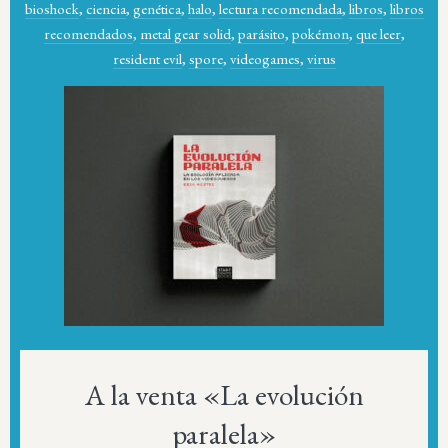
bioshock
,
ciencia
,
genética
,
halo
,
lectura recomendada
,
libros
,
libros
recomendados
,
metal gear solid
,
parásito
,
pokémon
,
que leer
,
resident evil
,
spore
,
videogames
,
virus
A la venta «La evolución
paralela»