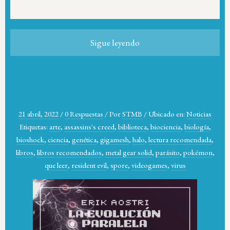
Sigue leyendo
21 abril, 2022
/
0 Respuestas
/
Por
STMB
/
Ubicado en:
Noticias
Etiquetas:
arte
,
assassins's creed
,
biblioteca
,
biociencia
,
biología
,
bioshock
,
ciencia
,
genética
,
gigamesh
,
halo
,
lectura recomendada
,
libros
,
libros recomendados
,
metal gear solid
,
parásito
,
pokémon
,
que leer
,
resident evil
,
spore
,
videogames
,
virus