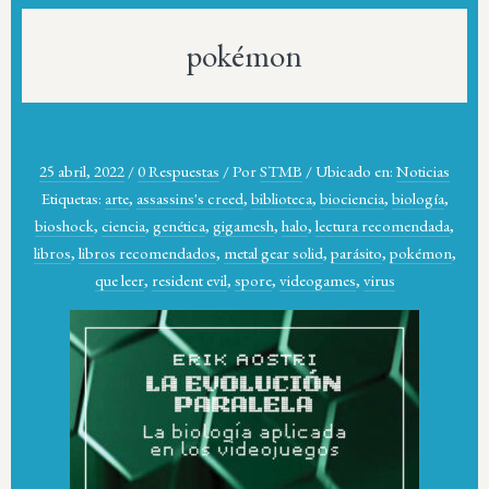
pokémon
25 abril, 2022
/
0 Respuestas
/
Por
STMB
/
Ubicado en:
Noticias
Etiquetas:
arte
,
assassins's creed
,
biblioteca
,
biociencia
,
biología
,
bioshock
,
ciencia
,
genética
,
gigamesh
,
halo
,
lectura recomendada
,
libros
,
libros recomendados
,
metal gear solid
,
parásito
,
pokémon
,
que leer
,
resident evil
,
spore
,
videogames
,
virus