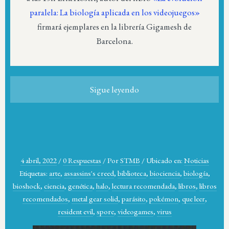
paralela: La biología aplicada en los videojuegos»
firmará ejemplares en la librería Gigamesh de
Barcelona.
Sigue leyendo
4 abril, 2022
/
0 Respuestas
/
Por
STMB
/
Ubicado en:
Noticias
Etiquetas:
arte
,
assassins's creed
,
biblioteca
,
biociencia
,
biología
,
bioshock
,
ciencia
,
genética
,
halo
,
lectura recomendada
,
libros
,
libros
recomendados
,
metal gear solid
,
parásito
,
pokémon
,
que leer
,
resident evil
,
spore
,
videogames
,
virus