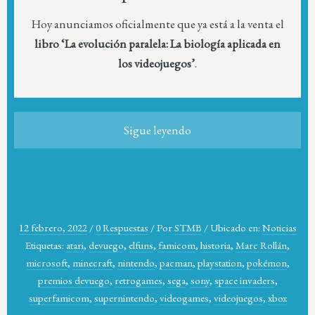
Hoy anunciamos oficialmente que ya está a la venta el
libro ‘La evolución paralela: La biología aplicada en
los videojuegos’
.
Sigue leyendo
12 febrero, 2022
/
0 Respuestas
/
Por
STMB
/
Ubicado en:
Noticias
Etiquetas:
atari
,
devuego
,
elfuns
,
famicom
,
historia
,
Marc Rollán
,
microsoft
,
minecraft
,
nintendo
,
pacman
,
playstation
,
pokémon
,
premios devuego
,
retrogames
,
sega
,
sony
,
space invaders
,
superfamicom
,
supernintendo
,
videogames
,
videojuegos
,
xbox