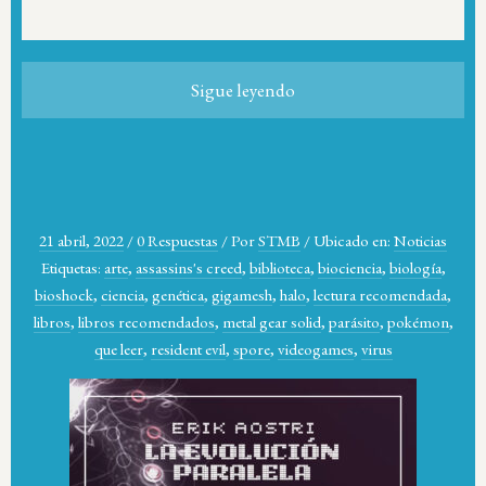
Sigue leyendo
21 abril, 2022
/
0 Respuestas
/
Por
STMB
/
Ubicado en:
Noticias
Etiquetas:
arte
,
assassins's creed
,
biblioteca
,
biociencia
,
biología
,
bioshock
,
ciencia
,
genética
,
gigamesh
,
halo
,
lectura recomendada
,
libros
,
libros recomendados
,
metal gear solid
,
parásito
,
pokémon
,
que leer
,
resident evil
,
spore
,
videogames
,
virus