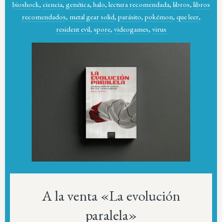
bioshock
,
ciencia
,
genética
,
halo
,
lectura recomendada
,
libros
,
libros
recomendados
,
metal gear solid
,
parásito
,
pokémon
,
que leer
,
resident evil
,
spore
,
videogames
,
virus
A la venta «La evolución
paralela»