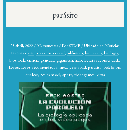
parásito
25 abril, 2022
/
0 Respuestas
/
Por
STMB
/
Ubicado en:
Noticias
Etiquetas:
arte
,
assassins's creed
,
biblioteca
,
biociencia
,
biología
,
bioshock
,
ciencia
,
genética
,
gigamesh
,
halo
,
lectura recomendada
,
libros
,
libros recomendados
,
metal gear solid
,
parásito
,
pokémon
,
que leer
,
resident evil
,
spore
,
videogames
,
virus