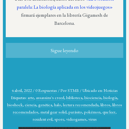
paralela: La biología aplicada en los videojuegos»
firmará ejemplares en la librería Gigamesh de
Barcelona.
Sigue leyendo
4 abril, 2022
/
0 Respuestas
/
Por
STMB
/
Ubicado en:
Noticias
Etiquetas:
arte
,
assassins's creed
,
biblioteca
,
biociencia
,
biología
,
bioshock
,
ciencia
,
genética
,
halo
,
lectura recomendada
,
libros
,
libros
recomendados
,
metal gear solid
,
parásito
,
pokémon
,
que leer
,
resident evil
,
spore
,
videogames
,
virus