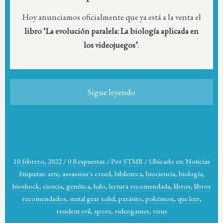
Hoy anunciamos oficialmente que ya está a la venta el
libro ‘La evolución paralela: La biología aplicada en
los videojuegos’
.
Sigue leyendo
10 febrero, 2022
/
0 Respuestas
/
Por
STMB
/
Ubicado en:
Noticias
Etiquetas:
arte
,
assassins's creed
,
biblioteca
,
biociencia
,
biología
,
bioshock
,
ciencia
,
genética
,
halo
,
lectura recomendada
,
libros
,
libros
recomendados
,
metal gear solid
,
parásito
,
pokémon
,
que leer
,
resident evil
,
spore
,
videogames
,
virus