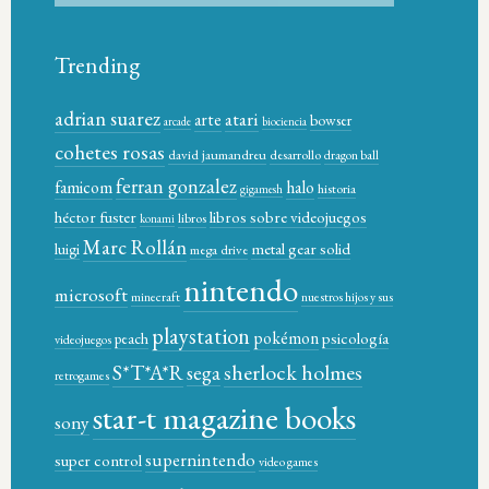
Trending
adrian suarez
atari
arte
bowser
arcade
biociencia
cohetes rosas
david jaumandreu
desarrollo
dragon ball
ferran gonzalez
famicom
halo
historia
gigamesh
héctor fuster
libros sobre videojuegos
libros
konami
Marc Rollán
metal gear solid
luigi
mega drive
nintendo
microsoft
minecraft
nuestros hijos y sus
playstation
pokémon
psicología
peach
videojuegos
sherlock holmes
S*T*A*R
sega
retrogames
star-t magazine books
sony
supernintendo
super control
video games