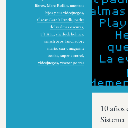
libros
,
Marc Rollán
,
nuestros
hijos y sus videojuegos
,
Óscar García Pañella
,
padre
de las almas oscuras
,
S.T.A.R.
,
sherlock holmes
,
smash bros. land
,
sobre
mario
,
star-t magazine
books
,
super control
,
videojuegos
,
vísctor porras
10 años 
Sistema