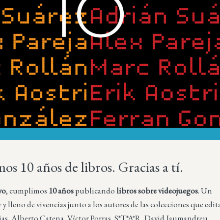
s 10 años de libros. Gracias a tí.
yo
, cumplimos
10 años
publicando
libros sobre videojuegos
. Un
r y lleno de vivencias junto a los autores de las colecciones que edit
cias, Alberto Catena, Víctor Porras, S*T*A*R, David Jaumandreu,