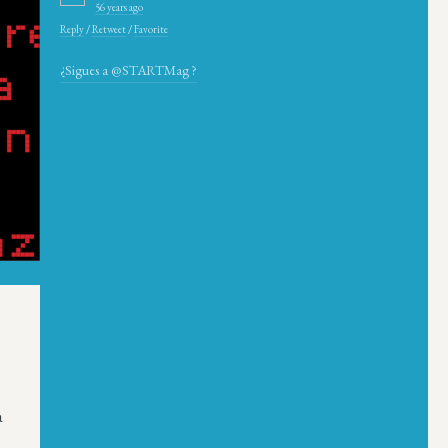
56 years ago
Reply
/
Retweet
/
Favorite
¿Sigues a @STARTMag ?
a