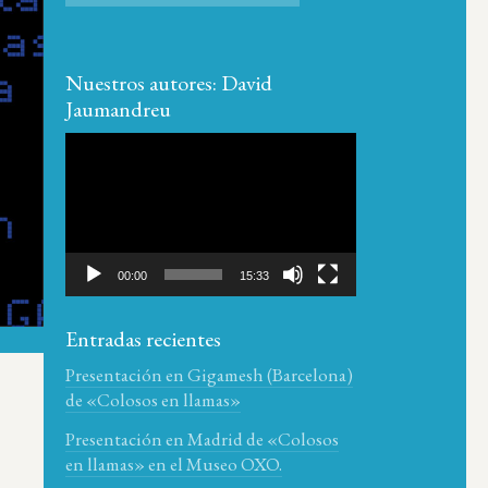
Nuestros autores: David
Jaumandreu
Reproductor
de
vídeo
00:00
15:33
Entradas recientes
Presentación en Gigamesh (Barcelona)
de «Colosos en llamas»
Presentación en Madrid de «Colosos
en llamas» en el Museo OXO.