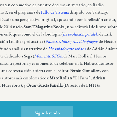
vistan con motivo de nuestro décimo aniversario, en Radio
io 3, en el programa de
Fallo de Sistema
dirigido por Santiago
esde una perspectiva original, apostando por la reflexión crítica,
 de 2014 nació
Star-T Magazine Books
, una editorial de libros sobr
n enfoques como el de la biología (
La evolución paralela
de Erik
ación familiar y educativa (
Nuestros hijos y sus videojuegos
de Héctor
ofundo análisis narrativo de
He soñado que soñaba
de Adrián Suáre
nte dedicado a Sega (
Memento SEGA
de Marc Rollán). Hemos
rca su trayectoria y es momento de celebrar en la Nabucodonosor
 una conversación abierta con el editor,
Ferrán González
y con
s autores más emblemáticos:
Marc Rollán
“El Funs”,
Adrián
 Nuevebits), y
Óscar García Pañella
(Director de ENTI)».
Sigue leyendo