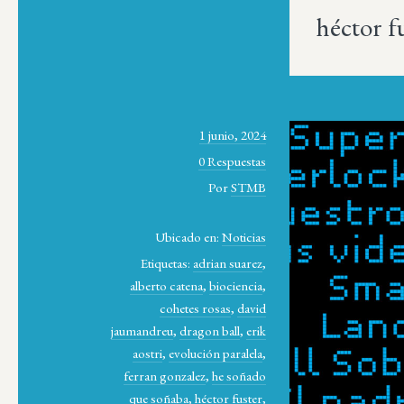
héctor f
1 junio, 2024
0 Respuestas
Por
STMB
Ubicado en:
Noticias
Etiquetas:
adrian suarez
,
alberto catena
,
biociencia
,
cohetes rosas
,
david
jaumandreu
,
dragon ball
,
erik
aostri
,
evolución paralela
,
ferran gonzalez
,
he soñado
que soñaba
,
héctor fuster
,