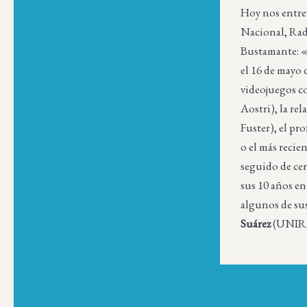
Hoy nos entre
Nacional, Rad
Bustamante: «D
el 16 de mayo
videojuegos co
Aostri), la rel
Fuster), el pr
o el más recie
seguido de ce
sus 10 años en
algunos de su
Suárez
(UNIR,