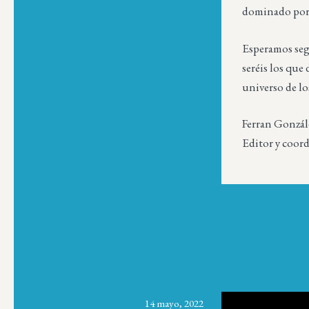
dominado por 
Esperamos segu
seréis los qu
universo de lo
Ferran Gonzál
Editor y coor
14 mayo, 2022