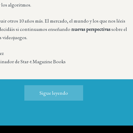
los algoritmos.
ir otros 10 años más. El mercado, el mundo y los que nos léeis
e decidáis si continuamos enseñando
nuevas perspectivas
sobre el
s videojuegos.
ez
dinador de Star-t Magazine Books
Sigue leyendo