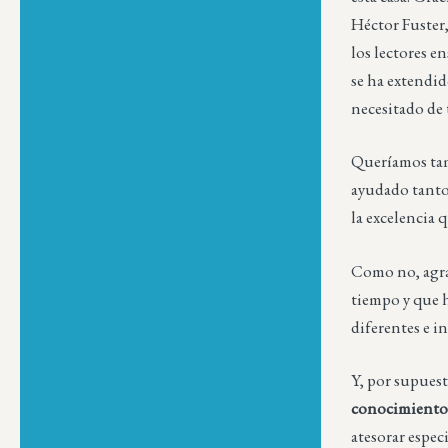
Héctor Fuster,
los lectores e
se ha extendid
necesitado de 
Queríamos tamb
ayudado tanto
la excelencia
Como no, agra
tiempo y que h
diferentes e i
Y, por supuest
conocimient
atesorar espe