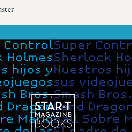
uster
Más sobre este lib