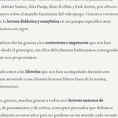
 Adrián Suárez, Alex Pareja, Marc Rollán y Erik Aostri, por ofrecer 
nsayos sobre el mundo fascinante del videojuego. Gracias a vosotro
o la
lectura didáctica y ensayística
en un parque específico muy
textos con rigor.
ien dar las gracias a los
correctores e impresores
que nos han
 desde el principio, sin ellos difícilmente hubieramos conseguid
 que nos proponíamos.
decemos a las
librerías
que nos han acompañado durante este
an mostrado a sus clientes lectores libros fuera de la norma,
nteresantes.
o, gracias, muchas gracias a todos esos
lectores ansiosos de
o
, de pensamiento y de crítica, conceptos preciados que debemos
cialmente en estos años para no perderse en un mundo cada vez más