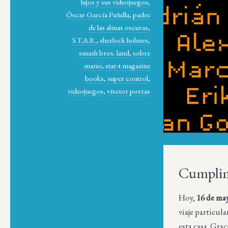
hijos y sus videojuegos
,
Óscar García Pañella
,
padre
de las almas oscuras
,
S.T.A.R.
,
sherlock holmes
,
smash bros. land
,
sobre
mario
,
star-t magazine
books
,
super control
,
videojuegos
,
vísctor porras
Cumplimo
Hoy,
16 de ma
viaje particula
esta casa. Gra