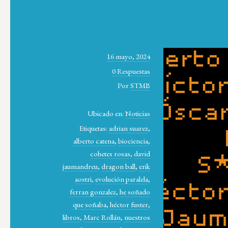
16 mayo, 2024
0 Respuestas
Por
STMB
Ubicado en:
Noticias
Etiquetas:
adrian suarez
,
alberto catena
,
biociencia
,
cohetes rosas
,
david
jaumandreu
,
dragon ball
,
erik
aostri
,
evolución paralela
,
ferran gonzalez
,
he soñado
que soñaba
,
héctor fuster
,
libros
,
Marc Rollán
,
nuestros