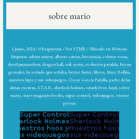
sobre mario
1 junio, 2024
/
0 Respuestas
/
Por
STMB
/
Ubicado en:
Noticias
Etiquetas:
adrian suarez
,
alberto catena
,
biociencia
,
cohetes rosas
,
david jaumandreu
,
dragon ball
,
erik aostri
,
evolución paralela
,
ferran
gonzalez
,
he soñado que soñaba
,
héctor fuster
,
libros
,
Marc Rollán
,
nuestros hijos y sus videojuegos
,
Óscar García Pañella
,
padre de las
almas oscuras
,
S.T.A.R.
,
sherlock holmes
,
smash bros. land
,
sobre
mario
,
star-t magazine books
,
super control
,
videojuegos
,
vísctor
porras