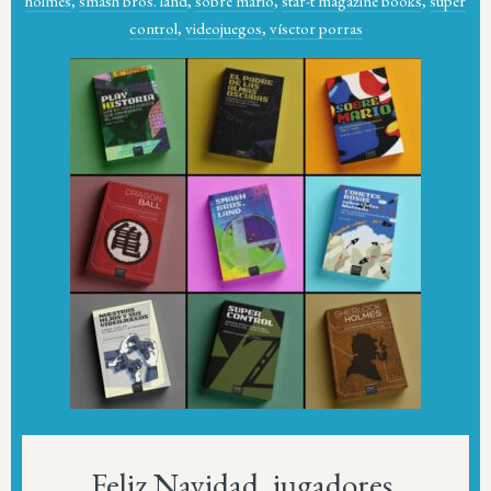
holmes
,
smash bros. land
,
sobre mario
,
star-t magazine books
,
super
control
,
videojuegos
,
vísctor porras
Feliz Navidad, jugadores.