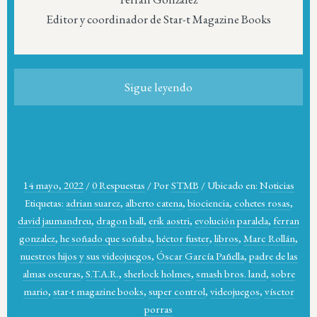
Editor y coordinador de Star-t Magazine Books
Sigue leyendo
14 mayo, 2022
/
0 Respuestas
/
Por
STMB
/
Ubicado en:
Noticias
Etiquetas:
adrian suarez
,
alberto catena
,
biociencia
,
cohetes rosas
,
david jaumandreu
,
dragon ball
,
erik aostri
,
evolución paralela
,
ferran
gonzalez
,
he soñado que soñaba
,
héctor fuster
,
libros
,
Marc Rollán
,
nuestros hijos y sus videojuegos
,
Óscar García Pañella
,
padre de las
almas oscuras
,
S.T.A.R.
,
sherlock holmes
,
smash bros. land
,
sobre
mario
,
star-t magazine books
,
super control
,
videojuegos
,
vísctor
porras