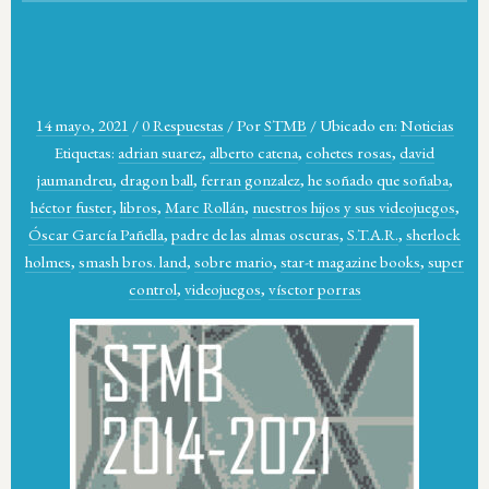
14 mayo, 2021
/
0 Respuestas
/
Por
STMB
/
Ubicado en:
Noticias
Etiquetas:
adrian suarez
,
alberto catena
,
cohetes rosas
,
david
jaumandreu
,
dragon ball
,
ferran gonzalez
,
he soñado que soñaba
,
héctor fuster
,
libros
,
Marc Rollán
,
nuestros hijos y sus videojuegos
,
Óscar García Pañella
,
padre de las almas oscuras
,
S.T.A.R.
,
sherlock
holmes
,
smash bros. land
,
sobre mario
,
star-t magazine books
,
super
control
,
videojuegos
,
vísctor porras