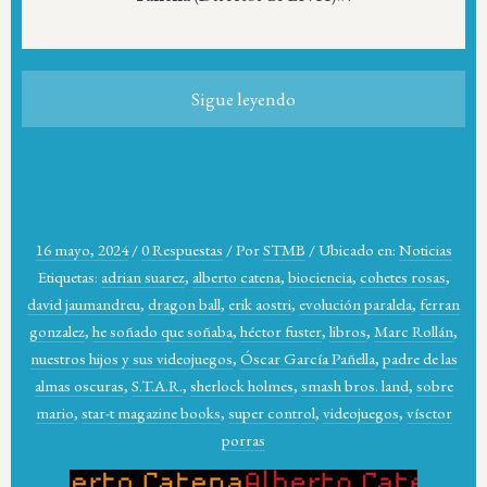
Sigue leyendo
16 mayo, 2024
/
0 Respuestas
/
Por
STMB
/
Ubicado en:
Noticias
Etiquetas:
adrian suarez
,
alberto catena
,
biociencia
,
cohetes rosas
,
david jaumandreu
,
dragon ball
,
erik aostri
,
evolución paralela
,
ferran
gonzalez
,
he soñado que soñaba
,
héctor fuster
,
libros
,
Marc Rollán
,
nuestros hijos y sus videojuegos
,
Óscar García Pañella
,
padre de las
almas oscuras
,
S.T.A.R.
,
sherlock holmes
,
smash bros. land
,
sobre
mario
,
star-t magazine books
,
super control
,
videojuegos
,
vísctor
porras