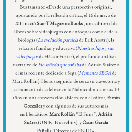
Bustamante: «Desde una perspectiva original,
apostando por la reflexión crítica, el 16 de mayo de
2014 nació
Star-T Magazine Books
, una editorial de
libros sobre videojuegos con enfoques como el de la
biología (
La evolución paralela
de Erik Aostri), la
relación familiar y educativa (
Nuestros hijos y sus
videojuegos
de Héctor Fuster), el profundo análisis
narrativo de
He soñado que soñaba
de Adrián Suárez o
el más reciente dedicado a Sega (
Memento SEGA
de
Marc Rollán). Hemos seguido de cerca su trayectoria y
es momento de celebrar en la Nabucodonosor sus 10
años en una conversación abierta con el editor,
Ferrán
González
y con algunos de sus autores más
emblemáticos:
Marc Rollán
“El Funs”,
Adrián
Suárez
(UNIR, Nuevebits), y
Óscar García
Pañella
(Director de ENTI)».