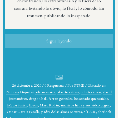
encontrando) lo extraordinario y lo fuera de lo
común. Evitando lo obvio, lo fácil y lo cómodo. En
resumen, publicando lo inesperado.
Sigue leyendo
26 diciembre, 2020
/
0 Respuestas
/
Por
STMB
/
Ubicado en:
Noticias
Etiquetas:
adrian suarez
,
alberto catena
,
cohetes rosas
,
david
jaumandreu
,
dragon ball
,
ferran gonzalez
,
he soñado que soñaba
,
héctor fuster
,
libros
,
Marc Rollán
,
nuestros hijos y sus videojuegos
,
Óscar García Pañella
,
padre de las almas oscuras
,
S.T.A.R.
,
sherlock