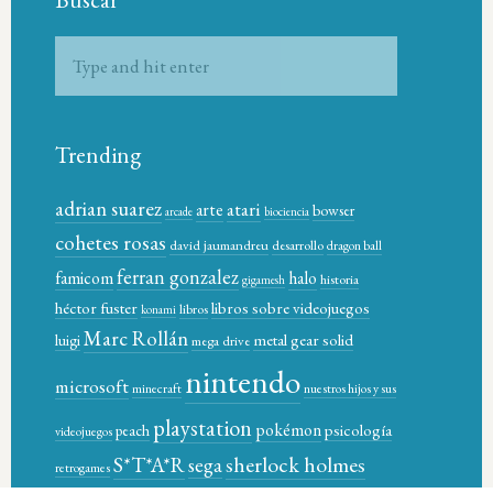
Trending
adrian suarez
atari
arte
bowser
arcade
biociencia
cohetes rosas
david jaumandreu
desarrollo
dragon ball
ferran gonzalez
famicom
halo
historia
gigamesh
héctor fuster
libros sobre videojuegos
libros
konami
Marc Rollán
metal gear solid
luigi
mega drive
nintendo
microsoft
minecraft
nuestros hijos y sus
playstation
pokémon
psicología
peach
videojuegos
sherlock holmes
S*T*A*R
sega
retrogames