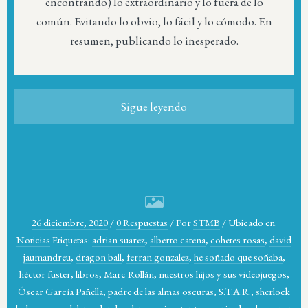
encontrando) lo extraordinario y lo fuera de lo
común. Evitando lo obvio, lo fácil y lo cómodo. En
resumen, publicando lo inesperado.
Sigue leyendo
26 diciembre, 2020
/
0 Respuestas
/
Por
STMB
/
Ubicado en:
Noticias
Etiquetas:
adrian suarez
,
alberto catena
,
cohetes rosas
,
david
jaumandreu
,
dragon ball
,
ferran gonzalez
,
he soñado que soñaba
,
héctor fuster
,
libros
,
Marc Rollán
,
nuestros hijos y sus videojuegos
,
Óscar García Pañella
,
padre de las almas oscuras
,
S.T.A.R.
,
sherlock