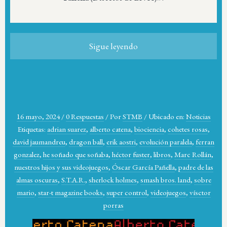
Sigue leyendo
16 mayo, 2024
/
0 Respuestas
/
Por
STMB
/
Ubicado en:
Noticias
Etiquetas:
adrian suarez
,
alberto catena
,
biociencia
,
cohetes rosas
,
david jaumandreu
,
dragon ball
,
erik aostri
,
evolución paralela
,
ferran
gonzalez
,
he soñado que soñaba
,
héctor fuster
,
libros
,
Marc Rollán
,
nuestros hijos y sus videojuegos
,
Óscar García Pañella
,
padre de las
almas oscuras
,
S.T.A.R.
,
sherlock holmes
,
smash bros. land
,
sobre
mario
,
star-t magazine books
,
super control
,
videojuegos
,
vísctor
porras