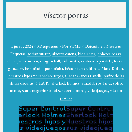
vísctor porras
1 junio, 2024
/
0 Respuestas
/
Por
STMB
/
Ubicado en:
Noticias
Etiquetas:
adrian suarez
,
alberto catena
,
biociencia
,
cohetes rosas
,
david jaumandreu
,
dragon ball
,
erik aostri
,
evolución paralela
,
ferran
gonzalez
,
he soñado que soñaba
,
héctor fuster
,
libros
,
Marc Rollán
,
nuestros hijos y sus videojuegos
,
Óscar García Pañella
,
padre de las
almas oscuras
,
S.T.A.R.
,
sherlock holmes
,
smash bros. land
,
sobre
mario
,
star-t magazine books
,
super control
,
videojuegos
,
vísctor
porras