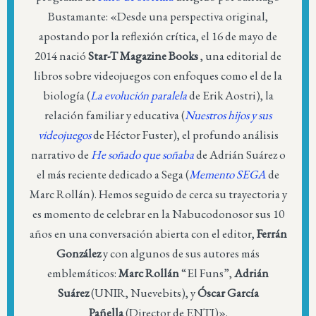
Bustamante: «Desde una perspectiva original,
apostando por la reflexión crítica, el 16 de mayo de
2014 nació
Star-T Magazine Books
, una editorial de
libros sobre videojuegos con enfoques como el de la
biología (
La evolución paralela
de Erik Aostri), la
relación familiar y educativa (
Nuestros hijos y sus
videojuegos
de Héctor Fuster), el profundo análisis
narrativo de
He soñado que soñaba
de Adrián Suárez o
el más reciente dedicado a Sega (
Memento SEGA
de
Marc Rollán). Hemos seguido de cerca su trayectoria y
es momento de celebrar en la Nabucodonosor sus 10
años en una conversación abierta con el editor,
Ferrán
González
y con algunos de sus autores más
emblemáticos:
Marc Rollán
“El Funs”,
Adrián
Suárez
(UNIR, Nuevebits), y
Óscar García
Pañella
(Director de ENTI)».