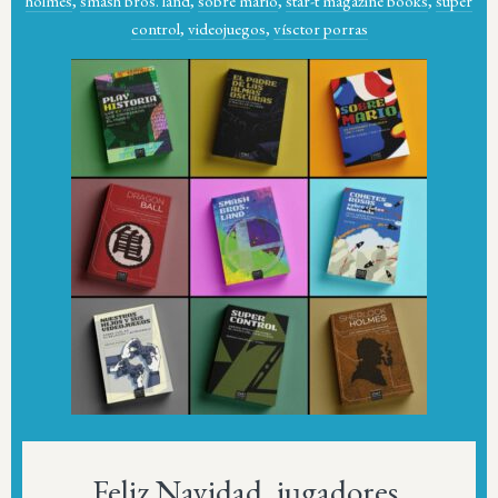
holmes
,
smash bros. land
,
sobre mario
,
star-t magazine books
,
super
control
,
videojuegos
,
vísctor porras
Feliz Navidad, jugadores.