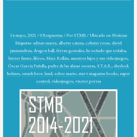
14 mayo, 2021
/
0 Respuestas
/
Por
STMB
/
Ubicado en:
Noticias
Etiquetas:
adrian suarez
,
alberto catena
,
cohetes rosas
,
david
jaumandreu
,
dragon ball
,
ferran gonzalez
,
he soñado que soñaba
,
héctor fuster
,
libros
,
Marc Rollán
,
nuestros hijos y sus videojuegos
,
Óscar García Pañella
,
padre de las almas oscuras
,
S.T.A.R.
,
sherlock
holmes
,
smash bros. land
,
sobre mario
,
star-t magazine books
,
super
control
,
videojuegos
,
vísctor porras