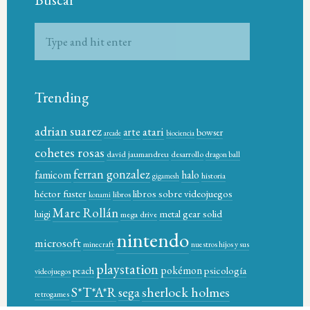
Trending
adrian suarez
atari
arte
bowser
arcade
biociencia
cohetes rosas
david jaumandreu
desarrollo
dragon ball
ferran gonzalez
famicom
halo
historia
gigamesh
héctor fuster
libros sobre videojuegos
libros
konami
Marc Rollán
metal gear solid
luigi
mega drive
nintendo
microsoft
minecraft
nuestros hijos y sus
playstation
pokémon
psicología
peach
videojuegos
sherlock holmes
S*T*A*R
sega
retrogames