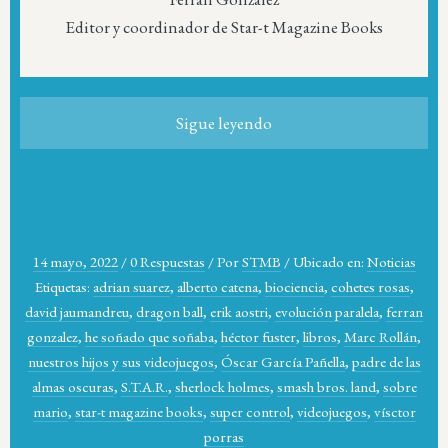
Editor y coordinador de Star-t Magazine Books
Sigue leyendo
14 mayo, 2022
/
0 Respuestas
/
Por
STMB
/
Ubicado en:
Noticias
Etiquetas:
adrian suarez
,
alberto catena
,
biociencia
,
cohetes rosas
,
david jaumandreu
,
dragon ball
,
erik aostri
,
evolución paralela
,
ferran
gonzalez
,
he soñado que soñaba
,
héctor fuster
,
libros
,
Marc Rollán
,
nuestros hijos y sus videojuegos
,
Óscar García Pañella
,
padre de las
almas oscuras
,
S.T.A.R.
,
sherlock holmes
,
smash bros. land
,
sobre
mario
,
star-t magazine books
,
super control
,
videojuegos
,
vísctor
porras