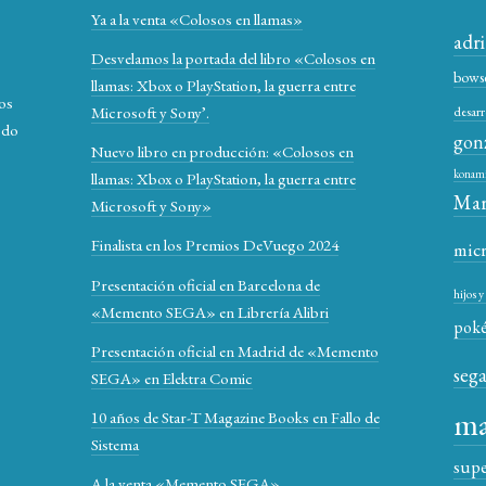
Ya a la venta «Colosos en llamas»
adr
Desvelamos la portada del libro «Colosos en
bows
llamas: Xbox o PlayStation, la guerra entre
los
Microsoft y Sony’.
desarr
odo
gon
Nuevo libro en producción: «Colosos en
konam
llamas: Xbox o PlayStation, la guerra entre
Mar
Microsoft y Sony»
Finalista en los Premios DeVuego 2024
mic
Presentación oficial en Barcelona de
hijos 
«Memento SEGA» en Librería Alibri
pok
Presentación oficial en Madrid de «Memento
seg
SEGA» en Elektra Comic
ma
10 años de Star-T Magazine Books en Fallo de
Sistema
sup
A la venta «Memento SEGA»