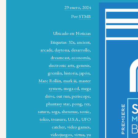
29 enero, 2024
Por
STMB
Ubicado en:
Noticias
Etiquetas:
32x
,
ancient
,
arcade
,
daytona
,
desarrollo
,
dreamcast
,
economía
,
electronic arts
,
genesis
,
gremlin
,
historia
,
japón
,
Marc Rollán
,
mark iii
,
master
system
,
mega cd
,
mega
drive
,
out run
,
periscope
,
phantasy star
,
pong
,
rez
,
saturn
,
sega
,
shenmue
,
sonic
,
tokio
,
treasure
,
U.S.A.
,
UFO
catcher
,
video games
,
videojuegos
,
virtua
,
yu