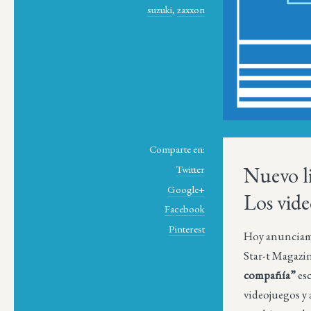
suzuki
,
zaxxon
Comparte en:
Nuevo l
Twitter
Google+
Los vid
Facebook
Pinterest
Hoy anunciamo
Star-t Magazi
compañía”
esc
videojuegos y 