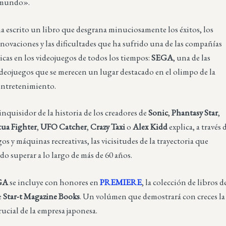
l mundo».
a escrito un libro que desgrana minuciosamente los éxitos, los
innovaciones y las dificultades que ha sufrido una de las compañías
cas en los videojuegos de todos los tiempos:
SEGA
, una de las
deojuegos que se merecen un lugar destacado en el olimpo de la
 entretenimiento.
inquisidor de la historia de los creadores de
Sonic
,
Phantasy Star
,
tua Fighter
,
UFO Catcher
,
Crazy Taxi
o
Alex Kidd
explica, a través 
gos y máquinas recreativas, las vicisitudes de la trayectoria que
 superar a lo largo de más de 60 años.
GA
se incluye con honores en
PREMIERE
, la colección de libros d
e
Star-t Magazine Books
. Un volúmen que demostrará con creces la
ucial de la empresa japonesa.