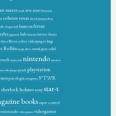
ian suarez
atari
arte
arcade
biociencia
cohetes rosas
er
david jaumandreu
ferran
famicom
ollo
dragon ball
zalez
halo
héctor fuster
historia
gigamesh
libros sobre videojuegos
luigi
libros
i
c Rollán
metal gear solid
mega drive
nintendo
rosoft
minecraft
nuestros
playstation
peach
y sus videojuegos
S*T*A*R
émon
psicología
retrogames
star-t
sherlock holmes
a
sony
gazine books
super control
videogames
ernintendo
video games