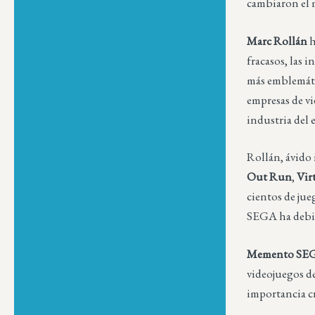
cambiaron e
Marc Rollán
h
fracasos, las 
más emblemáti
empresas de vi
industria del
Rollán, ávido 
Out Run
,
Vir
cientos de jue
SEGA ha debido
Memento SE
videojuegos d
importancia cr