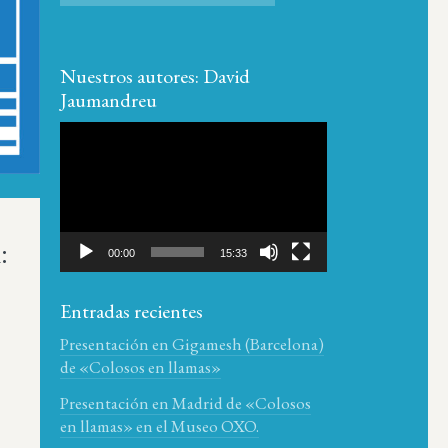
Nuestros autores: David
Jaumandreu
Reproductor
de
vídeo
:
00:00
15:33
Entradas recientes
Presentación en Gigamesh (Barcelona)
de «Colosos en llamas»
Presentación en Madrid de «Colosos
en llamas» en el Museo OXO.