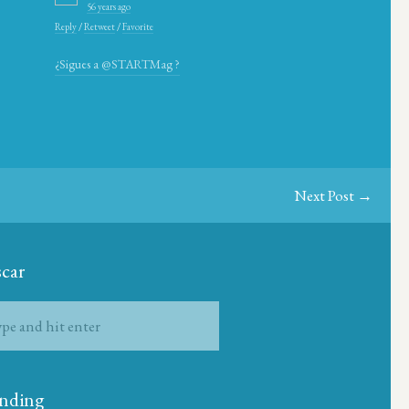
56 years ago
Reply
/
Retweet
/
Favorite
¿Sigues a @STARTMag ?
Next Post →
car
nding