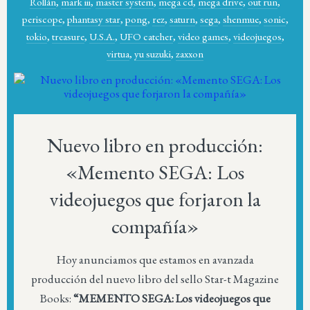
Rollán
,
mark iii
,
master system
,
mega cd
,
mega drive
,
out run
,
periscope
,
phantasy star
,
pong
,
rez
,
saturn
,
sega
,
shenmue
,
sonic
,
tokio
,
treasure
,
U.S.A.
,
UFO catcher
,
video games
,
videojuegos
,
virtua
,
yu suzuki
,
zaxxon
Nuevo libro en producción:
«Memento SEGA: Los
videojuegos que forjaron la
compañía»
Hoy anunciamos que estamos en avanzada
producción del nuevo libro del sello Star-t Magazine
Books:
“MEMENTO SEGA: Los videojuegos que