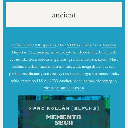
ancient
2 julio, 2024
/
0 Respuestas
/
Por
STMB
/
Ubicado en:
Noticias
Etiquetas:
32x
,
ancient
,
arcade
,
daytona
,
desarrollo
,
dreamcast
,
economía
,
electronic arts
,
genesis
,
gremlin
,
historia
,
japón
,
Marc
Rollán
,
mark iii
,
master system
,
mega cd
,
mega drive
,
out run
,
periscope
,
phantasy star
,
pong
,
rez
,
saturn
,
sega
,
shenmue
,
sonic
,
tokio
,
treasure
,
U.S.A.
,
UFO catcher
,
video games
,
videojuegos
,
virtua
,
yu suzuki
,
zaxxon