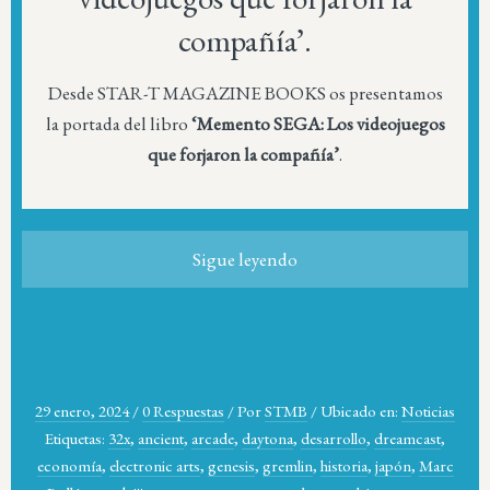
compañía’.
Desde STAR-T MAGAZINE BOOKS os presentamos
la portada del libro
‘Memento SEGA: Los videojuegos
que forjaron la compañía’
.
Sigue leyendo
29 enero, 2024
/
0 Respuestas
/
Por
STMB
/
Ubicado en:
Noticias
Etiquetas:
32x
,
ancient
,
arcade
,
daytona
,
desarrollo
,
dreamcast
,
economía
,
electronic arts
,
genesis
,
gremlin
,
historia
,
japón
,
Marc