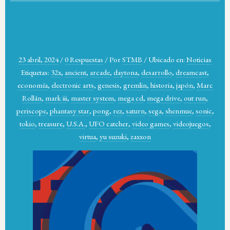
23 abril, 2024
/
0 Respuestas
/
Por
STMB
/
Ubicado en:
Noticias
Etiquetas:
32x
,
ancient
,
arcade
,
daytona
,
desarrollo
,
dreamcast
,
economía
,
electronic arts
,
genesis
,
gremlin
,
historia
,
japón
,
Marc
Rollán
,
mark iii
,
master system
,
mega cd
,
mega drive
,
out run
,
periscope
,
phantasy star
,
pong
,
rez
,
saturn
,
sega
,
shenmue
,
sonic
,
tokio
,
treasure
,
U.S.A.
,
UFO catcher
,
video games
,
videojuegos
,
virtua
,
yu suzuki
,
zaxxon