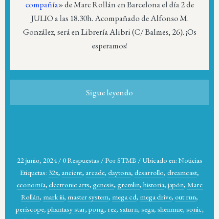
compañía
» de Marc Rollán en Barcelona el día 2 de
JULIO a las 18.30h. Acompañado de Alfonso M.
González, será en Librería Alibri (C/ Balmes, 26). ¡Os
esperamos!
Sigue leyendo
22 junio, 2024
/
0 Respuestas
/
Por
STMB
/
Ubicado en:
Noticias
Etiquetas:
32x
,
ancient
,
arcade
,
daytona
,
desarrollo
,
dreamcast
,
economía
,
electronic arts
,
genesis
,
gremlin
,
historia
,
japón
,
Marc
Rollán
,
mark iii
,
master system
,
mega cd
,
mega drive
,
out run
,
periscope
,
phantasy star
,
pong
,
rez
,
saturn
,
sega
,
shenmue
,
sonic
,