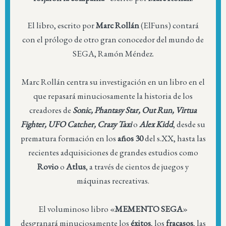
El libro, escrito por
Marc Rollán
(ElFuns) contará
con el prólogo de otro gran conocedor del mundo de
SEGA, Ramón Méndez.
Marc Rollán centra su investigación en un libro en el
que repasará minuciosamente la historia de los
creadores de
Sonic, Phantasy Star, Out Run, Virtua
Fighter, UFO Catcher, Crazy Taxi
o
Alex Kidd
, desde su
prematura formación en los
años 30
del s.XX, hasta las
recientes adquisiciones de grandes estudios como
Rovio
o
Atlus
, a través de cientos de juegos y
máquinas recreativas.
El voluminoso libro «
MEMENTO SEGA
»
desgranará minuciosamente los
éxitos
, los
fracasos
, las