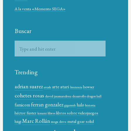
A la venta «Memento SEGA»
Buscar
Trending
adrian suarez
atari
arte
bowser
arcade
biociencia
cohetes rosas
david jaumandreu
desarrollo
dragon ball
ferran gonzalez
famicom
halo
historia
gigamesh
héctor fuster
libros sobre videojuegos
libros
konami
Marc Rollán
metal gear solid
luigi
mega drive