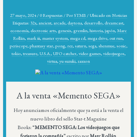
27 mayo, 2024
/
0 Respuestas
/
Por
STMB
/
Ubicado en:
Noticias
Etiquetas:
32x
,
ancient
,
arcade
,
daytona
,
desarrollo
,
dreamcast
,
economía
,
electronic arts
,
genesis
,
gremlin
,
historia
,
japón
,
Marc
Rollán
,
mark iii
,
master system
,
mega cd
,
mega drive
,
out run
,
periscope
,
phantasy star
,
pong
,
rez
,
saturn
,
sega
,
shenmue
,
sonic
,
tokio
,
treasure
,
U.S.A.
,
UFO catcher
,
video games
,
videojuegos
,
virtua
,
yu suzuki
,
zaxxon
A la venta «Memento SEGA»
Hoy anunciamos oficialmente que ya está a la venta el
nuevo libro del sello Star-t Magazine
Books: “
MEMENTO SEGA: Los videojuegos que
forjaron la compañía
” escrito por
Marc Rollán
.