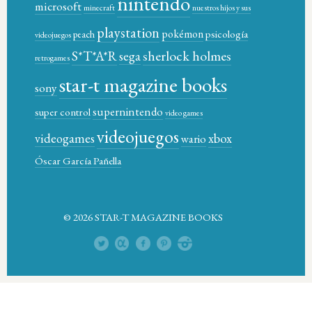
nintendo
microsoft
minecraft
nuestros hijos y sus
playstation
pokémon
psicología
peach
videojuegos
sherlock holmes
S*T*A*R
sega
retrogames
star-t magazine books
sony
supernintendo
super control
video games
videojuegos
xbox
videogames
wario
Óscar García Pañella
© 2026 STAR-T MAGAZINE BOOKS