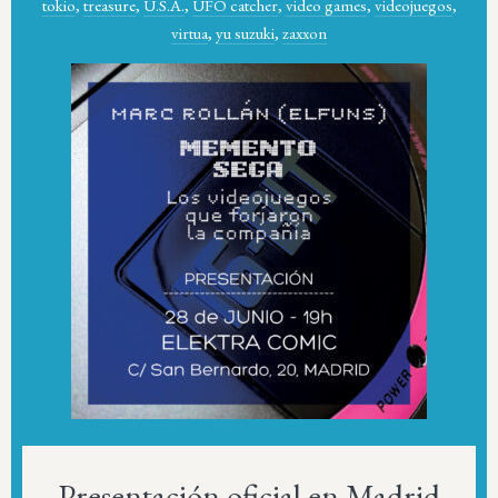
tokio
,
treasure
,
U.S.A.
,
UFO catcher
,
video games
,
videojuegos
,
virtua
,
yu suzuki
,
zaxxon
Presentación oficial en Madrid