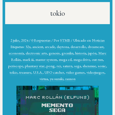
tokio
2 julio, 2024
/
0 Respuestas
/
Por
STMB
/
Ubicado en:
Noticias
Etiquetas:
32x
,
ancient
,
arcade
,
daytona
,
desarrollo
,
dreamcast
,
economía
,
electronic arts
,
genesis
,
gremlin
,
historia
,
japón
,
Marc
Rollán
,
mark iii
,
master system
,
mega cd
,
mega drive
,
out run
,
periscope
,
phantasy star
,
pong
,
rez
,
saturn
,
sega
,
shenmue
,
sonic
,
tokio
,
treasure
,
U.S.A.
,
UFO catcher
,
video games
,
videojuegos
,
virtua
,
yu suzuki
,
zaxxon