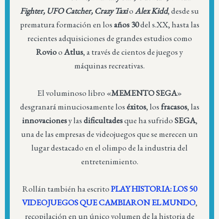
Fighter, UFO Catcher, Crazy Taxi
o
Alex Kidd
, desde su
prematura formación en los
años 30
del s.XX, hasta las
recientes adquisiciones de grandes estudios como
Rovio
o
Atlus
, a través de cientos de juegos y
máquinas recreativas.
El voluminoso libro «
MEMENTO SEGA
»
desgranará minuciosamente los
éxitos
, los
fracasos
, las
innovaciones
y las
dificultades
que ha sufrido
SEGA
,
una de las empresas de videojuegos que se merecen un
lugar destacado en el olimpo de la industria del
entretenimiento.
Rollán también ha escrito
PLAY HISTORIA: LOS 50
VIDEOJUEGOS QUE CAMBIARON EL MUNDO
,
recopilación en un único volumen de la historia de