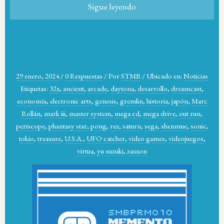
Sigue leyendo
29 enero, 2024
/
0 Respuestas
/
Por
STMB
/
Ubicado en:
Noticias
Etiquetas:
32x
,
ancient
,
arcade
,
daytona
,
desarrollo
,
dreamcast
,
economía
,
electronic arts
,
genesis
,
gremlin
,
historia
,
japón
,
Marc
Rollán
,
mark iii
,
master system
,
mega cd
,
mega drive
,
out run
,
periscope
,
phantasy star
,
pong
,
rez
,
saturn
,
sega
,
shenmue
,
sonic
,
tokio
,
treasure
,
U.S.A.
,
UFO catcher
,
video games
,
videojuegos
,
virtua
,
yu suzuki
,
zaxxon