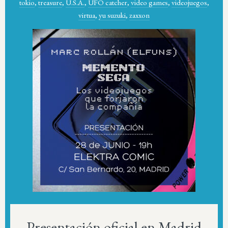
tokio
,
treasure
,
U.S.A.
,
UFO catcher
,
video games
,
videojuegos
,
virtua
,
yu suzuki
,
zaxxon
Presentación oficial en Madrid