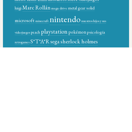
Marc Rollán
metal gear solid
luigi
mega drive
nintendo
microsoft
minecraft
nuestros hijos y sus
playstation
pokémon
psicología
peach
videojuegos
sherlock holmes
S*T*A*R
sega
retrogames
star-t magazine books
sony
supernintendo
super control
video games
videojuegos
xbox
videogames
wario
Óscar García Pañella
© 2026 STAR-T MAGAZINE BOOKS