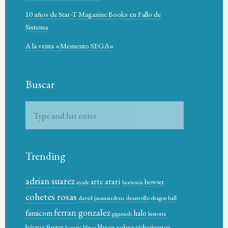
10 años de Star-T Magazine Books en Fallo de
Sistema
A la venta «Memento SEGA»
Buscar
Trending
adrian suarez
atari
arte
bowser
arcade
biociencia
cohetes rosas
david jaumandreu
desarrollo
dragon ball
ferran gonzalez
famicom
halo
historia
gigamesh
héctor fuster
libros sobre videojuegos
libros
konami