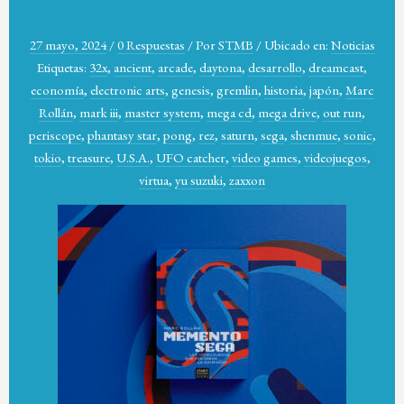
27 mayo, 2024
/
0 Respuestas
/
Por
STMB
/
Ubicado en:
Noticias
Etiquetas:
32x
,
ancient
,
arcade
,
daytona
,
desarrollo
,
dreamcast
,
economía
,
electronic arts
,
genesis
,
gremlin
,
historia
,
japón
,
Marc
Rollán
,
mark iii
,
master system
,
mega cd
,
mega drive
,
out run
,
periscope
,
phantasy star
,
pong
,
rez
,
saturn
,
sega
,
shenmue
,
sonic
,
tokio
,
treasure
,
U.S.A.
,
UFO catcher
,
video games
,
videojuegos
,
virtua
,
yu suzuki
,
zaxxon