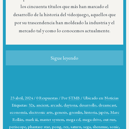
los cincuenta títulos que más han marcado el
desarrollo de la historia del videojuego, aquellos que
por su trascendencia han moldeado la industria y el
mercado tal y como lo conocemos actualmente.
Sigue leyendo
23 abril, 2024
/
0 Respuestas
/
Por
STMB
/
Ubicado en:
Noticias
Etiquetas:
32x
,
ancient
,
arcade
,
daytona
,
desarrollo
,
dreamcast
,
economía
,
electronic arts
,
genesis
,
gremlin
,
historia
,
japón
,
Marc
Rollán
,
mark iii
,
master system
,
mega cd
,
mega drive
,
out run
,
periscope
,
phantasy star
,
pong
,
rez
,
saturn
,
sega
,
shenmue
,
sonic
,