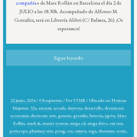
compañía
» de Marc Rollán en Barcelona el día 2 de
JULIO a las 18.30h. Acompañado de Alfonso M.
González, será en Librería Alibri (C/ Balmes, 26). ¡Os
esperamos!
Sigue leyendo
22 junio, 2024
/
0 Respuestas
/
Por
STMB
/
Ubicado en:
Noticias
Etiquetas:
32x
,
ancient
,
arcade
,
daytona
,
desarrollo
,
dreamcast
,
economía
,
electronic arts
,
genesis
,
gremlin
,
historia
,
japón
,
Marc
Rollán
,
mark iii
,
master system
,
mega cd
,
mega drive
,
out run
,
periscope
,
phantasy star
,
pong
,
rez
,
saturn
,
sega
,
shenmue
,
sonic
,