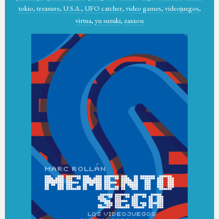
tokio
,
treasure
,
U.S.A.
,
UFO catcher
,
video games
,
videojuegos
,
virtua
,
yu suzuki
,
zaxxon