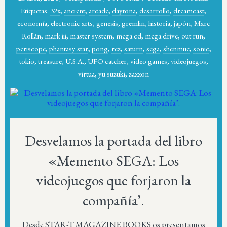
Etiquetas:
32x
,
ancient
,
arcade
,
daytona
,
desarrollo
,
dreamcast
,
economía
,
electronic arts
,
genesis
,
gremlin
,
historia
,
japón
,
Marc
Rollán
,
mark iii
,
master system
,
mega cd
,
mega drive
,
out run
,
periscope
,
phantasy star
,
pong
,
rez
,
saturn
,
sega
,
shenmue
,
sonic
,
tokio
,
treasure
,
U.S.A.
,
UFO catcher
,
video games
,
videojuegos
,
virtua
,
yu suzuki
,
zaxxon
Desvelamos la portada del libro
«Memento SEGA: Los
videojuegos que forjaron la
compañía’.
Desde STAR-T MAGAZINE BOOKS os presentamos