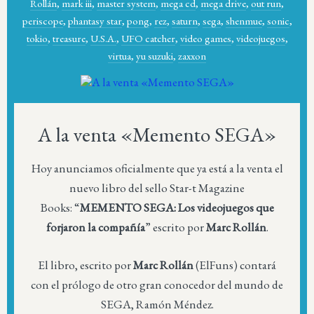
Rollán
,
mark iii
,
master system
,
mega cd
,
mega drive
,
out run
,
periscope
,
phantasy star
,
pong
,
rez
,
saturn
,
sega
,
shenmue
,
sonic
,
tokio
,
treasure
,
U.S.A.
,
UFO catcher
,
video games
,
videojuegos
,
virtua
,
yu suzuki
,
zaxxon
A la venta «Memento SEGA»
Hoy anunciamos oficialmente que ya está a la venta el
nuevo libro del sello Star-t Magazine
Books: “
MEMENTO SEGA: Los videojuegos que
forjaron la compañía
” escrito por
Marc Rollán
.
El libro, escrito por
Marc Rollán
(ElFuns) contará
con el prólogo de otro gran conocedor del mundo de
SEGA, Ramón Méndez.