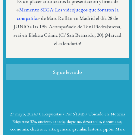
Es un placer anunciaros la presentación y firma de
«
Memento SEGA: Los videojuegos que forjaron la
compañía
» de Marc Rollán en Madrid el día 28 de
JUNIO a las 19h. Acompañado de Toni Piedrabuena,
será en Elektra Cómic (C/ San Bernardo, 20). ¡Marcad
el calendario!
Sigue leyendo
27 mayo, 2024
/
0 Respuestas
/
Por
STMB
/
Ubicado en:
Noticias
Etiquetas:
32x
,
ancient
,
arcade
,
daytona
,
desarrollo
,
dreamcast
,
economía
,
electronic arts
,
genesis
,
gremlin
,
historia
,
japón
,
Marc