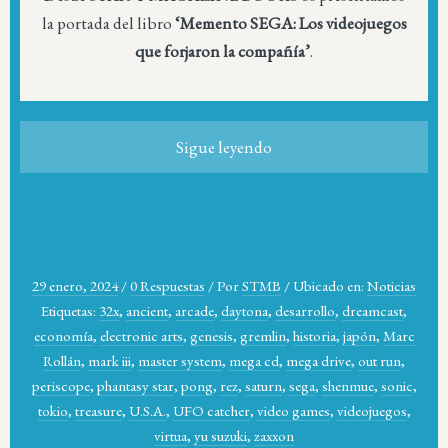
la portada del libro
‘Memento SEGA: Los videojuegos
que forjaron la compañía’
.
Sigue leyendo
29 enero, 2024
/
0 Respuestas
/
Por
STMB
/
Ubicado en:
Noticias
Etiquetas:
32x
,
ancient
,
arcade
,
daytona
,
desarrollo
,
dreamcast
,
economía
,
electronic arts
,
genesis
,
gremlin
,
historia
,
japón
,
Marc
Rollán
,
mark iii
,
master system
,
mega cd
,
mega drive
,
out run
,
periscope
,
phantasy star
,
pong
,
rez
,
saturn
,
sega
,
shenmue
,
sonic
,
tokio
,
treasure
,
U.S.A.
,
UFO catcher
,
video games
,
videojuegos
,
virtua
,
yu suzuki
,
zaxxon