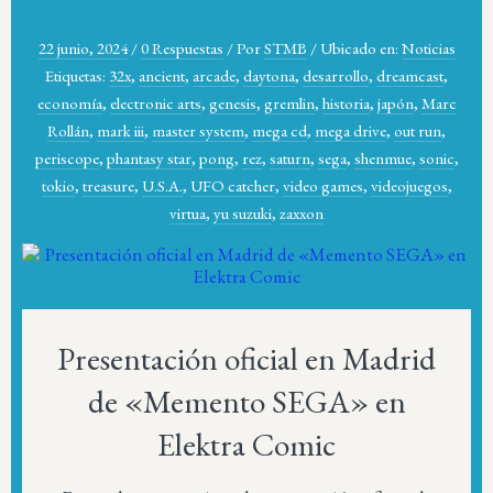
22 junio, 2024
/
0 Respuestas
/
Por
STMB
/
Ubicado en:
Noticias
Etiquetas:
32x
,
ancient
,
arcade
,
daytona
,
desarrollo
,
dreamcast
,
economía
,
electronic arts
,
genesis
,
gremlin
,
historia
,
japón
,
Marc
Rollán
,
mark iii
,
master system
,
mega cd
,
mega drive
,
out run
,
periscope
,
phantasy star
,
pong
,
rez
,
saturn
,
sega
,
shenmue
,
sonic
,
tokio
,
treasure
,
U.S.A.
,
UFO catcher
,
video games
,
videojuegos
,
virtua
,
yu suzuki
,
zaxxon
Presentación oficial en Madrid
de «Memento SEGA» en
Elektra Comic