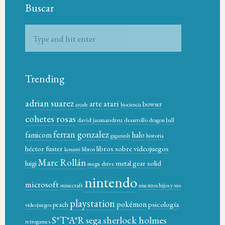
Buscar
Trending
adrian suarez
atari
arte
bowser
arcade
biociencia
cohetes rosas
david jaumandreu
desarrollo
dragon ball
ferran gonzalez
famicom
halo
historia
gigamesh
héctor fuster
libros sobre videojuegos
libros
konami
Marc Rollán
metal gear solid
luigi
mega drive
nintendo
microsoft
minecraft
nuestros hijos y sus
playstation
pokémon
psicología
peach
videojuegos
sherlock holmes
S*T*A*R
sega
retrogames