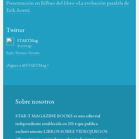
Presentación en Bilbao del libro «La evolución paralela de
Erik Aostri.
Twitter
STARTMag
56 years ago
Reply
/
Retweet
/
Favorite
¿Sigues a @STARTMag ?
Sobre nosotros
STAR-T MAGAZINE BOOKS es una editorial
independiente establecida en 2014 que publica
exclusivamente LIBROS SOBRE VIDEOJUEGOS.
Obras únicas, originales y sobre todo rigurosas en