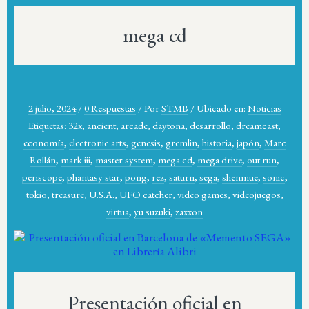
mega cd
2 julio, 2024
/
0 Respuestas
/
Por
STMB
/
Ubicado en:
Noticias
Etiquetas:
32x
,
ancient
,
arcade
,
daytona
,
desarrollo
,
dreamcast
,
economía
,
electronic arts
,
genesis
,
gremlin
,
historia
,
japón
,
Marc
Rollán
,
mark iii
,
master system
,
mega cd
,
mega drive
,
out run
,
periscope
,
phantasy star
,
pong
,
rez
,
saturn
,
sega
,
shenmue
,
sonic
,
tokio
,
treasure
,
U.S.A.
,
UFO catcher
,
video games
,
videojuegos
,
virtua
,
yu suzuki
,
zaxxon
Presentación oficial en