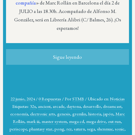
compañía
» de Marc Rollán en Barcelona el día 2 de
JULIO a las 18.30h. Acompañado de Alfonso M.
González, será en Librería Alibri (C/ Balmes, 26). ¡Os
esperamos!
Sigue leyendo
22 junio, 2024
/
0 Respuestas
/
Por
STMB
/
Ubicado en:
Noticias
Etiquetas:
32x
,
ancient
,
arcade
,
daytona
,
desarrollo
,
dreamcast
,
economía
,
electronic arts
,
genesis
,
gremlin
,
historia
,
japón
,
Marc
Rollán
,
mark iii
,
master system
,
mega cd
,
mega drive
,
out run
,
periscope
,
phantasy star
,
pong
,
rez
,
saturn
,
sega
,
shenmue
,
sonic
,