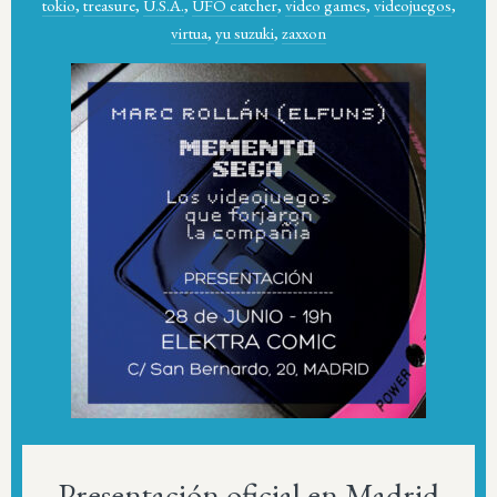
tokio
,
treasure
,
U.S.A.
,
UFO catcher
,
video games
,
videojuegos
,
virtua
,
yu suzuki
,
zaxxon
Presentación oficial en Madrid