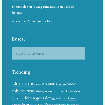
10 años de Star-T Magazine Books en Fallo de
Sistema
A la venta «Memento SEGA»
Buscar
Trending
adrian suarez
atari
arte
bowser
arcade
biociencia
cohetes rosas
david jaumandreu
desarrollo
dragon ball
ferran gonzalez
famicom
halo
historia
gigamesh
héctor fuster
libros sobre videojuegos
libros
konami