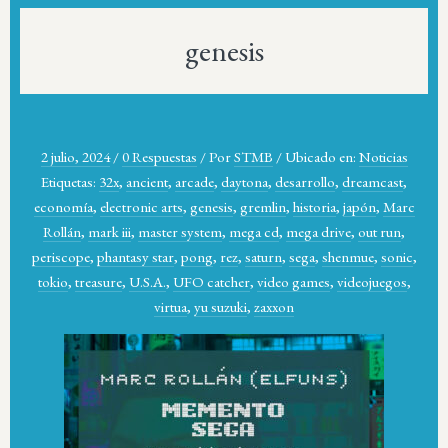
genesis
2 julio, 2024
/
0 Respuestas
/
Por
STMB
/
Ubicado en:
Noticias
Etiquetas:
32x
,
ancient
,
arcade
,
daytona
,
desarrollo
,
dreamcast
,
economía
,
electronic arts
,
genesis
,
gremlin
,
historia
,
japón
,
Marc
Rollán
,
mark iii
,
master system
,
mega cd
,
mega drive
,
out run
,
periscope
,
phantasy star
,
pong
,
rez
,
saturn
,
sega
,
shenmue
,
sonic
,
tokio
,
treasure
,
U.S.A.
,
UFO catcher
,
video games
,
videojuegos
,
virtua
,
yu suzuki
,
zaxxon