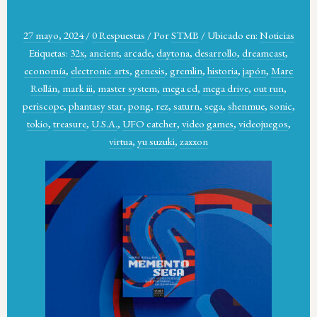
27 mayo, 2024
/
0 Respuestas
/
Por
STMB
/
Ubicado en:
Noticias
Etiquetas:
32x
,
ancient
,
arcade
,
daytona
,
desarrollo
,
dreamcast
,
economía
,
electronic arts
,
genesis
,
gremlin
,
historia
,
japón
,
Marc
Rollán
,
mark iii
,
master system
,
mega cd
,
mega drive
,
out run
,
periscope
,
phantasy star
,
pong
,
rez
,
saturn
,
sega
,
shenmue
,
sonic
,
tokio
,
treasure
,
U.S.A.
,
UFO catcher
,
video games
,
videojuegos
,
virtua
,
yu suzuki
,
zaxxon