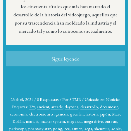
los cincuenta títulos que más han marcado el
desarrollo de la historia del videojuego, aquellos que
por su trascendencia han moldeado la industria y el
mercado tal y como lo conocemos actualmente.
Sigue leyendo
23 abril, 2024
/
0 Respuestas
/
Por
STMB
/
Ubicado en:
Noticias
Etiquetas:
32x
,
ancient
,
arcade
,
daytona
,
desarrollo
,
dreamcast
,
economía
,
electronic arts
,
genesis
,
gremlin
,
historia
,
japón
,
Marc
Rollán
,
mark iii
,
master system
,
mega cd
,
mega drive
,
out run
,
periscope
,
phantasy star
,
pong
,
rez
,
saturn
,
sega
,
shenmue
,
sonic
,