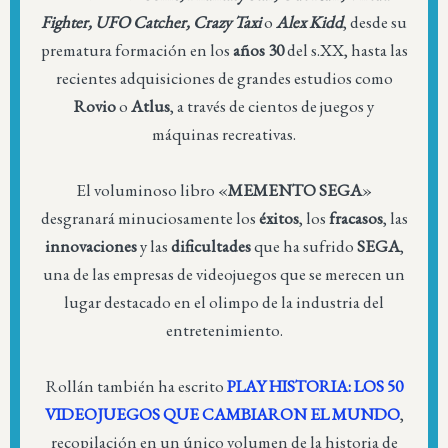
Fighter, UFO Catcher, Crazy Taxi
o
Alex Kidd
, desde su
prematura formación en los
años 30
del s.XX, hasta las
recientes adquisiciones de grandes estudios como
Rovio
o
Atlus
, a través de cientos de juegos y
máquinas recreativas.
El voluminoso libro «
MEMENTO SEGA
»
desgranará minuciosamente los
éxitos
, los
fracasos
, las
innovaciones
y las
dificultades
que ha sufrido
SEGA
,
una de las empresas de videojuegos que se merecen un
lugar destacado en el olimpo de la industria del
entretenimiento.
Rollán también ha escrito
PLAY HISTORIA: LOS 50
VIDEOJUEGOS QUE CAMBIARON EL MUNDO
,
recopilación en un único volumen de la historia de