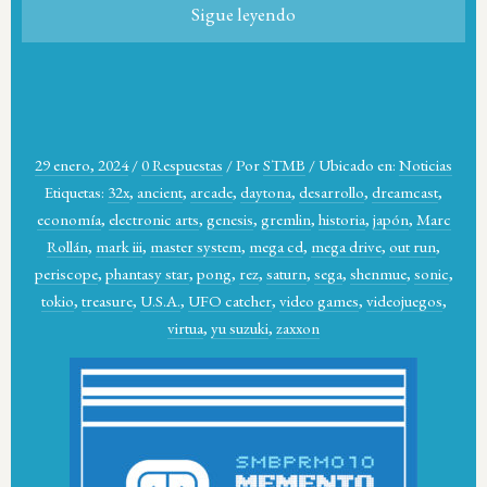
Sigue leyendo
29 enero, 2024
/
0 Respuestas
/
Por
STMB
/
Ubicado en:
Noticias
Etiquetas:
32x
,
ancient
,
arcade
,
daytona
,
desarrollo
,
dreamcast
,
economía
,
electronic arts
,
genesis
,
gremlin
,
historia
,
japón
,
Marc
Rollán
,
mark iii
,
master system
,
mega cd
,
mega drive
,
out run
,
periscope
,
phantasy star
,
pong
,
rez
,
saturn
,
sega
,
shenmue
,
sonic
,
tokio
,
treasure
,
U.S.A.
,
UFO catcher
,
video games
,
videojuegos
,
virtua
,
yu suzuki
,
zaxxon