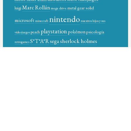
Marc Rollán
metal gear solid
luigi
mega drive
nintendo
microsoft
minecraft
nuestros hijos y sus
playstation
pokémon
psicología
peach
videojuegos
sherlock holmes
S*T*A*R
sega
retrogames
star-t magazine books
sony
supernintendo
super control
video games
videojuegos
xbox
videogames
wario
Óscar García Pañella
© 2026 STAR-T MAGAZINE BOOKS