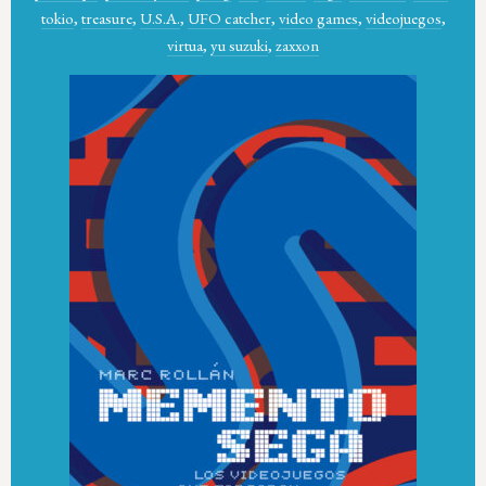
tokio
,
treasure
,
U.S.A.
,
UFO catcher
,
video games
,
videojuegos
,
virtua
,
yu suzuki
,
zaxxon