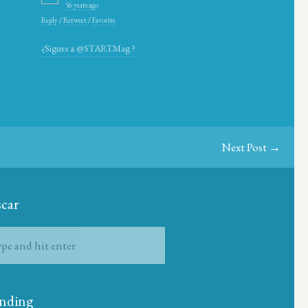
56 years ago
Reply
/
Retweet
/
Favorite
¿Sigues a @STARTMag ?
Next Post →
car
nding