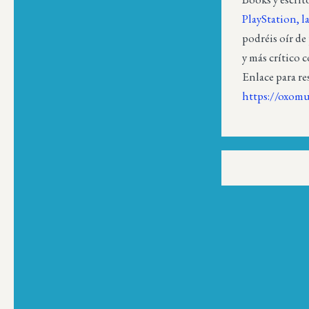
PlayStation, l
podréis oír de
y más crítico 
Enlace para re
https://oxomu