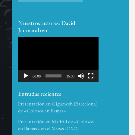
Nuestros autores: David
Jaumandreu
Reproductor
de
vídeo
00:00
15:33
Entradas recientes
Presentación en Gigamesh (Barcelona)
de «Colosos en llamas»
Presentación en Madrid de «Colosos
en llamas» en el Museo OXO.