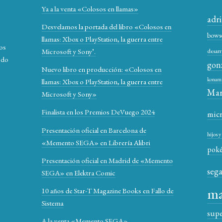
Ya a la venta «Colosos en llamas»
adr
Desvelamos la portada del libro «Colosos en
bows
llamas: Xbox o PlayStation, la guerra entre
los
Microsoft y Sony’.
desarr
odo
gon
Nuevo libro en producción: «Colosos en
konam
llamas: Xbox o PlayStation, la guerra entre
Mar
Microsoft y Sony»
Finalista en los Premios DeVuego 2024
mic
Presentación oficial en Barcelona de
hijos 
«Memento SEGA» en Librería Alibri
pok
Presentación oficial en Madrid de «Memento
seg
SEGA» en Elektra Comic
ma
10 años de Star-T Magazine Books en Fallo de
Sistema
sup
A la venta «Memento SEGA»