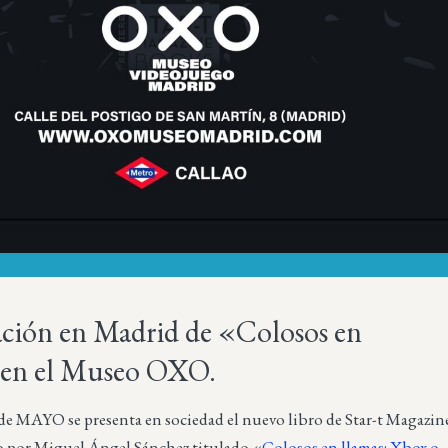
ación en Madrid de «Colosos en
 en el Museo OXO.
 de MAYO se presenta en sociedad el nuevo libro de Star-t Magazin
to por Miguel Ángel Sánchez titulado «
Colosos en llamas: Xbox o