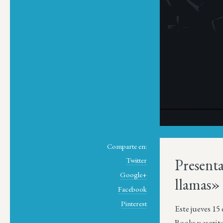
Comparte en:
Present
Twitter
Google+
llamas»
Facebook
Pinterest
Este jueves 15
Books y escri