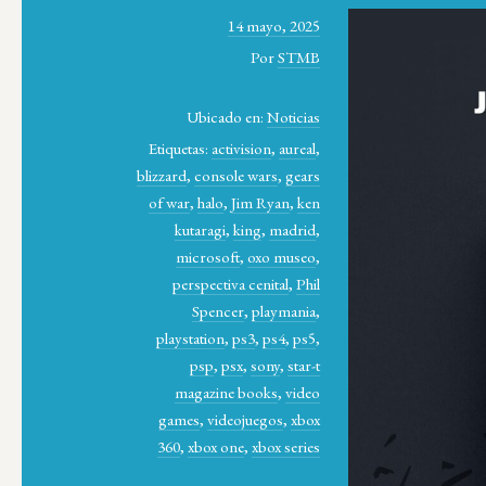
14 mayo, 2025
Por
STMB
Ubicado en:
Noticias
Etiquetas:
activision
,
aureal
,
blizzard
,
console wars
,
gears
of war
,
halo
,
Jim Ryan
,
ken
kutaragi
,
king
,
madrid
,
microsoft
,
oxo museo
,
perspectiva cenital
,
Phil
Spencer
,
playmania
,
playstation
,
ps3
,
ps4
,
ps5
,
psp
,
psx
,
sony
,
star-t
magazine books
,
video
games
,
videojuegos
,
xbox
360
,
xbox one
,
xbox series