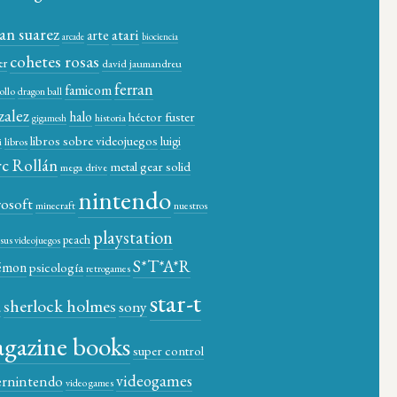
ian suarez
atari
arte
arcade
biociencia
cohetes rosas
er
david jaumandreu
ferran
famicom
ollo
dragon ball
zalez
halo
héctor fuster
historia
gigamesh
libros sobre videojuegos
luigi
libros
i
c Rollán
metal gear solid
mega drive
nintendo
rosoft
minecraft
nuestros
playstation
peach
y sus videojuegos
S*T*A*R
émon
psicología
retrogames
star-t
sherlock holmes
a
sony
gazine books
super control
videogames
ernintendo
video games