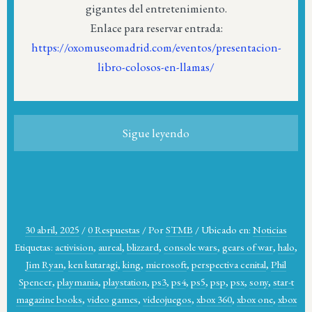
gigantes del entretenimiento.
Enlace para reservar entrada:
https://oxomuseomadrid.com/eventos/presentacion-
libro-colosos-en-llamas/
Sigue leyendo
30 abril, 2025
/
0 Respuestas
/
Por
STMB
/
Ubicado en:
Noticias
Etiquetas:
activision
,
aureal
,
blizzard
,
console wars
,
gears of war
,
halo
,
Jim Ryan
,
ken kutaragi
,
king
,
microsoft
,
perspectiva cenital
,
Phil
Spencer
,
playmania
,
playstation
,
ps3
,
ps4
,
ps5
,
psp
,
psx
,
sony
,
star-t
magazine books
,
video games
,
videojuegos
,
xbox 360
,
xbox one
,
xbox