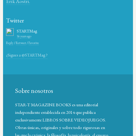
Erik Aostri.
Twitter
STARTMag
56 years ago
Reply
/
Retweet
/
Favorite
¿Sigues a @STARTMag ?
Sobre nosotros
STAR-T MAGAZINE BOOKS es una editorial
independiente establecida en 2014 que publica
exclusivamente LIBROS SOBRE VIDEOJUEGOS.
Obras únicas, originales y sobre todo rigurosas en
las que la crónica, la filosofía, la psicología, el ensayo,