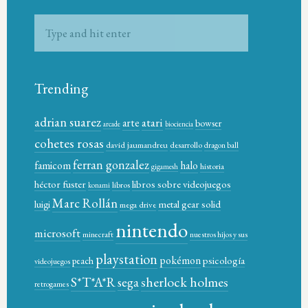
Trending
adrian suarez
atari
arte
bowser
arcade
biociencia
cohetes rosas
david jaumandreu
desarrollo
dragon ball
ferran gonzalez
famicom
halo
historia
gigamesh
héctor fuster
libros sobre videojuegos
libros
konami
Marc Rollán
metal gear solid
luigi
mega drive
nintendo
microsoft
minecraft
nuestros hijos y sus
playstation
pokémon
psicología
peach
videojuegos
sherlock holmes
S*T*A*R
sega
retrogames