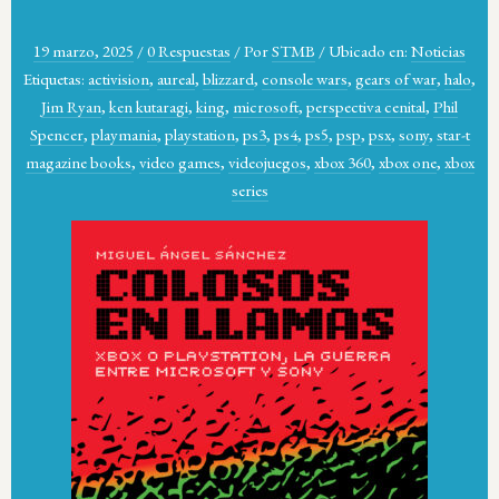
19 marzo, 2025
/
0 Respuestas
/
Por
STMB
/
Ubicado en:
Noticias
Etiquetas:
activision
,
aureal
,
blizzard
,
console wars
,
gears of war
,
halo
,
Jim Ryan
,
ken kutaragi
,
king
,
microsoft
,
perspectiva cenital
,
Phil
Spencer
,
playmania
,
playstation
,
ps3
,
ps4
,
ps5
,
psp
,
psx
,
sony
,
star-t
magazine books
,
video games
,
videojuegos
,
xbox 360
,
xbox one
,
xbox
series