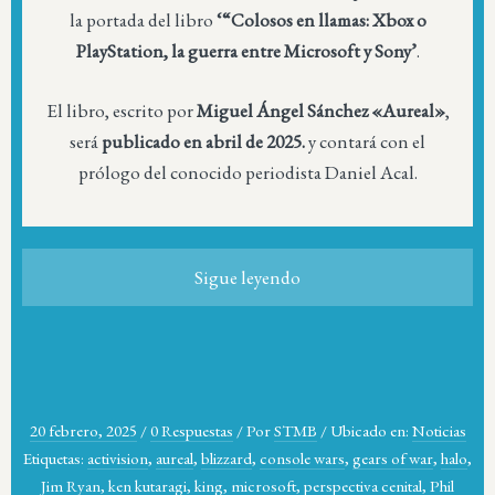
la portada del libro
‘“Colosos en llamas: Xbox o
PlayStation, la guerra entre Microsoft y Sony’
.
El libro, escrito por
Miguel Ángel Sánchez «Aureal»
,
será
publicado en abril de 2025.
y contará con el
prólogo del conocido periodista Daniel Acal.
Sigue leyendo
20 febrero, 2025
/
0 Respuestas
/
Por
STMB
/
Ubicado en:
Noticias
Etiquetas:
activision
,
aureal
,
blizzard
,
console wars
,
gears of war
,
halo
,
Jim Ryan
,
ken kutaragi
,
king
,
microsoft
,
perspectiva cenital
,
Phil