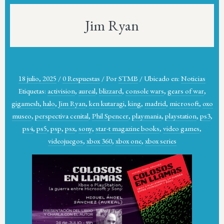
Jim Ryan
18 julio, 2025
/
0 Respuestas
/
Por
STMB
/
Ubicado en:
Noticias
Etiquetas:
activision
,
aureal
,
blizzard
,
console wars
,
gears of war
,
gigamesh
,
halo
,
Jim Ryan
,
ken kutaragi
,
king
,
madrid
,
microsoft
,
oxo
museo
,
perspectiva cenital
,
Phil Spencer
,
playmania
,
playstation
,
ps3
,
ps4
,
ps5
,
psp
,
psx
,
sony
,
star-t magazine books
,
video games
,
videojuegos
,
xbox 360
,
xbox one
,
xbox series