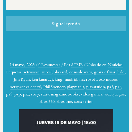
Sigue leyendo
14 mayo, 2025
/
0 Respuestas
/
Por
STMB
/
Ubicado en:
Noticias
Etiquetas:
activision
,
aureal
,
blizzard
,
console wars
,
gears of war
,
halo
,
Jim Ryan
,
ken kutaragi
,
king
,
madrid
,
microsoft
,
oxo museo
,
perspectiva cenital
,
Phil Spencer
,
playmania
,
playstation
,
ps3
,
ps4
,
ps5
,
psp
,
psx
,
sony
,
star-t magazine books
,
video games
,
videojuegos
,
xbox 360
,
xbox one
,
xbox series