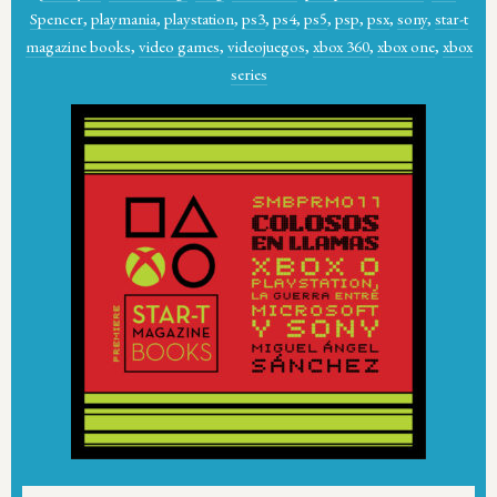
Spencer
,
playmania
,
playstation
,
ps3
,
ps4
,
ps5
,
psp
,
psx
,
sony
,
star-t
magazine books
,
video games
,
videojuegos
,
xbox 360
,
xbox one
,
xbox
series