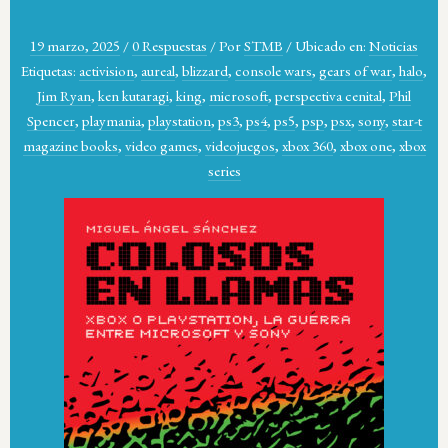
19 marzo, 2025
/
0 Respuestas
/
Por
STMB
/
Ubicado en:
Noticias
Etiquetas:
activision
,
aureal
,
blizzard
,
console wars
,
gears of war
,
halo
,
Jim Ryan
,
ken kutaragi
,
king
,
microsoft
,
perspectiva cenital
,
Phil
Spencer
,
playmania
,
playstation
,
ps3
,
ps4
,
ps5
,
psp
,
psx
,
sony
,
star-t
magazine books
,
video games
,
videojuegos
,
xbox 360
,
xbox one
,
xbox
series