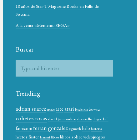
10 años de Star-T Magazine Books en Fallo de
Sistema
A la venta «Memento SEGA»
Buscar
Trending
adrian suarez
atari
arte
bowser
arcade
biociencia
cohetes rosas
david jaumandreu
desarrollo
dragon ball
ferran gonzalez
famicom
halo
historia
gigamesh
héctor fuster
libros sobre videojuegos
libros
konami