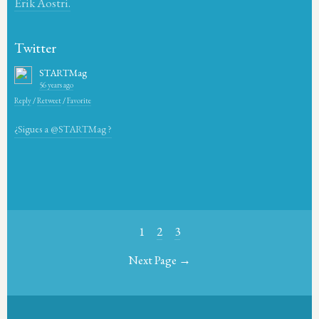
Erik Aostri.
Twitter
STARTMag
56 years ago
Reply
/
Retweet
/
Favorite
¿Sigues a @STARTMag ?
1
2
3
Next Page →