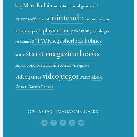
Marc Rollán
metal gear solid
luigi
mega drive
nintendo
microsoft
minecraft
nuestros hijos y sus
playstation
pokémon
psicología
peach
videojuegos
sherlock holmes
S*T*A*R
sega
retrogames
star-t magazine books
sony
supernintendo
super control
video games
videojuegos
xbox
videogames
wario
Óscar García Pañella
© 2026 STAR-T MAGAZINE BOOKS