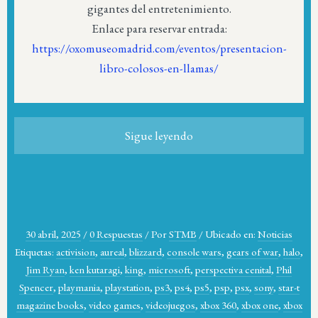
gigantes del entretenimiento.
Enlace para reservar entrada:
https://oxomuseomadrid.com/eventos/presentacion-
libro-colosos-en-llamas/
Sigue leyendo
30 abril, 2025
/
0 Respuestas
/
Por
STMB
/
Ubicado en:
Noticias
Etiquetas:
activision
,
aureal
,
blizzard
,
console wars
,
gears of war
,
halo
,
Jim Ryan
,
ken kutaragi
,
king
,
microsoft
,
perspectiva cenital
,
Phil
Spencer
,
playmania
,
playstation
,
ps3
,
ps4
,
ps5
,
psp
,
psx
,
sony
,
star-t
magazine books
,
video games
,
videojuegos
,
xbox 360
,
xbox one
,
xbox