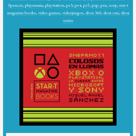
Spencer
,
playmania
,
playstation
,
ps3
,
ps4
,
ps5
,
psp
,
psx
,
sony
,
star-t
magazine books
,
video games
,
videojuegos
,
xbox 360
,
xbox one
,
xbox
series