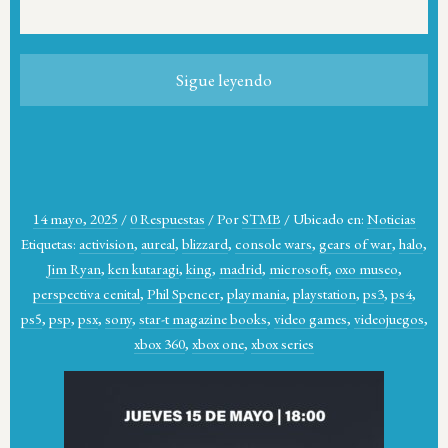
Sigue leyendo
14 mayo, 2025
/
0 Respuestas
/
Por
STMB
/
Ubicado en:
Noticias
Etiquetas:
activision
,
aureal
,
blizzard
,
console wars
,
gears of war
,
halo
,
Jim Ryan
,
ken kutaragi
,
king
,
madrid
,
microsoft
,
oxo museo
,
perspectiva cenital
,
Phil Spencer
,
playmania
,
playstation
,
ps3
,
ps4
,
ps5
,
psp
,
psx
,
sony
,
star-t magazine books
,
video games
,
videojuegos
,
xbox 360
,
xbox one
,
xbox series