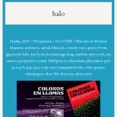
halo
18 julio, 2025
/
0 Respuestas
/
Por
STMB
/
Ubicado en:
Noticias
Etiquetas:
activision
,
aureal
,
blizzard
,
console wars
,
gears of war
,
gigamesh
,
halo
,
Jim Ryan
,
ken kutaragi
,
king
,
madrid
,
microsoft
,
oxo
museo
,
perspectiva cenital
,
Phil Spencer
,
playmania
,
playstation
,
ps3
,
ps4
,
ps5
,
psp
,
psx
,
sony
,
star-t magazine books
,
video games
,
videojuegos
,
xbox 360
,
xbox one
,
xbox series