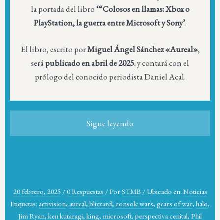
la portada del libro
‘“Colosos en llamas: Xbox o
PlayStation, la guerra entre Microsoft y Sony’
.
El libro, escrito por
Miguel Ángel Sánchez «Aureal»
,
será
publicado en abril de 2025.
y contará con el
prólogo del conocido periodista Daniel Acal.
Sigue leyendo
20 febrero, 2025
/
0 Respuestas
/
Por
STMB
/
Ubicado en:
Noticias
Etiquetas:
activision
,
aureal
,
blizzard
,
console wars
,
gears of war
,
halo
,
Jim Ryan
,
ken kutaragi
,
king
,
microsoft
,
perspectiva cenital
,
Phil