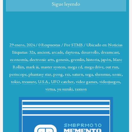
Sigue leyendo
29 enero, 2024
/
0 Respuestas
/
Por
STMB
/
Ubicado en:
Noticias
Etiquetas:
32x
,
ancient
,
arcade
,
daytona
,
desarrollo
,
dreamcast
,
economía
,
electronic arts
,
genesis
,
gremlin
,
historia
,
japón
,
Marc
Rollán
,
mark iii
,
master system
,
mega cd
,
mega drive
,
out run
,
periscope
,
phantasy star
,
pong
,
rez
,
saturn
,
sega
,
shenmue
,
sonic
,
tokio
,
treasure
,
U.S.A.
,
UFO catcher
,
video games
,
videojuegos
,
virtua
,
yu suzuki
,
zaxxon