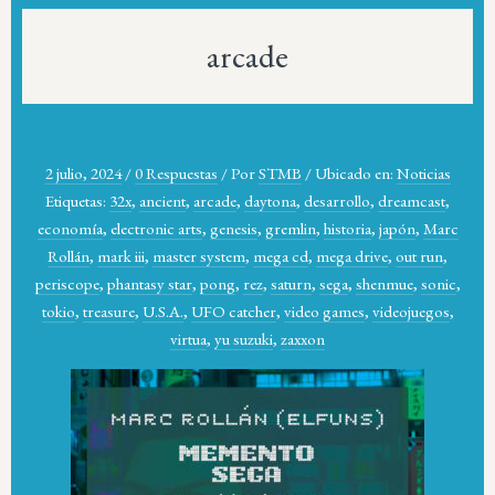
arcade
2 julio, 2024
/
0 Respuestas
/
Por
STMB
/
Ubicado en:
Noticias
Etiquetas:
32x
,
ancient
,
arcade
,
daytona
,
desarrollo
,
dreamcast
,
economía
,
electronic arts
,
genesis
,
gremlin
,
historia
,
japón
,
Marc
Rollán
,
mark iii
,
master system
,
mega cd
,
mega drive
,
out run
,
periscope
,
phantasy star
,
pong
,
rez
,
saturn
,
sega
,
shenmue
,
sonic
,
tokio
,
treasure
,
U.S.A.
,
UFO catcher
,
video games
,
videojuegos
,
virtua
,
yu suzuki
,
zaxxon