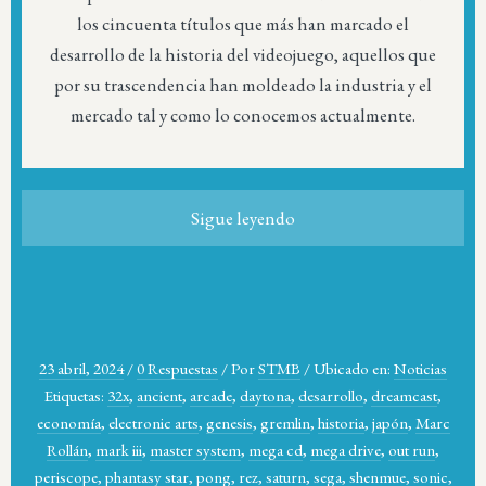
los cincuenta títulos que más han marcado el
desarrollo de la historia del videojuego, aquellos que
por su trascendencia han moldeado la industria y el
mercado tal y como lo conocemos actualmente.
Sigue leyendo
23 abril, 2024
/
0 Respuestas
/
Por
STMB
/
Ubicado en:
Noticias
Etiquetas:
32x
,
ancient
,
arcade
,
daytona
,
desarrollo
,
dreamcast
,
economía
,
electronic arts
,
genesis
,
gremlin
,
historia
,
japón
,
Marc
Rollán
,
mark iii
,
master system
,
mega cd
,
mega drive
,
out run
,
periscope
,
phantasy star
,
pong
,
rez
,
saturn
,
sega
,
shenmue
,
sonic
,