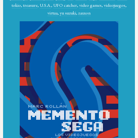
tokio
,
treasure
,
U.S.A.
,
UFO catcher
,
video games
,
videojuegos
,
virtua
,
yu suzuki
,
zaxxon