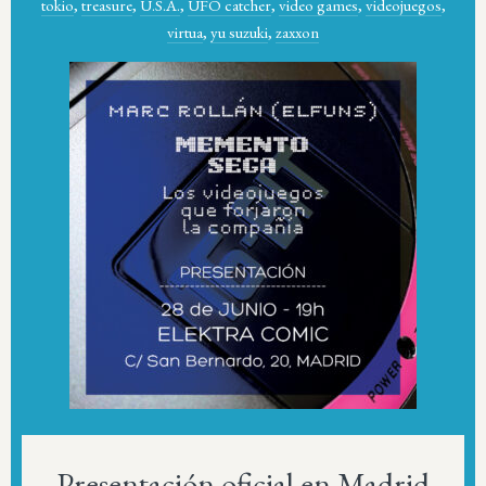
tokio
,
treasure
,
U.S.A.
,
UFO catcher
,
video games
,
videojuegos
,
virtua
,
yu suzuki
,
zaxxon
Presentación oficial en Madrid