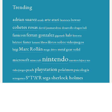
Trending
adrian suarez
atari
arte
bowser
arcade
biociencia
cohetes rosas
david jaumandreu
desarrollo
dragon ball
ferran gonzalez
famicom
halo
historia
gigamesh
héctor fuster
libros sobre videojuegos
libros
konami
Marc Rollán
metal gear solid
luigi
mega drive
nintendo
microsoft
minecraft
nuestros hijos y sus
playstation
pokémon
psicología
peach
videojuegos
sherlock holmes
S*T*A*R
sega
retrogames
star-t magazine books
sony
supernintendo
super control
video games
videojuegos
xbox
videogames
wario