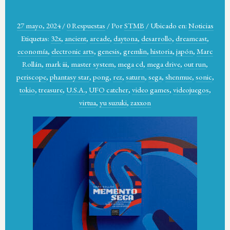
27 mayo, 2024
/
0 Respuestas
/
Por
STMB
/
Ubicado en:
Noticias
Etiquetas:
32x
,
ancient
,
arcade
,
daytona
,
desarrollo
,
dreamcast
,
economía
,
electronic arts
,
genesis
,
gremlin
,
historia
,
japón
,
Marc
Rollán
,
mark iii
,
master system
,
mega cd
,
mega drive
,
out run
,
periscope
,
phantasy star
,
pong
,
rez
,
saturn
,
sega
,
shenmue
,
sonic
,
tokio
,
treasure
,
U.S.A.
,
UFO catcher
,
video games
,
videojuegos
,
virtua
,
yu suzuki
,
zaxxon