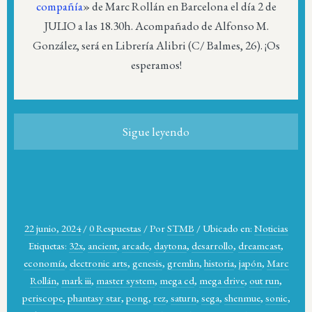
compañía
» de Marc Rollán en Barcelona el día 2 de
JULIO a las 18.30h. Acompañado de Alfonso M.
González, será en Librería Alibri (C/ Balmes, 26). ¡Os
esperamos!
Sigue leyendo
22 junio, 2024
/
0 Respuestas
/
Por
STMB
/
Ubicado en:
Noticias
Etiquetas:
32x
,
ancient
,
arcade
,
daytona
,
desarrollo
,
dreamcast
,
economía
,
electronic arts
,
genesis
,
gremlin
,
historia
,
japón
,
Marc
Rollán
,
mark iii
,
master system
,
mega cd
,
mega drive
,
out run
,
periscope
,
phantasy star
,
pong
,
rez
,
saturn
,
sega
,
shenmue
,
sonic
,