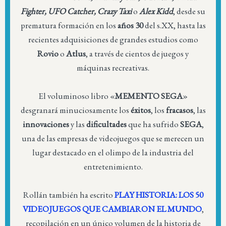
Fighter, UFO Catcher, Crazy Taxi
o
Alex Kidd
, desde su
prematura formación en los
años 30
del s.XX, hasta las
recientes adquisiciones de grandes estudios como
Rovio
o
Atlus
, a través de cientos de juegos y
máquinas recreativas.
El voluminoso libro «
MEMENTO SEGA
»
desgranará minuciosamente los
éxitos
, los
fracasos
, las
innovaciones
y las
dificultades
que ha sufrido
SEGA
,
una de las empresas de videojuegos que se merecen un
lugar destacado en el olimpo de la industria del
entretenimiento.
Rollán también ha escrito
PLAY HISTORIA: LOS 50
VIDEOJUEGOS QUE CAMBIARON EL MUNDO
,
recopilación en un único volumen de la historia de