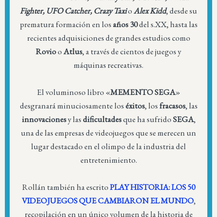
Fighter, UFO Catcher, Crazy Taxi
o
Alex Kidd
, desde su
prematura formación en los
años 30
del s.XX, hasta las
recientes adquisiciones de grandes estudios como
Rovio
o
Atlus
, a través de cientos de juegos y
máquinas recreativas.
El voluminoso libro «
MEMENTO SEGA
»
desgranará minuciosamente los
éxitos
, los
fracasos
, las
innovaciones
y las
dificultades
que ha sufrido
SEGA
,
una de las empresas de videojuegos que se merecen un
lugar destacado en el olimpo de la industria del
entretenimiento.
Rollán también ha escrito
PLAY HISTORIA: LOS 50
VIDEOJUEGOS QUE CAMBIARON EL MUNDO
,
recopilación en un único volumen de la historia de