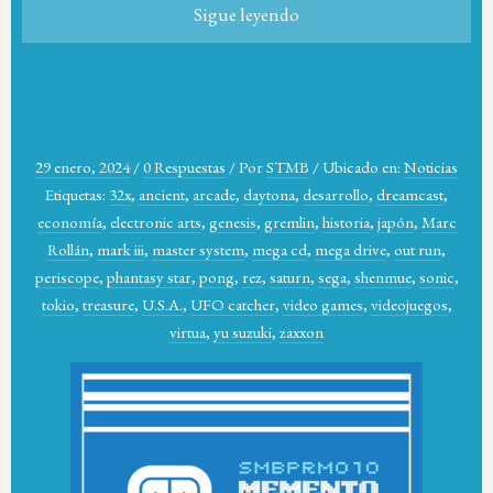
Sigue leyendo
29 enero, 2024
/
0 Respuestas
/
Por
STMB
/
Ubicado en:
Noticias
Etiquetas:
32x
,
ancient
,
arcade
,
daytona
,
desarrollo
,
dreamcast
,
economía
,
electronic arts
,
genesis
,
gremlin
,
historia
,
japón
,
Marc
Rollán
,
mark iii
,
master system
,
mega cd
,
mega drive
,
out run
,
periscope
,
phantasy star
,
pong
,
rez
,
saturn
,
sega
,
shenmue
,
sonic
,
tokio
,
treasure
,
U.S.A.
,
UFO catcher
,
video games
,
videojuegos
,
virtua
,
yu suzuki
,
zaxxon