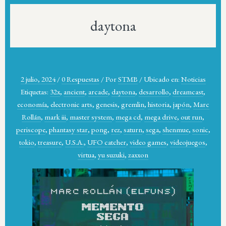
daytona
2 julio, 2024
/
0 Respuestas
/
Por
STMB
/
Ubicado en:
Noticias
Etiquetas:
32x
,
ancient
,
arcade
,
daytona
,
desarrollo
,
dreamcast
,
economía
,
electronic arts
,
genesis
,
gremlin
,
historia
,
japón
,
Marc
Rollán
,
mark iii
,
master system
,
mega cd
,
mega drive
,
out run
,
periscope
,
phantasy star
,
pong
,
rez
,
saturn
,
sega
,
shenmue
,
sonic
,
tokio
,
treasure
,
U.S.A.
,
UFO catcher
,
video games
,
videojuegos
,
virtua
,
yu suzuki
,
zaxxon