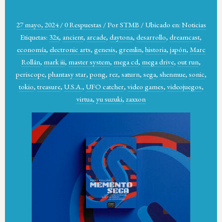
27 mayo, 2024
/
0 Respuestas
/
Por
STMB
/
Ubicado en:
Noticias
Etiquetas:
32x
,
ancient
,
arcade
,
daytona
,
desarrollo
,
dreamcast
,
economía
,
electronic arts
,
genesis
,
gremlin
,
historia
,
japón
,
Marc
Rollán
,
mark iii
,
master system
,
mega cd
,
mega drive
,
out run
,
periscope
,
phantasy star
,
pong
,
rez
,
saturn
,
sega
,
shenmue
,
sonic
,
tokio
,
treasure
,
U.S.A.
,
UFO catcher
,
video games
,
videojuegos
,
virtua
,
yu suzuki
,
zaxxon