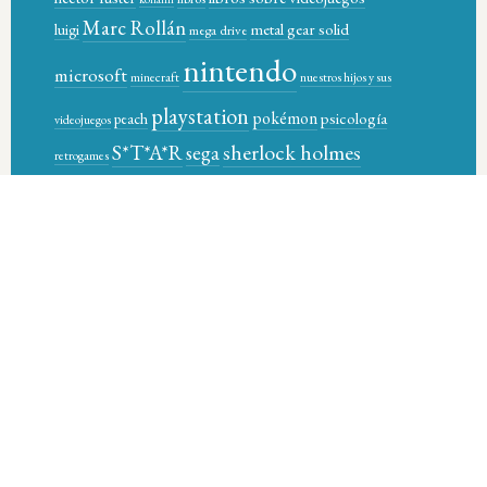
Marc Rollán
metal gear solid
luigi
mega drive
nintendo
microsoft
minecraft
nuestros hijos y sus
playstation
pokémon
psicología
peach
videojuegos
sherlock holmes
S*T*A*R
sega
retrogames
star-t magazine books
sony
supernintendo
super control
video games
videojuegos
xbox
videogames
wario
Óscar García Pañella
© 2026 STAR-T MAGAZINE BOOKS