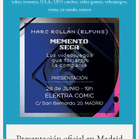
tokio
,
treasure
,
U.S.A.
,
UFO catcher
,
video games
,
videojuegos
,
virtua
,
yu suzuki
,
zaxxon
Presentación oficial en Madrid