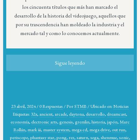
los cincuenta títulos que más han marcado el
desarrollo de la historia del videojuego, aquellos que
por su trascendencia han moldeado la industria y el
mercado tal y como lo conocemos actualmente.
Sigue leyendo
23 abril, 2024
/
0 Respuestas
/
Por
STMB
/
Ubicado en:
Noticias
Etiquetas:
32x
,
ancient
,
arcade
,
daytona
,
desarrollo
,
dreamcast
,
economía
,
electronic arts
,
genesis
,
gremlin
,
historia
,
japón
,
Marc
Rollán
,
mark iii
,
master system
,
mega cd
,
mega drive
,
out run
,
periscope
,
phantasy star
,
pong
,
rez
,
saturn
,
sega
,
shenmue
,
sonic
,