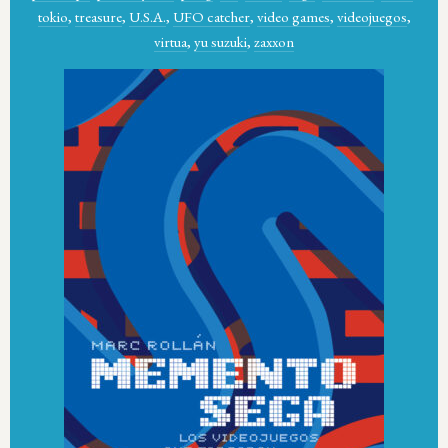
tokio
,
treasure
,
U.S.A.
,
UFO catcher
,
video games
,
videojuegos
,
virtua
,
yu suzuki
,
zaxxon