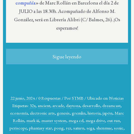
compañía
» de Marc Rollán en Barcelona el día 2 de
JULIO a las 18.30h. Acompañado de Alfonso M.
González, será en Librería Alibri (C/ Balmes, 26). ¡Os
esperamos!
Sigue leyendo
22 junio, 2024
/
0 Respuestas
/
Por
STMB
/
Ubicado en:
Noticias
Etiquetas:
32x
,
ancient
,
arcade
,
daytona
,
desarrollo
,
dreamcast
,
economía
,
electronic arts
,
genesis
,
gremlin
,
historia
,
japón
,
Marc
Rollán
,
mark iii
,
master system
,
mega cd
,
mega drive
,
out run
,
periscope
,
phantasy star
,
pong
,
rez
,
saturn
,
sega
,
shenmue
,
sonic
,