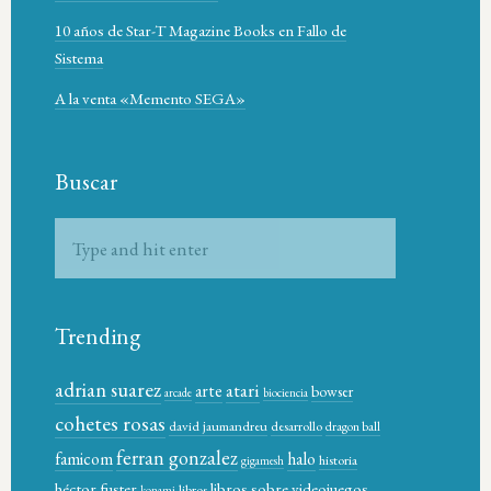
10 años de Star-T Magazine Books en Fallo de
Sistema
A la venta «Memento SEGA»
Buscar
Trending
adrian suarez
atari
arte
bowser
arcade
biociencia
cohetes rosas
david jaumandreu
desarrollo
dragon ball
ferran gonzalez
famicom
halo
historia
gigamesh
héctor fuster
libros sobre videojuegos
libros
konami