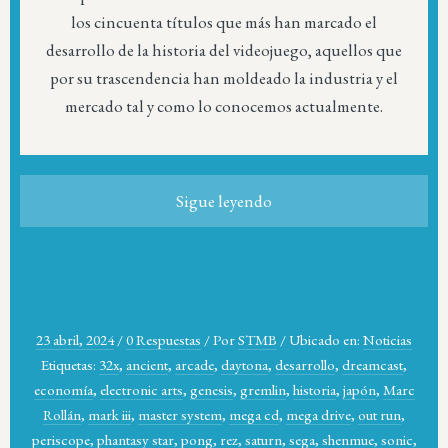
los cincuenta títulos que más han marcado el
desarrollo de la historia del videojuego, aquellos que
por su trascendencia han moldeado la industria y el
mercado tal y como lo conocemos actualmente.
Sigue leyendo
23 abril, 2024
/
0 Respuestas
/
Por
STMB
/
Ubicado en:
Noticias
Etiquetas:
32x
,
ancient
,
arcade
,
daytona
,
desarrollo
,
dreamcast
,
economía
,
electronic arts
,
genesis
,
gremlin
,
historia
,
japón
,
Marc
Rollán
,
mark iii
,
master system
,
mega cd
,
mega drive
,
out run
,
periscope
,
phantasy star
,
pong
,
rez
,
saturn
,
sega
,
shenmue
,
sonic
,