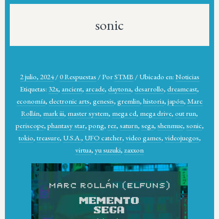
sonic
2 julio, 2024
/
0 Respuestas
/
Por
STMB
/
Ubicado en:
Noticias
Etiquetas:
32x
,
ancient
,
arcade
,
daytona
,
desarrollo
,
dreamcast
,
economía
,
electronic arts
,
genesis
,
gremlin
,
historia
,
japón
,
Marc
Rollán
,
mark iii
,
master system
,
mega cd
,
mega drive
,
out run
,
periscope
,
phantasy star
,
pong
,
rez
,
saturn
,
sega
,
shenmue
,
sonic
,
tokio
,
treasure
,
U.S.A.
,
UFO catcher
,
video games
,
videojuegos
,
virtua
,
yu suzuki
,
zaxxon