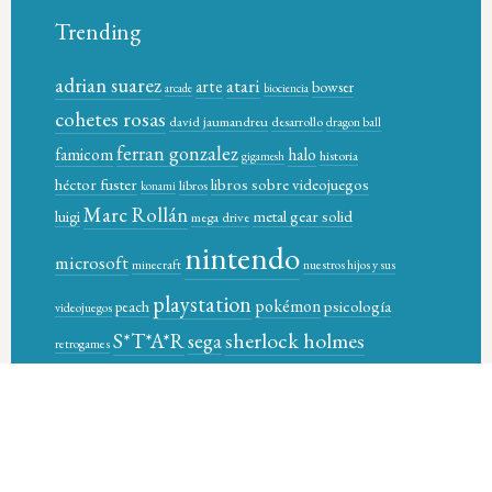
Trending
adrian suarez
atari
arte
bowser
arcade
biociencia
cohetes rosas
david jaumandreu
desarrollo
dragon ball
ferran gonzalez
famicom
halo
historia
gigamesh
héctor fuster
libros sobre videojuegos
libros
konami
Marc Rollán
metal gear solid
luigi
mega drive
nintendo
microsoft
minecraft
nuestros hijos y sus
playstation
pokémon
psicología
peach
videojuegos
sherlock holmes
S*T*A*R
sega
retrogames
star-t magazine books
sony
supernintendo
super control
video games
videojuegos
xbox
videogames
wario