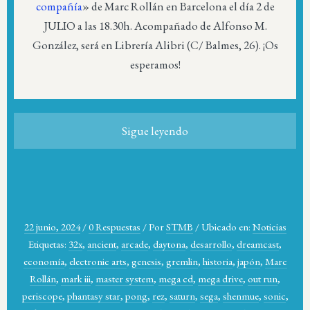
compañía
» de Marc Rollán en Barcelona el día 2 de
JULIO a las 18.30h. Acompañado de Alfonso M.
González, será en Librería Alibri (C/ Balmes, 26). ¡Os
esperamos!
Sigue leyendo
22 junio, 2024
/
0 Respuestas
/
Por
STMB
/
Ubicado en:
Noticias
Etiquetas:
32x
,
ancient
,
arcade
,
daytona
,
desarrollo
,
dreamcast
,
economía
,
electronic arts
,
genesis
,
gremlin
,
historia
,
japón
,
Marc
Rollán
,
mark iii
,
master system
,
mega cd
,
mega drive
,
out run
,
periscope
,
phantasy star
,
pong
,
rez
,
saturn
,
sega
,
shenmue
,
sonic
,