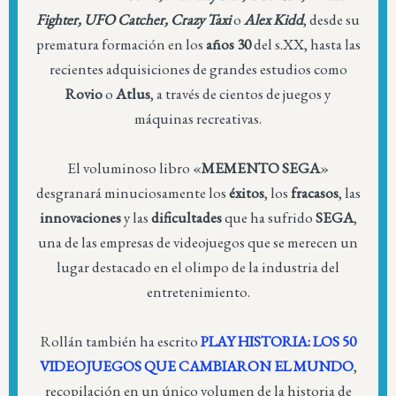
Fighter, UFO Catcher, Crazy Taxi
o
Alex Kidd
, desde su
prematura formación en los
años 30
del s.XX, hasta las
recientes adquisiciones de grandes estudios como
Rovio
o
Atlus
, a través de cientos de juegos y
máquinas recreativas.
El voluminoso libro «
MEMENTO SEGA
»
desgranará minuciosamente los
éxitos
, los
fracasos
, las
innovaciones
y las
dificultades
que ha sufrido
SEGA
,
una de las empresas de videojuegos que se merecen un
lugar destacado en el olimpo de la industria del
entretenimiento.
Rollán también ha escrito
PLAY HISTORIA: LOS 50
VIDEOJUEGOS QUE CAMBIARON EL MUNDO
,
recopilación en un único volumen de la historia de