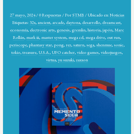
27 mayo, 2024
/
0 Respuestas
/
Por
STMB
/
Ubicado en:
Noticias
Etiquetas:
32x
,
ancient
,
arcade
,
daytona
,
desarrollo
,
dreamcast
,
economía
,
electronic arts
,
genesis
,
gremlin
,
historia
,
japón
,
Marc
Rollán
,
mark iii
,
master system
,
mega cd
,
mega drive
,
out run
,
periscope
,
phantasy star
,
pong
,
rez
,
saturn
,
sega
,
shenmue
,
sonic
,
tokio
,
treasure
,
U.S.A.
,
UFO catcher
,
video games
,
videojuegos
,
virtua
,
yu suzuki
,
zaxxon