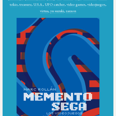
tokio
,
treasure
,
U.S.A.
,
UFO catcher
,
video games
,
videojuegos
,
virtua
,
yu suzuki
,
zaxxon