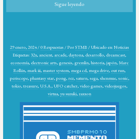
Sigue leyendo
29 enero, 2024
/
0 Respuestas
/
Por
STMB
/
Ubicado en:
Noticias
Etiquetas:
32x
,
ancient
,
arcade
,
daytona
,
desarrollo
,
dreamcast
,
economía
,
electronic arts
,
genesis
,
gremlin
,
historia
,
japón
,
Marc
Rollán
,
mark iii
,
master system
,
mega cd
,
mega drive
,
out run
,
periscope
,
phantasy star
,
pong
,
rez
,
saturn
,
sega
,
shenmue
,
sonic
,
tokio
,
treasure
,
U.S.A.
,
UFO catcher
,
video games
,
videojuegos
,
virtua
,
yu suzuki
,
zaxxon