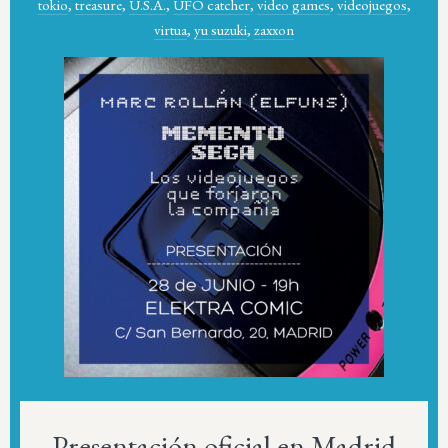
tokio
,
treasure
,
U.S.A.
,
UFO catcher
,
video games
,
videojuegos
,
virtua
,
yu suzuki
,
zaxxon
Presentación oficial en Madrid