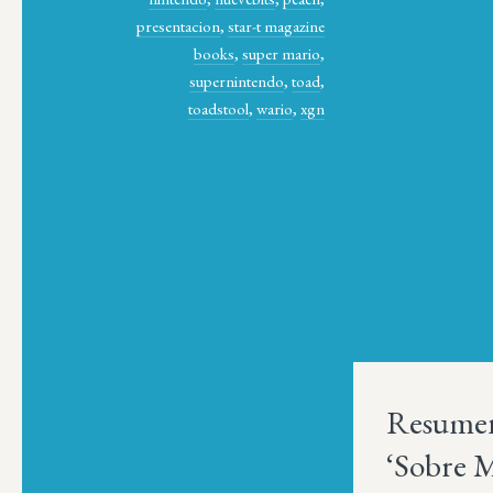
presentacion
,
star-t magazine
books
,
super mario
,
supernintendo
,
toad
,
toadstool
,
wario
,
xgn
Resumen
‘Sobre M