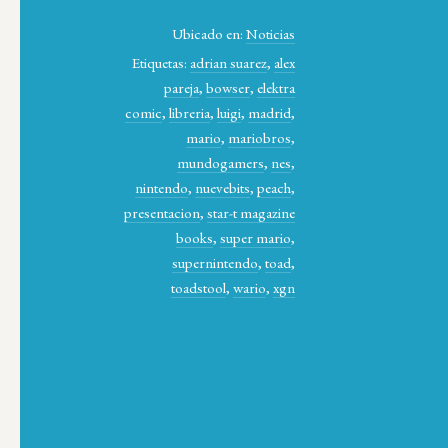
Ubicado en:
Noticias
Etiquetas:
adrian suarez
,
alex
pareja
,
bowser
,
elektra
comic
,
libreria
,
luigi
,
madrid
,
mario
,
mariobros
,
mundogamers
,
nes
,
nintendo
,
nuevebits
,
peach
,
presentacion
,
star-t magazine
books
,
super mario
,
supernintendo
,
toad
,
toadstool
,
wario
,
xgn