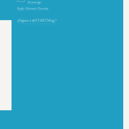
56 years ago
Reply
/
Retweet
/
Favorite
¿Sigues a @STARTMag ?
e