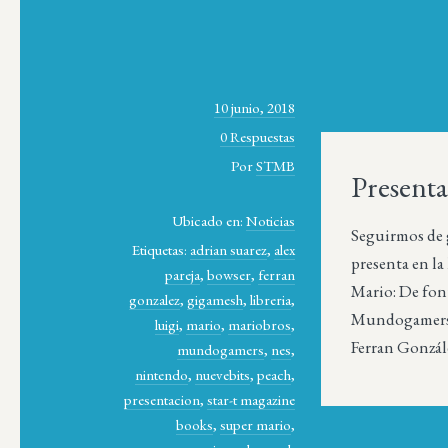
10 junio, 2018
0 Respuestas
Por
STMB
Present
Ubicado en:
Noticias
Seguirmos de g
Etiquetas:
adrian suarez
,
alex
presenta en la
pareja
,
bowser
,
ferran
Mario: De fon
gonzalez
,
gigamesh
,
libreria
,
Mundogamer
luigi
,
mario
,
mariobros
,
Ferran Gonzále
mundogamers
,
nes
,
nintendo
,
nuevebits
,
peach
,
presentacion
,
star-t magazine
books
,
super mario
,