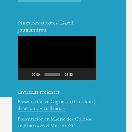
Nuestros autores: David
Jaumandreu
Reproductor
de
vídeo
00:00
15:33
Entradas recientes
Presentación en Gigamesh (Barcelona)
de «Colosos en llamas»
Presentación en Madrid de «Colosos
en llamas» en el Museo OXO.