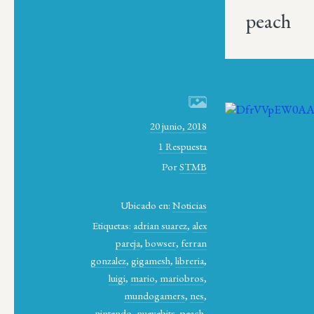
peach
20 junio, 2018
1 Respuesta
Por
STMB
Ubicado en:
Noticias
Etiquetas:
adrian suarez
,
alex
pareja
,
bowser
,
ferran
gonzalez
,
gigamesh
,
libreria
,
luigi
,
mario
,
mariobros
,
mundogamers
,
nes
,
nintendo
,
nuevebits
,
peach
,