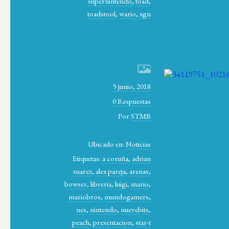
supernintendo
,
toad
,
toadstool
,
wario
,
xgn
5 junio, 2018
0 Respuestas
Por
STMB
Ubicado en:
Noticias
Etiquetas:
a coruña
,
adrian
suarez
,
alex pareja
,
arenas
,
bowser
,
libreria
,
luigi
,
mario
,
mariobros
,
mundogamers
,
nes
,
nintendo
,
nuevebits
,
peach
,
presentacion
,
star-t