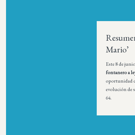
Resumen
Mario’
Este 8 de juni
fontanero a le
oportunidad de
evolución de 
64.