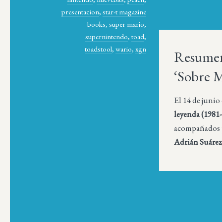
presentacion
,
star-t magazine
books
,
super mario
,
supernintendo
,
toad
,
toadstool
,
wario
,
xgn
Resumen
‘Sobre M
El 14 de junio
leyenda (1981
acompañados po
Adrián Suárez