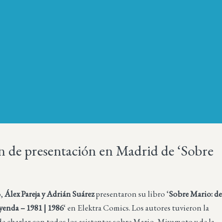
 de presentación en Madrid de ‘Sobre
o,
Álex Pareja y Adrián Suárez
presentaron su libro ‘
Sobre Mario: d
yenda – 1981 | 1986
‘ en Elektra Comics. Los autores tuvieron la
 charlar con todos los asistentes sobre Mario, Miyamoto y de la