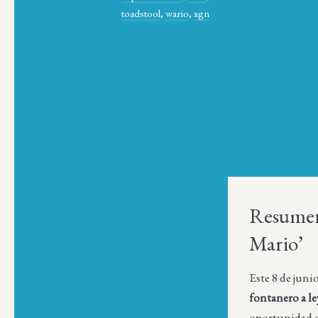
toadstool
,
wario
,
xgn
Resumen
Mario’
Este 8 de juni
fontanero a le
oportunidad de