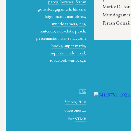
pareja
,
bowser
,
ferran
Mario: De fon
gonzalez
,
gigamesh
,
libreria
,
Mundogamer
luigi
,
mario
,
mariobros
,
Ferran Gonzále
mundogamers
,
nes
,
nintendo
,
nuevebits
,
peach
,
presentacion
,
star-t magazine
books
,
super mario
,
supernintendo
,
toad
,
toadstool
,
wario
,
xgn
5 junio, 2018
0 Respuestas
Por
STMB