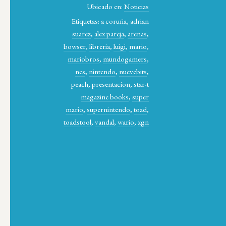
Ubicado en:
Noticias
Etiquetas:
a coruña
,
adrian
suarez
,
alex pareja
,
arenas
,
bowser
,
libreria
,
luigi
,
mario
,
mariobros
,
mundogamers
,
nes
,
nintendo
,
nuevebits
,
peach
,
presentacion
,
star-t
magazine books
,
super
mario
,
supernintendo
,
toad
,
toadstool
,
vandal
,
wario
,
xgn