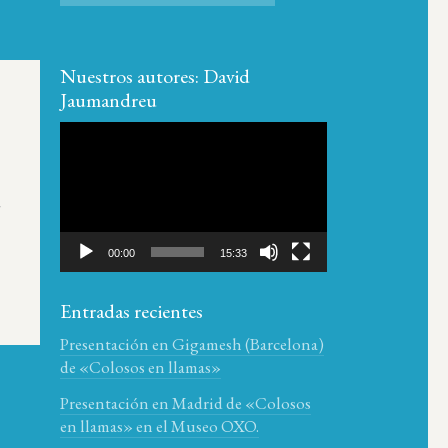
Nuestros autores: David
Jaumandreu
Reproductor
de
vídeo
a
00:00
15:33
Entradas recientes
Presentación en Gigamesh (Barcelona)
de «Colosos en llamas»
Presentación en Madrid de «Colosos
en llamas» en el Museo OXO.