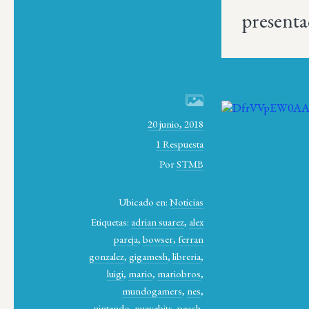
presenta
20 junio, 2018
1 Respuesta
Por
STMB
Ubicado en:
Noticias
Etiquetas:
adrian suarez
,
alex
pareja
,
bowser
,
ferran
gonzalez
,
gigamesh
,
libreria
,
luigi
,
mario
,
mariobros
,
mundogamers
,
nes
,
nintendo
,
nuevebits
,
peach
,