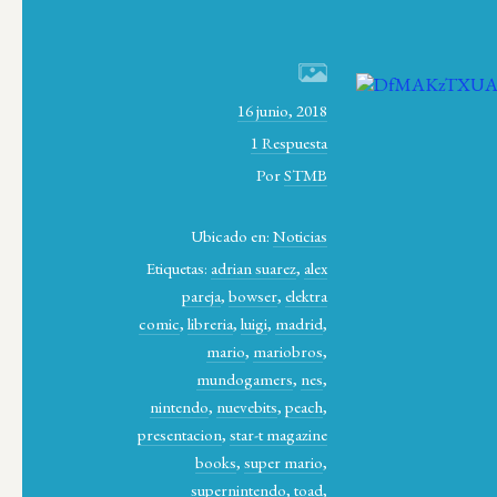
16 junio, 2018
1 Respuesta
Por
STMB
Ubicado en:
Noticias
Etiquetas:
adrian suarez
,
alex
pareja
,
bowser
,
elektra
comic
,
libreria
,
luigi
,
madrid
,
mario
,
mariobros
,
mundogamers
,
nes
,
nintendo
,
nuevebits
,
peach
,
presentacion
,
star-t magazine
books
,
super mario
,
supernintendo
,
toad
,