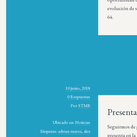
evolución de 
64.
10 junio, 2018
0 Respuestas
Por
STMB
Present
Ubicado en:
Noticias
Seguirmos de g
Etiquetas:
adrian suarez
,
alex
presenta en la