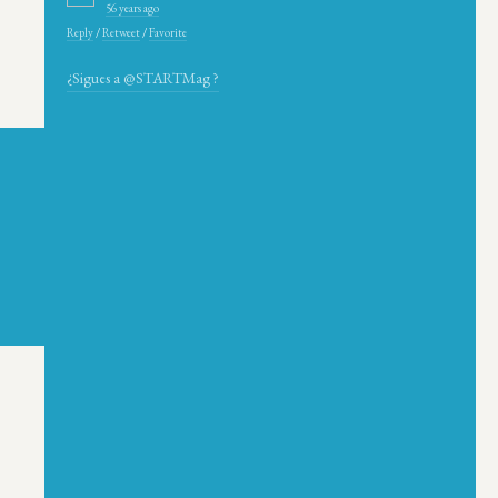
56 years ago
Reply
/
Retweet
/
Favorite
¿Sigues a @STARTMag ?