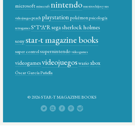
nintendo
microsoft
minecraft
nuestros hijos y sus
playstation
pokémon
psicología
peach
videojuegos
sherlock holmes
S*T*A*R
sega
retrogames
star-t magazine books
sony
supernintendo
super control
video games
videojuegos
xbox
videogames
wario
Óscar García Pañella
© 2026 STAR-T MAGAZINE BOOKS