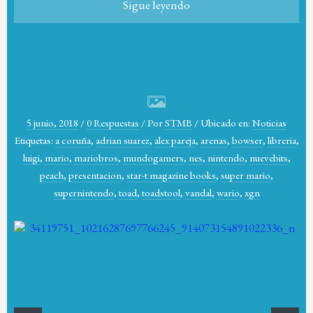
Sigue leyendo
5 junio, 2018
/
0 Respuestas
/
Por
STMB
/
Ubicado en:
Noticias
Etiquetas:
a coruña
,
adrian suarez
,
alex pareja
,
arenas
,
bowser
,
libreria
,
luigi
,
mario
,
mariobros
,
mundogamers
,
nes
,
nintendo
,
nuevebits
,
peach
,
presentacion
,
star-t magazine books
,
super mario
,
supernintendo
,
toad
,
toadstool
,
vandal
,
wario
,
xgn