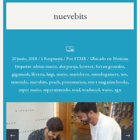
nuevebits
20 junio, 2018
/
1 Respuesta
/
Por
STMB
/
Ubicado en:
Noticias
Etiquetas:
adrian suarez
,
alex pareja
,
bowser
,
ferran gonzalez
,
gigamesh
,
libreria
,
luigi
,
mario
,
mariobros
,
mundogamers
,
nes
,
nintendo
,
nuevebits
,
peach
,
presentacion
,
star-t magazine books
,
super mario
,
supernintendo
,
toad
,
toadstool
,
wario
,
xgn
←
→