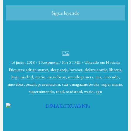
Sigue leyendo
16 junio, 2018
/
1 Respuesta
/
Por
STMB
/
Ubicado en:
Noticias
Etiquetas:
adrian suarez
,
alex pareja
,
bowser
,
elektra comic
,
libreria
,
luigi
,
madrid
,
mario
,
mariobros
,
mundogamers
,
nes
,
nintendo
,
nuevebits
,
peach
,
presentacion
,
star-t magazine books
,
super mario
,
supernintendo
,
toad
,
toadstool
,
wario
,
xgn