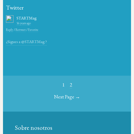
Twitter
STARTMag
56 years ago
Reply
/
Retweet
/
Favorite
¿Sigues a @STARTMag ?
1
2
Next Page →
Sobre nosotros