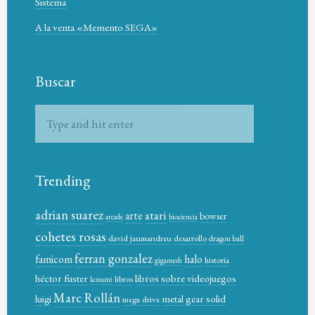
Sistema
A la venta «Memento SEGA»
Buscar
Trending
adrian suarez
atari
arte
bowser
arcade
biociencia
cohetes rosas
david jaumandreu
desarrollo
dragon ball
ferran gonzalez
famicom
halo
historia
gigamesh
héctor fuster
libros sobre videojuegos
libros
konami
Marc Rollán
metal gear solid
luigi
mega drive