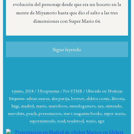
evolución del personaje desde que era un boceto en la
mente de Miyamoto hasta que dio el salto a las tres
dimensiones con Super Mario 64.
Sigue leyendo
4 junio, 2018
/
3 Respuestas
/
Por
STMB
/
Ubicado en:
Noticias
Etiquetas:
adrian suarez
,
alex pareja
,
bowser
,
elektra comic
,
libreria
,
luigi
,
madrid
,
mario
,
mariobros
,
mundogamers
,
nes
,
nintendo
,
nuevebits
,
peach
,
presentacion
,
star-t magazine books
,
super mario
,
supernintendo
,
toad
,
toadstool
,
wario
,
xgn