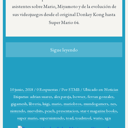
asistentes sobre Mario, Miyamoto y de la evolución de
sus videojuegos desde el original Donkey Kong hasta
Super Mario 64.
Sigue leyendo
10 junio, 2018
/
0 Respuestas
/
Por
STMB
/
Ubicado en:
Noticias
Etiquetas:
adrian suarez
,
alex pareja
,
bowser
,
ferran gonzalez
,
gigamesh
,
libreria
,
luigi
,
mario
,
mariobros
,
mundogamers
,
nes
,
nintendo
,
nuevebits
,
peach
,
presentacion
,
star-t magazine books
,
super mario
,
supernintendo
,
toad
,
toadstool
,
wario
,
xgn