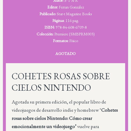
Autor:
S*T*A*R
Editor:
Ferran González
Publicado:
Star-t Magazine Books
Páginas
: 116 pag.
ISBN:
978-84-608-6709-8
Colección:
Premiere (SMBPRM003)
Formatos:
Físico
AGOTADO
COHETES ROSAS SOBRE
CIELOS NINTENDO
Agotada su primera edición, el popular libro de
videojuegos de desarrollo indie y homebrew ‘
Cohetes
rosas sobre cielos Nintendo: Cómo crear
emocionalmente un videojuego’
vuelve para