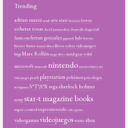
Trending
adrian suarez
atari
arte
bowser
arcade
biociencia
cohetes rosas
david jaumandreu
desarrollo
dragon ball
ferran gonzalez
famicom
halo
historia
gigamesh
héctor fuster
libros sobre videojuegos
libros
konami
Marc Rollán
metal gear solid
luigi
mega drive
nintendo
microsoft
minecraft
nuestros hijos y sus
playstation
pokémon
psicología
peach
videojuegos
sherlock holmes
S*T*A*R
sega
retrogames
star-t magazine books
sony
supernintendo
super control
video games
videojuegos
xbox
videogames
wario