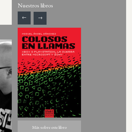
Nuestros libros
←
→
Más sobre este libro
Más sobre este libro
ro