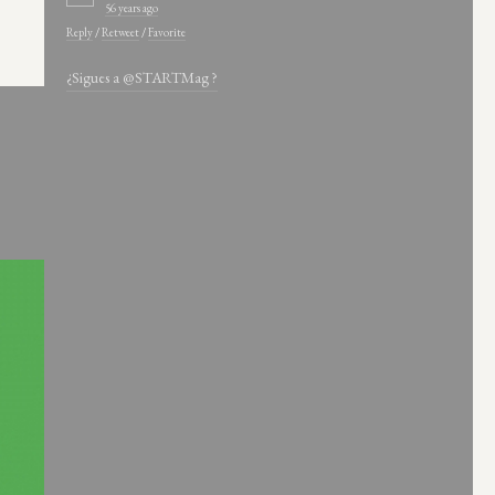
56 years ago
Reply
/
Retweet
/
Favorite
¿Sigues a @STARTMag ?