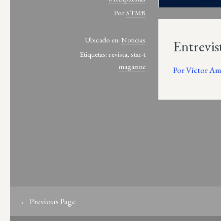
Por
STMB
Ubicado en:
Noticias
Entrevis
Etiquetas:
revista
,
star-t
magazine
Por Víctor Am
← Previous Page