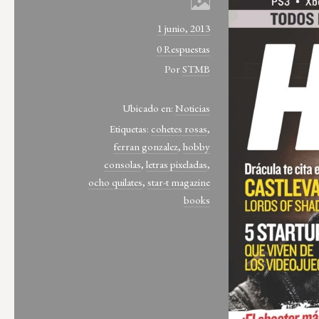
1 junio, 2013
0 Respuestas
Por
STMB
Ubicado en:
Noticias
Etiquetas:
cohetes rosas
,
ferran gonzalez
,
hobby
consolas
,
letras pixeladas
,
ocho quilates
,
star-t magazine
books