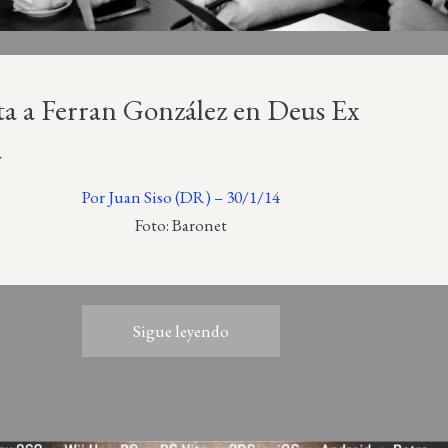
ta a Ferran González en Deus Ex
a
Por Juan Siso (DR) – 30/1/14
Foto: Baronet
Sigue leyendo