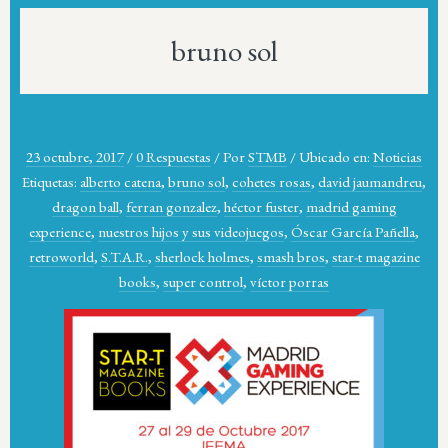
bruno sol
23 octubre, 2017
/
0 Respuestas
/
Por
STMB
/
Ubicado en:
Noticias
Etiquetas:
alberto catena
,
bruno sol
,
cohetes rosas
,
david jaumandreu
,
dragon ball
,
ferran gonzalez
,
héctor fuster
,
madrid gaming
experience
,
nuestros hijos y sus videojuegos
,
Óscar García Pañella
,
retroworld
,
S.T.A.R.
,
sherlock holmes
,
smash bros
,
star-t magazine
books
,
super control
,
víctor porras