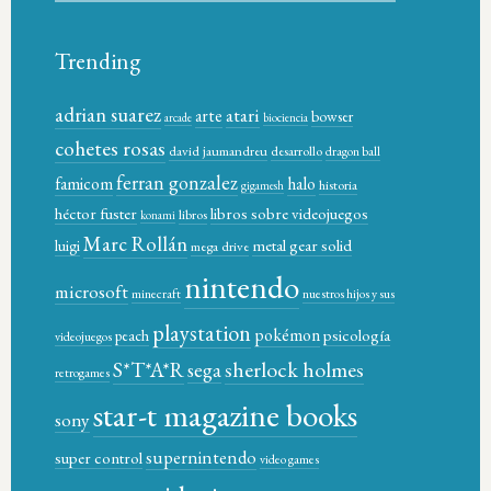
Trending
adrian suarez
atari
arte
bowser
arcade
biociencia
cohetes rosas
david jaumandreu
desarrollo
dragon ball
ferran gonzalez
famicom
halo
historia
gigamesh
héctor fuster
libros sobre videojuegos
libros
konami
Marc Rollán
metal gear solid
luigi
mega drive
nintendo
microsoft
minecraft
nuestros hijos y sus
playstation
pokémon
psicología
peach
videojuegos
sherlock holmes
S*T*A*R
sega
retrogames
star-t magazine books
sony
supernintendo
super control
video games