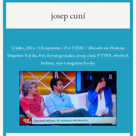
josep cuní
12 julio, 2014
/
0 Respuestas
/
Por
STMB
/
Ubicado en:
Noticias
Etiquetas:
8 al dia
,
8 tv
,
ferran gonzalez
,
josep cuní
,
S*T*A*R
,
sherlock
holmes
,
star-t magazine books