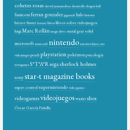
cohetes rosas
david jaumandreu
desarrollo
dragon ball
ferran gonzalez
famicom
halo
historia
gigamesh
héctor fuster
libros sobre videojuegos
libros
konami
Marc Rollán
metal gear solid
luigi
mega drive
nintendo
microsoft
minecraft
nuestros hijos y sus
playstation
pokémon
psicología
peach
videojuegos
sherlock holmes
S*T*A*R
sega
retrogames
star-t magazine books
sony
supernintendo
super control
video games
videojuegos
xbox
videogames
wario
Óscar García Pañella