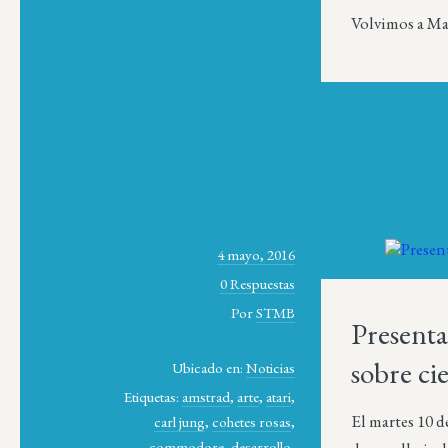
Volvimos a Mad
4 mayo, 2016
0 Respuestas
Por
STMB
Present
sobre ci
Ubicado en:
Noticias
Etiquetas:
amstrad
,
arte
,
atari
,
El martes 10 d
carl jung
,
cohetes rosas
,
commodore
,
desarrollo
,