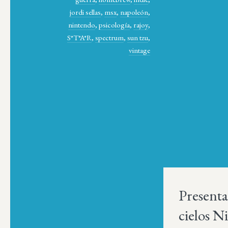
jordi sellas
,
msx
,
napoleón
,
nintendo
,
psicología
,
rajoy
,
S*T*A*R
,
spectrum
,
sun tzu
,
vintage
Presenta
cielos 