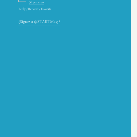
56 years ago
Reply
/
Retweet
/
Favorite
¿Sigues a @STARTMag ?