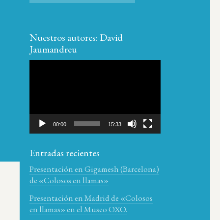
Nuestros autores: David
Jaumandreu
Reproductor
de
vídeo
00:00
15:33
Entradas recientes
Presentación en Gigamesh (Barcelona)
de «Colosos en llamas»
e
Presentación en Madrid de «Colosos
en llamas» en el Museo OXO.