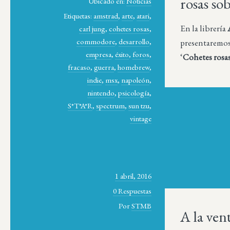
rosas so
Ubicado en:
Noticias
Etiquetas:
amstrad
,
arte
,
atari
,
En la librería
carl jung
,
cohetes rosas
,
commodore
,
desarrollo
,
presentaremos 
empresa
,
éxito
,
foros
,
‘
Cohetes rosa
fracaso
,
guerra
,
homebrew
,
indie
,
msx
,
napoleón
,
nintendo
,
psicología
,
S*T*A*R
,
spectrum
,
sun tzu
,
vintage
1 abril, 2016
0 Respuestas
Por
STMB
A la ven