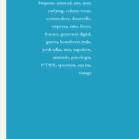
Etiquetas:
amstrad
,
arte
,
atari
,
carl jung
,
cohetes rosas
,
commodore
,
desarrollo
,
empresa
,
éxito
,
foros
,
fracaso
,
generació digital
,
guerra
,
homebrew
,
indie
,
jordi sellas
,
msx
,
napoleón
,
nintendo
,
psicología
,
S*T*A*R
,
spectrum
,
sun tzu
,
vintage