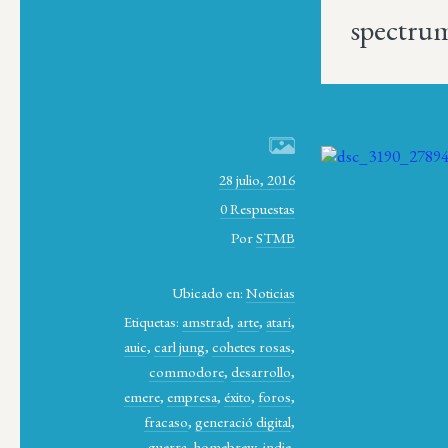
spectru
28 julio, 2016
0 Respuestas
Por
STMB
Ubicado en:
Noticias
Etiquetas:
amstrad
,
arte
,
atari
,
auic
,
carl jung
,
cohetes rosas
,
commodore
,
desarrollo
,
emere
,
empresa
,
éxito
,
foros
,
fracaso
,
generació digital
,
guerra
,
homebrew
,
indie
,