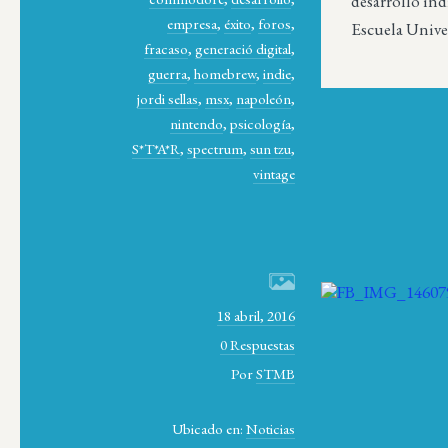
desarrollo in
empresa
,
éxito
,
foros
,
Escuela Unive
fracaso
,
generació digital
,
guerra
,
homebrew
,
indie
,
jordi sellas
,
msx
,
napoleón
,
nintendo
,
psicología
,
S*T*A*R
,
spectrum
,
sun tzu
,
vintage
18 abril, 2016
0 Respuestas
Por
STMB
Ubicado en:
Noticias