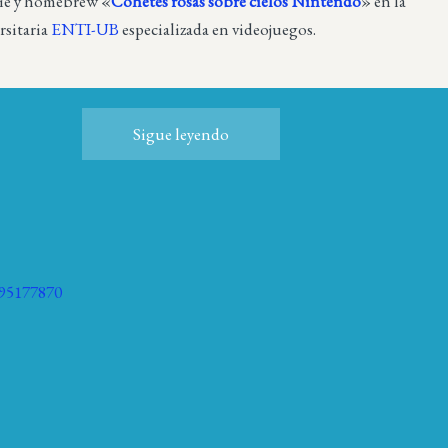
die y homebrew «
Cohetes rosas sobre cielos Nintendo
» en la
rsitaria
ENTI-UB
especializada en videojuegos.
Sigue leyendo