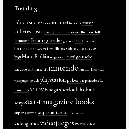
Trending
adrian suarez
atari
arte
bowser
arcade
biociencia
cohetes rosas
david jaumandreu
desarrollo
dragon ball
ferran gonzalez
famicom
halo
historia
gigamesh
héctor fuster
libros sobre videojuegos
libros
konami
Marc Rollán
metal gear solid
luigi
mega drive
nintendo
microsoft
minecraft
nuestros hijos y sus
playstation
pokémon
psicología
peach
videojuegos
sherlock holmes
S*T*A*R
sega
retrogames
star-t magazine books
sony
supernintendo
super control
video games
videojuegos
xbox
videogames
wario