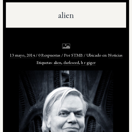
alien
13 mayo, 2014
/
0 Respuestas
/
Por
STMB
/
Ubicado en:
Noticias
Etiquetas:
alien
,
darkseed
,
h r giger