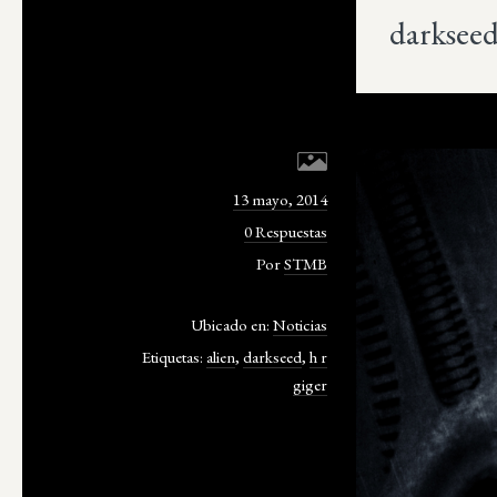
darksee
13 mayo, 2014
0 Respuestas
Por
STMB
Ubicado en:
Noticias
Etiquetas:
alien
,
darkseed
,
h r
giger