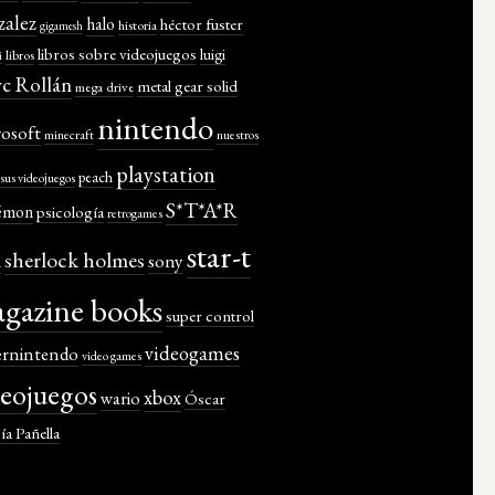
zalez
halo
héctor fuster
historia
gigamesh
libros sobre videojuegos
luigi
libros
i
c Rollán
metal gear solid
mega drive
nintendo
rosoft
minecraft
nuestros
playstation
peach
y sus videojuegos
S*T*A*R
émon
psicología
retrogames
star-t
sherlock holmes
a
sony
gazine books
super control
videogames
ernintendo
video games
deojuegos
xbox
wario
Óscar
ía Pañella