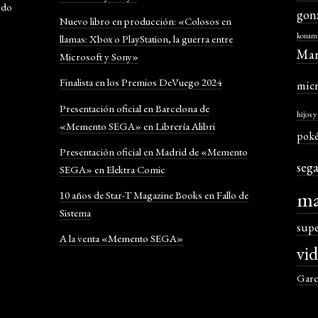
odo
gon
Nuevo libro en producción: «Colosos en
konam
llamas: Xbox o PlayStation, la guerra entre
Mar
Microsoft y Sony»
Finalista en los Premios DeVuego 2024
mic
Presentación oficial en Barcelona de
hijos 
«Memento SEGA» en Librería Alibri
pok
Presentación oficial en Madrid de «Memento
seg
SEGA» en Elektra Comic
ma
10 años de Star-T Magazine Books en Fallo de
Sistema
sup
A la venta «Memento SEGA»
vi
Garc