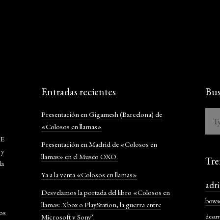
Entradas recientes
Bus
Presentación en Gigamesh (Barcelona) de
«Colosos en llamas»
RE
Presentación en Madrid de «Colosos en
 y
llamas» en el Museo OXO.
Tre
la
Ya a la venta «Colosos en llamas»
adr
Desvelamos la portada del libro «Colosos en
bows
llamas: Xbox o PlayStation, la guerra entre
los
Microsoft y Sony’.
desarr