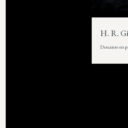
H. R. G
Descanse en pa