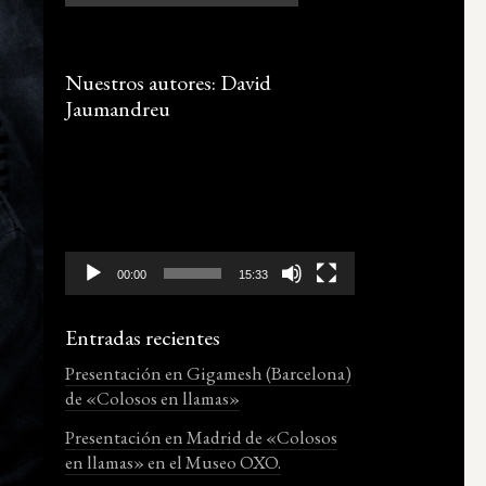
Nuestros autores: David
Jaumandreu
Reproductor
de
vídeo
00:00
15:33
Entradas recientes
Presentación en Gigamesh (Barcelona)
de «Colosos en llamas»
Presentación en Madrid de «Colosos
en llamas» en el Museo OXO.