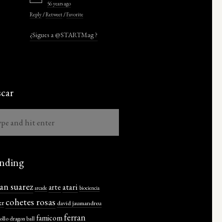
56 years ago
Reply
/
Retweet
/
Favorite
¿Sigues a @STARTMag ?
car
nding
ian suarez
atari
arte
arcade
biociencia
cohetes rosas
er
david jaumandreu
ferran
famicom
ollo
dragon ball