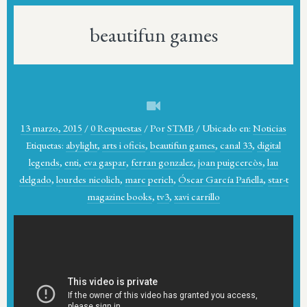
beautifun games
13 marzo, 2015
/
0 Respuestas
/
Por
STMB
/
Ubicado en:
Noticias
Etiquetas:
abylight
,
arts i oficis
,
beautifun games
,
canal 33
,
digital
legends
,
enti
,
eva gaspar
,
ferran gonzalez
,
joan puigcercòs
,
lau
delgado
,
lourdes nicolich
,
marc perich
,
Óscar García Pañella
,
star-t
magazine books
,
tv3
,
xavi carrillo