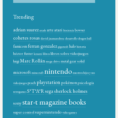
Trending
adrian suarez
atari
arte
bowser
arcade
biociencia
cohetes rosas
david jaumandreu
desarrollo
dragon ball
ferran gonzalez
famicom
halo
historia
gigamesh
héctor fuster
libros sobre videojuegos
libros
konami
Marc Rollán
metal gear solid
luigi
mega drive
nintendo
microsoft
minecraft
nuestros hijos y sus
playstation
pokémon
psicología
peach
videojuegos
sherlock holmes
S*T*A*R
sega
retrogames
star-t magazine books
sony
supernintendo
super control
video games