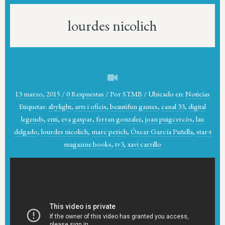
lourdes nicolich
13 marzo, 2015
/
0 Respuestas
/
Por
STMB
/
Ubicado en:
Noticias
Etiquetas:
abylight
,
arts i oficis
,
beautifun games
,
canal 33
,
digital
legends
,
enti
,
eva gaspar
,
ferran gonzalez
,
joan puigcercòs
,
lau
delgado
,
lourdes nicolich
,
marc perich
,
Óscar García Pañella
,
star-t
magazine books
,
tv3
,
xavi carrillo