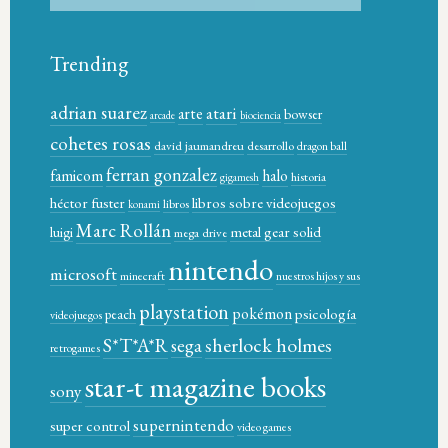
Trending
adrian suarez
atari
arte
bowser
arcade
biociencia
cohetes rosas
david jaumandreu
desarrollo
dragon ball
ferran gonzalez
famicom
halo
historia
gigamesh
héctor fuster
libros sobre videojuegos
libros
konami
Marc Rollán
metal gear solid
luigi
mega drive
nintendo
microsoft
minecraft
nuestros hijos y sus
playstation
pokémon
psicología
peach
videojuegos
sherlock holmes
S*T*A*R
sega
retrogames
star-t magazine books
sony
supernintendo
super control
video games