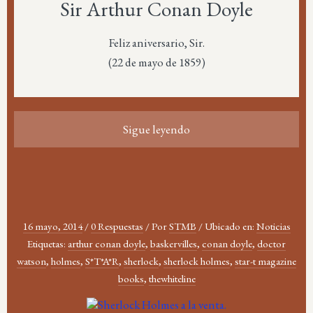
Sir Arthur Conan Doyle
Feliz aniversario, Sir.
(22 de mayo de 1859)
Sigue leyendo
16 mayo, 2014
/
0 Respuestas
/
Por
STMB
/
Ubicado en:
Noticias
Etiquetas:
arthur conan doyle
,
baskervilles
,
conan doyle
,
doctor
watson
,
holmes
,
S*T*A*R
,
sherlock
,
sherlock holmes
,
star-t magazine
books
,
thewhiteline