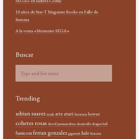
SEGA» en Elektra Comic
10 años de Star-T Magazine Books en Fallo de
Sistema
A la venta «Memento SEGA»
Buscar
Trending
adrian suarez
atari
arte
bowser
arcade
biociencia
cohetes rosas
david jaumandreu
desarrollo
dragon ball
ferran gonzalez
famicom
halo
historia
gigamesh