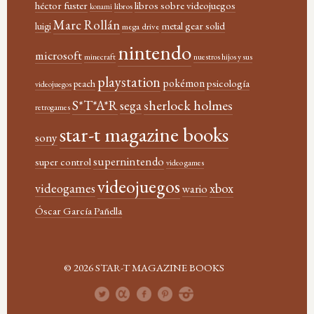
héctor fuster
libros sobre videojuegos
libros
konami
Marc Rollán
metal gear solid
luigi
mega drive
nintendo
microsoft
minecraft
nuestros hijos y sus
playstation
pokémon
psicología
peach
videojuegos
sherlock holmes
S*T*A*R
sega
retrogames
star-t magazine books
sony
supernintendo
super control
video games
videojuegos
xbox
videogames
wario
Óscar García Pañella
© 2026 STAR-T MAGAZINE BOOKS