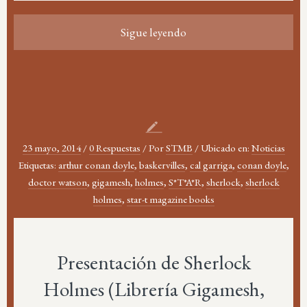
Sigue leyendo
23 mayo, 2014
/
0 Respuestas
/
Por
STMB
/
Ubicado en:
Noticias
Etiquetas:
arthur conan doyle
,
baskervilles
,
cal garriga
,
conan doyle
,
doctor watson
,
gigamesh
,
holmes
,
S*T*A*R
,
sherlock
,
sherlock
holmes
,
star-t magazine books
Presentación de Sherlock
Holmes (Librería Gigamesh,