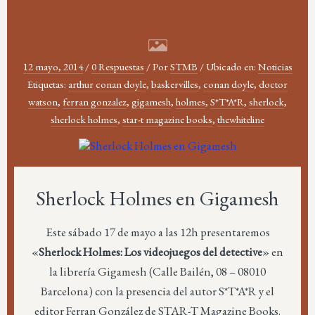
12 mayo, 2014
/
0 Respuestas
/
Por
STMB
/
Ubicado en:
Noticias
Etiquetas:
arthur conan doyle
,
baskervilles
,
conan doyle
,
doctor
watson
,
ferran gonzalez
,
gigamesh
,
holmes
,
S*T*A*R
,
sherlock
,
sherlock holmes
,
star-t magazine books
,
thewhiteline
Sherlock Holmes en Gigamesh
Este sábado 17 de mayo a las 12h presentaremos
«
Sherlock Holmes: Los videojuegos del detective
» en
la librería Gigamesh (Calle Bailén, 08 – 08010
Barcelona) con la presencia del autor S*T*A*R y el
editor Ferran González de STAR-T Magazine Books.