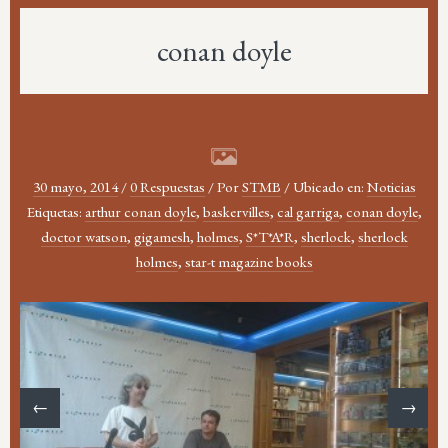
conan doyle
30 mayo, 2014
/
0 Respuestas
/
Por
STMB
/
Ubicado en:
Noticias
Etiquetas:
arthur conan doyle
,
baskervilles
,
cal garriga
,
conan doyle
,
doctor watson
,
gigamesh
,
holmes
,
S*T*A*R
,
sherlock
,
sherlock
holmes
,
star-t magazine books
←
→