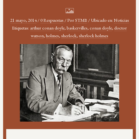
21 mayo, 2014
/
0 Respuestas
/
Por
STMB
/
Ubicado en:
Noticias
Etiquetas:
arthur conan doyle
,
baskervilles
,
conan doyle
,
doctor
watson
,
holmes
,
sherlock
,
sherlock holmes