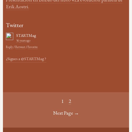
Erik Aostri.
Twitter
STARTMag
56 years ago
Reply
/
Retweet
/
Favorite
¿Sigues a @STARTMag ?
1
2
Next Page →