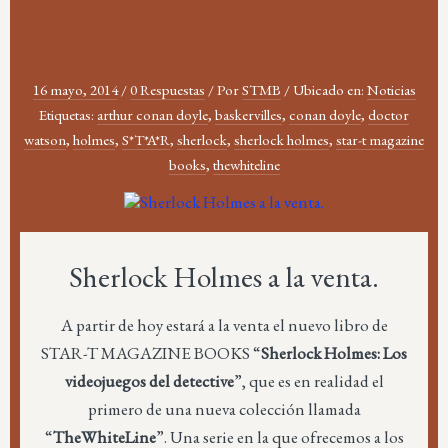
16 mayo, 2014
/
0 Respuestas
/
Por
STMB
/
Ubicado en:
Noticias
Etiquetas:
arthur conan doyle
,
baskervilles
,
conan doyle
,
doctor
watson
,
holmes
,
S*T*A*R
,
sherlock
,
sherlock holmes
,
star-t magazine
books
,
thewhiteline
Sherlock Holmes a la venta.
A partir de hoy estará a la venta el nuevo libro de
STAR-T MAGAZINE BOOKS “
Sherlock Holmes: Los
videojuegos del detective
”, que es en realidad el
primero de una nueva colección llamada
“
TheWhiteLine
”. Una serie en la que ofrecemos a los