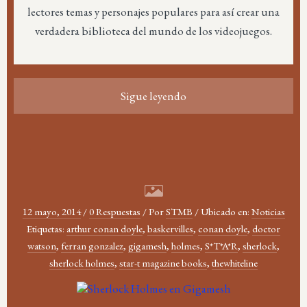
lectores temas y personajes populares para así crear una
verdadera biblioteca del mundo de los videojuegos.
Sigue leyendo
12 mayo, 2014
/
0 Respuestas
/
Por
STMB
/
Ubicado en:
Noticias
Etiquetas:
arthur conan doyle
,
baskervilles
,
conan doyle
,
doctor
watson
,
ferran gonzalez
,
gigamesh
,
holmes
,
S*T*A*R
,
sherlock
,
sherlock holmes
,
star-t magazine books
,
thewhiteline