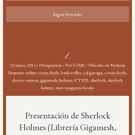
Sigue leyendo
23 mayo, 2014
/
0 Respuestas
/
Por
STMB
/
Ubicado en:
Noticias
Etiquetas:
arthur conan doyle
,
baskervilles
,
cal garriga
,
conan doyle
,
doctor watson
,
gigamesh
,
holmes
,
S*T*A*R
,
sherlock
,
sherlock
holmes
,
star-t magazine books
Presentación de Sherlock
Holmes (Librería Gigamesh,