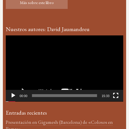
Más sobre este libro
Más sobre este libro
Nuestros autores: David Jaumandreu
Reproductor
de
vídeo
00:00
15:33
Entradas recientes
Presentación en Gigamesh (Barcelona) de «Colosos en
llamas»