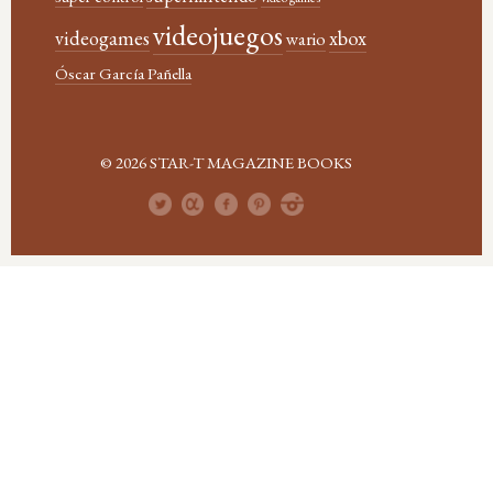
videojuegos
xbox
videogames
wario
Óscar García Pañella
© 2026 STAR-T MAGAZINE BOOKS