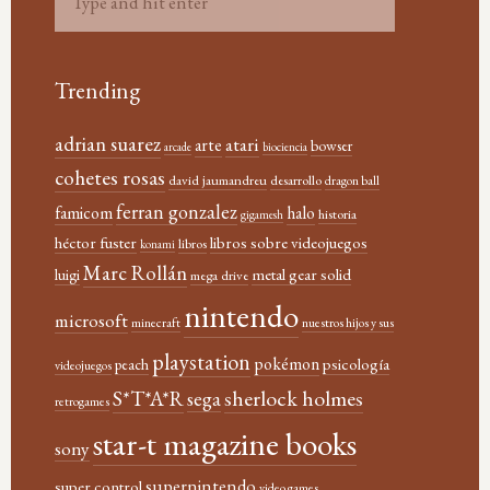
Trending
adrian suarez
atari
arte
bowser
arcade
biociencia
cohetes rosas
david jaumandreu
desarrollo
dragon ball
ferran gonzalez
famicom
halo
historia
gigamesh
héctor fuster
libros sobre videojuegos
libros
konami
Marc Rollán
metal gear solid
luigi
mega drive
nintendo
microsoft
minecraft
nuestros hijos y sus
playstation
pokémon
psicología
peach
videojuegos
sherlock holmes
S*T*A*R
sega
retrogames
star-t magazine books
sony
supernintendo
super control
video games