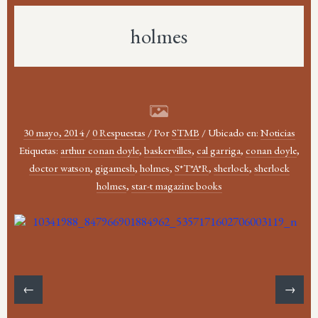
holmes
30 mayo, 2014
/
0 Respuestas
/
Por
STMB
/
Ubicado en:
Noticias
Etiquetas:
arthur conan doyle
,
baskervilles
,
cal garriga
,
conan doyle
,
doctor watson
,
gigamesh
,
holmes
,
S*T*A*R
,
sherlock
,
sherlock
holmes
,
star-t magazine books
←
→