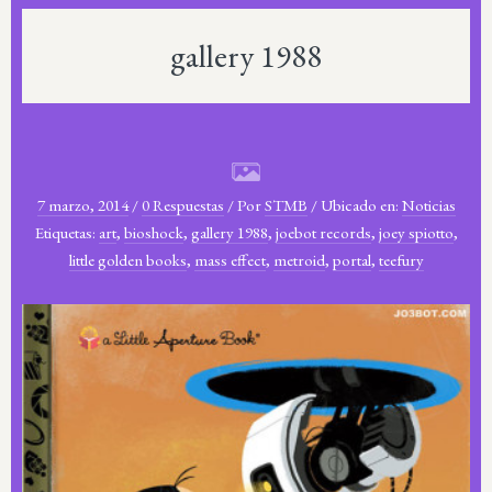
gallery 1988
7 marzo, 2014
/
0 Respuestas
/
Por
STMB
/
Ubicado en:
Noticias
Etiquetas:
art
,
bioshock
,
gallery 1988
,
joebot records
,
joey spiotto
,
little golden books
,
mass effect
,
metroid
,
portal
,
teefury