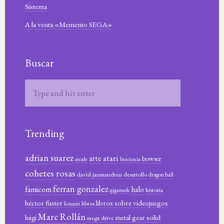
Sistema
A la venta «Memento SEGA»
Buscar
Trending
adrian suarez
atari
arte
bowser
arcade
biociencia
cohetes rosas
david jaumandreu
desarrollo
dragon ball
ferran gonzalez
famicom
halo
historia
gigamesh
héctor fuster
libros sobre videojuegos
libros
konami
Marc Rollán
metal gear solid
luigi
mega drive