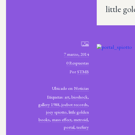
little g
7 marzo, 2014
0 Respuestas
Por
STMB
Ubicado en:
Noticias
Etiquetas:
art
,
bioshock
,
gallery 1988
,
joebot records
,
joey spiotto
,
little golden
books
,
mass effect
,
metroid
,
portal
,
teefury