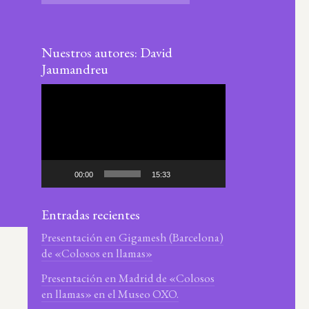
Nuestros autores: David
Jaumandreu
Reproductor
de
vídeo
00:00
15:33
Entradas recientes
Presentación en Gigamesh (Barcelona)
de «Colosos en llamas»
Presentación en Madrid de «Colosos
en llamas» en el Museo OXO.