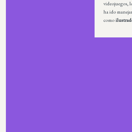
videojuegos, l
ha ido manejan
como
ilustrad