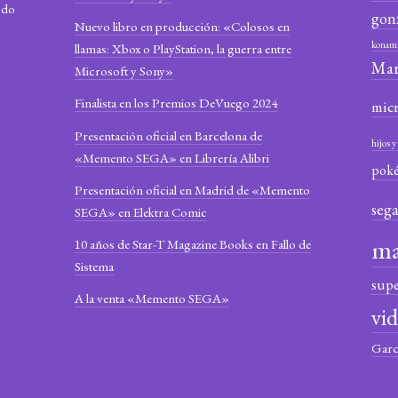
odo
gon
Nuevo libro en producción: «Colosos en
konam
llamas: Xbox o PlayStation, la guerra entre
Mar
Microsoft y Sony»
Finalista en los Premios DeVuego 2024
mic
Presentación oficial en Barcelona de
hijos 
«Memento SEGA» en Librería Alibri
pok
Presentación oficial en Madrid de «Memento
seg
SEGA» en Elektra Comic
ma
10 años de Star-T Magazine Books en Fallo de
Sistema
sup
A la venta «Memento SEGA»
vi
Garc