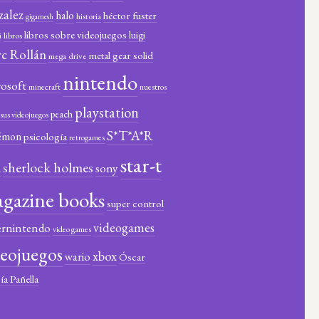
zalez
halo
héctor fuster
historia
gigamesh
libros sobre videojuegos
luigi
libros
i
c Rollán
metal gear solid
mega drive
nintendo
rosoft
minecraft
nuestros
playstation
peach
y sus videojuegos
S*T*A*R
émon
psicología
retrogames
star-t
sherlock holmes
a
sony
gazine books
super control
videogames
ernintendo
video games
deojuegos
xbox
wario
Óscar
ía Pañella