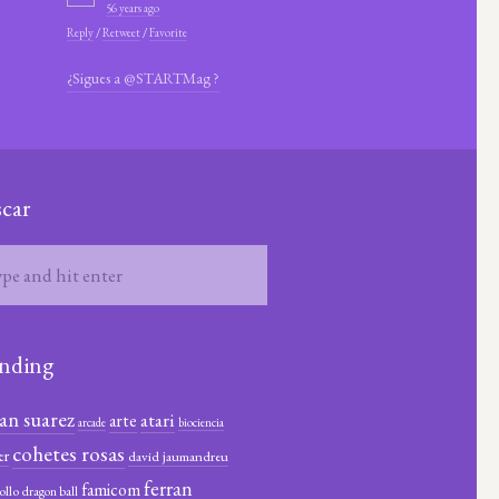
56 years ago
Reply
/
Retweet
/
Favorite
¿Sigues a @STARTMag ?
car
nding
ian suarez
atari
arte
arcade
biociencia
cohetes rosas
er
david jaumandreu
ferran
famicom
ollo
dragon ball