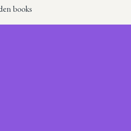
olden books
Más sobre este lib