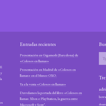
Entradas recientes
Bus
Presentación en Gigamesh (Barcelona) de
«Colosos en llamas»
RE
Presentación en Madrid de «Colosos en
 y
llamas» en el Museo OXO.
Tre
la
Ya a la venta «Colosos en llamas»
adr
Desvelamos la portada del libro «Colosos en
bows
llamas: Xbox o PlayStation, la guerra entre
los
Microsoft y Sony’.
desarr