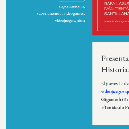
superfamicom
,
supernintendo
,
videogames
,
videojuegos
,
xbox
Presenta
Histori
El jueves 17 d
videojuegos 
Gigamesh
(Ba
«
Tentáculo P