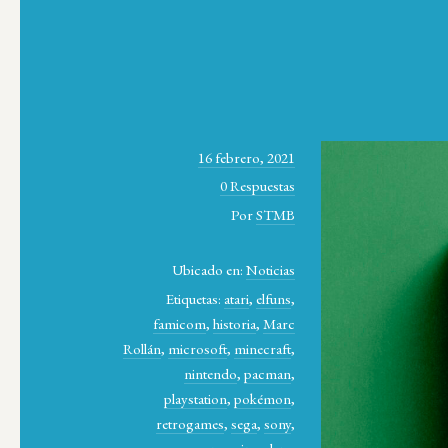
16 febrero, 2021
0 Respuestas
Por
STMB
Ubicado en:
Noticias
Etiquetas:
atari
,
elfuns
,
famicom
,
historia
,
Marc
Rollán
,
microsoft
,
minecraft
,
nintendo
,
pacman
,
playstation
,
pokémon
,
retrogames
,
sega
,
sony
,