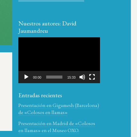
Nuestros autores: David
Jaumandreu
Reproductor
de
vídeo
00:00
15:33
Entradas recientes
Presentación en Gigamesh (Barcelona)
de «Colosos en llamas»
Presentación en Madrid de «Colosos
en llamas» en el Museo OXO.