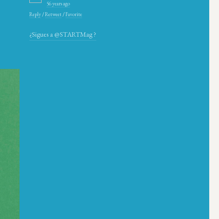
56 years ago
Reply
/
Retweet
/
Favorite
¿Sigues a @STARTMag ?