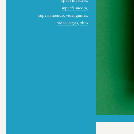
space invaders
,
superfamicom
,
supernintendo
,
videogames
,
videojuegos
,
xbox