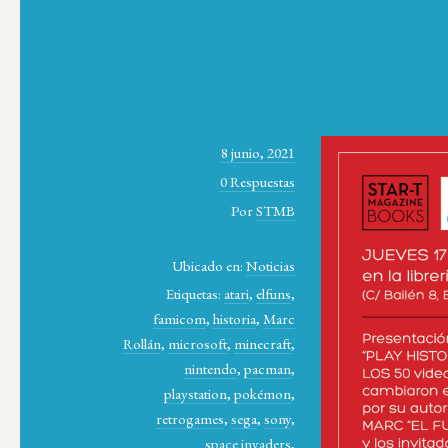
8 junio, 2021
0 Respuestas
Por
STMB
Ubicado en:
Noticias
Etiquetas:
atari
,
elfuns
,
famicom
,
historia
,
Marc
Rollán
,
microsoft
,
minecraft
,
nintendo
,
pacman
,
playstation
,
pokémon
,
retrogames
,
sega
,
sony
,
space invaders
,