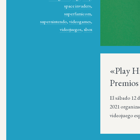
space invaders
,
superfamicom
,
supernintendo
,
videogames
,
videojuegos
,
xbox
«Play Hi
Premios
El sábado 12 d
2021 organizad
videojuego es