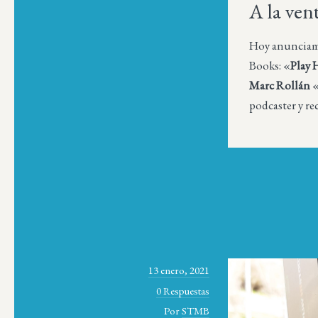
A la ven
Hoy anunciamos
Books: «
Play 
Marc Rollán
«
podcaster y re
13 enero, 2021
0 Respuestas
Por
STMB