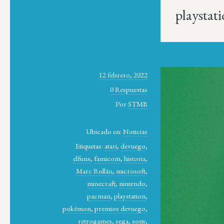
playstat
12 febrero, 2022
0 Respuestas
Por
STMB
Ubicado en:
Noticias
Etiquetas:
atari
,
devuego
,
elfuns
,
famicom
,
historia
,
Marc Rollán
,
microsoft
,
minecraft
,
nintendo
,
pacman
,
playstation
,
pokémon
,
premios devuego
,
retrogames
,
sega
,
sony
,