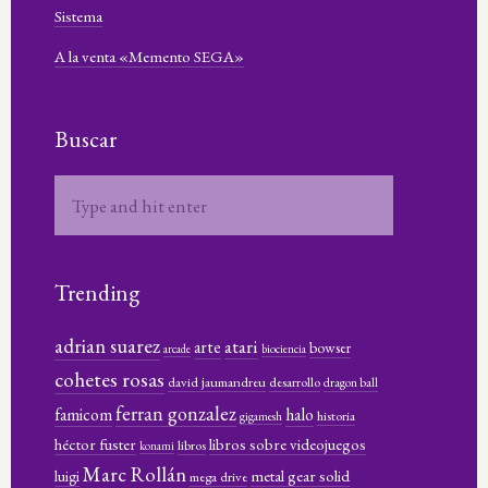
Sistema
A la venta «Memento SEGA»
Buscar
Trending
adrian suarez
atari
arte
bowser
arcade
biociencia
cohetes rosas
david jaumandreu
desarrollo
dragon ball
ferran gonzalez
famicom
halo
historia
gigamesh
héctor fuster
libros sobre videojuegos
libros
konami
Marc Rollán
metal gear solid
luigi
mega drive