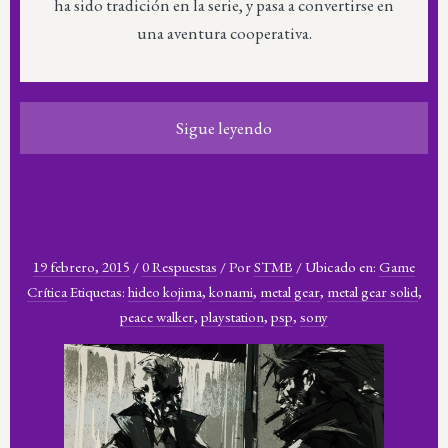
ha sido tradición en la serie, y pasa a convertirse en
una aventura cooperativa.
Sigue leyendo
19 febrero, 2015
/
0 Respuestas
/
Por
STMB
/
Ubicado en:
Game
Crítica
Etiquetas:
hideo kojima
,
konami
,
metal gear
,
metal gear solid
,
peace walker
,
playstation
,
psp
,
sony