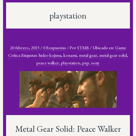
playstation
20 febrero, 2015
/
0 Respuestas
/
Por
STMB
/
Ubicado en:
Game
Crítica
Etiquetas:
hideo kojima
,
konami
,
metal gear
,
metal gear solid
,
peace walker
,
playstation
,
psp
,
sony
Metal Gear Solid: Peace Walker