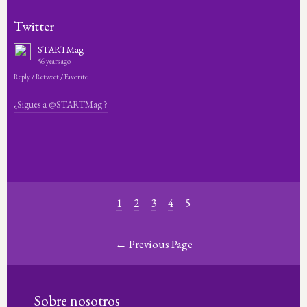
Twitter
STARTMag
56 years ago
Reply
/
Retweet
/
Favorite
¿Sigues a @STARTMag ?
1
2
3
4
5
← Previous Page
Sobre nosotros