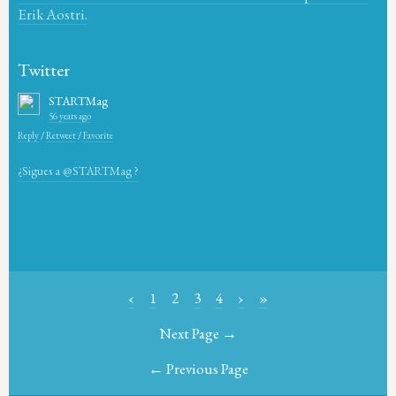
Erik Aostri.
Twitter
STARTMag
56 years ago
Reply
/
Retweet
/
Favorite
¿Sigues a @STARTMag ?
‹
1
2
3
4
›
»
Next Page →
← Previous Page