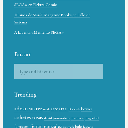
SEGA» en Elektra Comic
10 años de Star-T Magazine Books en Fallo de
Sistema
A la venta «Memento SEGA»
Buscar
Trending
adrian suarez
atari
arte
bowser
arcade
biociencia
cohetes rosas
david jaumandreu
desarrollo
dragon ball
ferran gonzalez
famicom
halo
historia
gigamesh