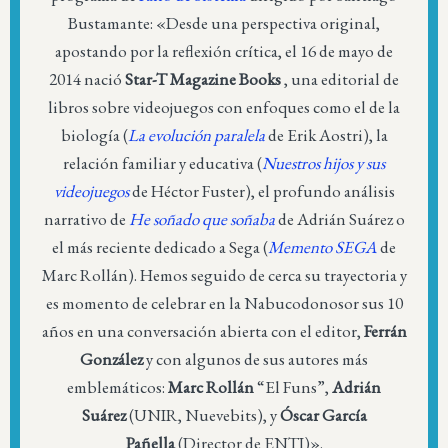
Bustamante: «Desde una perspectiva original,
apostando por la reflexión crítica, el 16 de mayo de
2014 nació
Star-T Magazine Books
, una editorial de
libros sobre videojuegos con enfoques como el de la
biología (
La evolución paralela
de Erik Aostri), la
relación familiar y educativa (
Nuestros hijos y sus
videojuegos
de Héctor Fuster), el profundo análisis
narrativo de
He soñado que soñaba
de Adrián Suárez o
el más reciente dedicado a Sega (
Memento SEGA
de
Marc Rollán). Hemos seguido de cerca su trayectoria y
es momento de celebrar en la Nabucodonosor sus 10
años en una conversación abierta con el editor,
Ferrán
González
y con algunos de sus autores más
emblemáticos:
Marc Rollán
“El Funs”,
Adrián
Suárez
(UNIR, Nuevebits), y
Óscar García
Pañella
(Director de ENTI)».