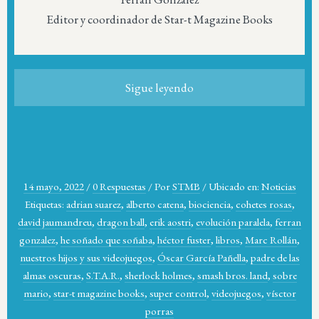
Editor y coordinador de Star-t Magazine Books
Sigue leyendo
14 mayo, 2022
/
0 Respuestas
/
Por
STMB
/
Ubicado en:
Noticias
Etiquetas:
adrian suarez
,
alberto catena
,
biociencia
,
cohetes rosas
,
david jaumandreu
,
dragon ball
,
erik aostri
,
evolución paralela
,
ferran
gonzalez
,
he soñado que soñaba
,
héctor fuster
,
libros
,
Marc Rollán
,
nuestros hijos y sus videojuegos
,
Óscar García Pañella
,
padre de las
almas oscuras
,
S.T.A.R.
,
sherlock holmes
,
smash bros. land
,
sobre
mario
,
star-t magazine books
,
super control
,
videojuegos
,
vísctor
porras