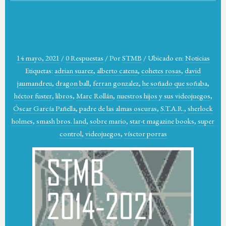
14 mayo, 2021
/
0 Respuestas
/
Por
STMB
/
Ubicado en:
Noticias
Etiquetas:
adrian suarez
,
alberto catena
,
cohetes rosas
,
david
jaumandreu
,
dragon ball
,
ferran gonzalez
,
he soñado que soñaba
,
héctor fuster
,
libros
,
Marc Rollán
,
nuestros hijos y sus videojuegos
,
Óscar García Pañella
,
padre de las almas oscuras
,
S.T.A.R.
,
sherlock
holmes
,
smash bros. land
,
sobre mario
,
star-t magazine books
,
super
control
,
videojuegos
,
vísctor porras