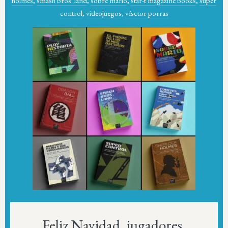
holmes
,
smash bros. land
,
sobre mario
,
star-t magazine books
,
super
control
,
videojuegos
,
vísctor porras
Feliz Navidad, jugadores.