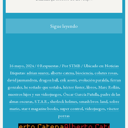
Sigue leyendo
16 mayo, 2024
/
0 Respuestas
/
Por
STMB
/
Ubicado en:
Noticias
Etiquetas:
adrian suarez
,
alberto catena
,
biociencia
,
cohetes rosas
,
david jaumandreu
,
dragon ball
,
erik aostri
,
evolución paralela
,
ferran
gonzalez
,
he soñado que soñaba
,
héctor fuster
,
libros
,
Marc Rollán
,
nuestros hijos y sus videojuegos
,
Óscar García Pañella
,
padre de las
almas oscuras
,
S.T.A.R.
,
sherlock holmes
,
smash bros. land
,
sobre
mario
,
star-t magazine books
,
super control
,
videojuegos
,
vísctor
porras