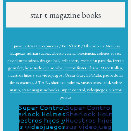
star-t magazine books
1 junio, 2024
/
0 Respuestas
/
Por
STMB
/
Ubicado en:
Noticias
Etiquetas:
adrian suarez
,
alberto catena
,
biociencia
,
cohetes rosas
,
david jaumandreu
,
dragon ball
,
erik aostri
,
evolución paralela
,
ferran
gonzalez
,
he soñado que soñaba
,
héctor fuster
,
libros
,
Marc Rollán
,
nuestros hijos y sus videojuegos
,
Óscar García Pañella
,
padre de las
almas oscuras
,
S.T.A.R.
,
sherlock holmes
,
smash bros. land
,
sobre
mario
,
star-t magazine books
,
super control
,
videojuegos
,
vísctor
porras