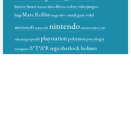
héctor fuster
libros sobre videojuegos
libros
konami
Marc Rollán
metal gear solid
luigi
mega drive
nintendo
microsoft
minecraft
nuestros hijos y sus
playstation
pokémon
psicología
peach
videojuegos
sherlock holmes
S*T*A*R
sega
retrogames
star-t magazine books
sony
supernintendo
super control
video games
videojuegos
xbox
videogames
wario
Óscar García Pañella
© 2026 STAR-T MAGAZINE BOOKS