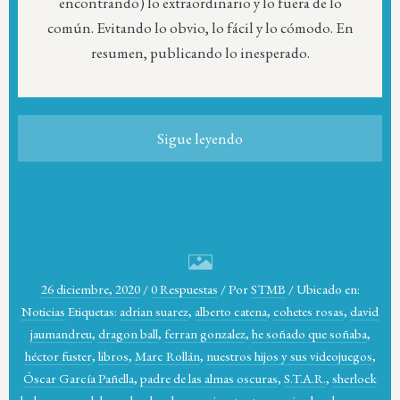
encontrando) lo extraordinario y lo fuera de lo
común. Evitando lo obvio, lo fácil y lo cómodo. En
resumen, publicando lo inesperado.
Sigue leyendo
26 diciembre, 2020
/
0 Respuestas
/
Por
STMB
/
Ubicado en:
Noticias
Etiquetas:
adrian suarez
,
alberto catena
,
cohetes rosas
,
david
jaumandreu
,
dragon ball
,
ferran gonzalez
,
he soñado que soñaba
,
héctor fuster
,
libros
,
Marc Rollán
,
nuestros hijos y sus videojuegos
,
Óscar García Pañella
,
padre de las almas oscuras
,
S.T.A.R.
,
sherlock