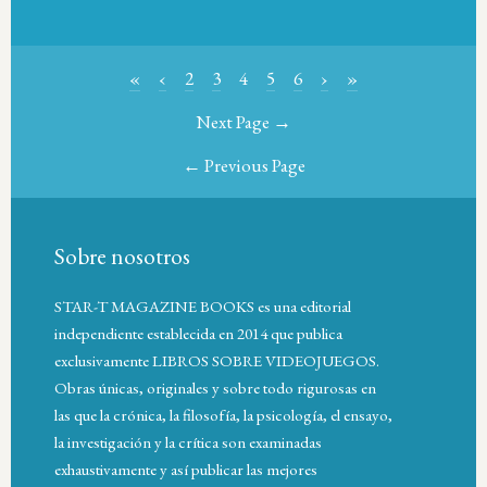
«
‹
2
3
4
5
6
›
»
Next Page →
← Previous Page
Sobre nosotros
STAR-T MAGAZINE BOOKS es una editorial
independiente establecida en 2014 que publica
exclusivamente LIBROS SOBRE VIDEOJUEGOS.
Obras únicas, originales y sobre todo rigurosas en
las que la crónica, la filosofía, la psicología, el ensayo,
la investigación y la crítica son examinadas
exhaustivamente y así publicar las mejores