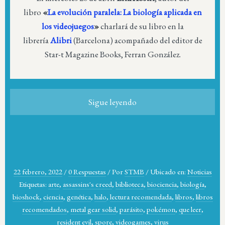
libro
«
La evolución paralela: La biología aplicada en
los videojuegos
»
charlará de su libro en la
librería
Alibri
(Barcelona) acompañado del editor de
Star-t Magazine Books, Ferran González.
Sigue leyendo
22 febrero, 2022
/
0 Respuestas
/
Por
STMB
/
Ubicado en:
Noticias
Etiquetas:
arte
,
assassins's creed
,
biblioteca
,
biociencia
,
biología
,
bioshock
,
ciencia
,
genética
,
halo
,
lectura recomendada
,
libros
,
libros
recomendados
,
metal gear solid
,
parásito
,
pokémon
,
que leer
,
resident evil
,
spore
,
videogames
,
virus