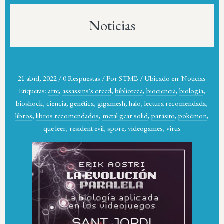
Noticias
21 abril, 2022
/
0 Respuestas
/
Por
STMB
/
Ubicado en:
Noticias
Etiquetas:
arte
,
assassins's creed
,
biblioteca
,
biociencia
,
biología
,
bioshock
,
ciencia
,
genética
,
gigamesh
,
halo
,
lectura recomendada
,
libros
,
libros recomendados
,
metal gear solid
,
parásito
,
pokémon
,
que leer
,
resident evil
,
spore
,
videogames
,
virus