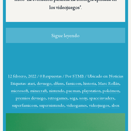
los videojuegos’
.
Sigue leyendo
12 febrero, 2022
/
0 Respuestas
/
Por
STMB
/
Ubicado en:
Noticias
Etiquetas:
atari
,
devuego
,
elfuns
,
famicom
,
historia
,
Marc Rollán
,
microsoft
,
minecraft
,
nintendo
,
pacman
,
playstation
,
pokémon
,
premios devuego
,
retrogames
,
sega
,
sony
,
space invaders
,
superfamicom
,
supernintendo
,
videogames
,
videojuegos
,
xbox