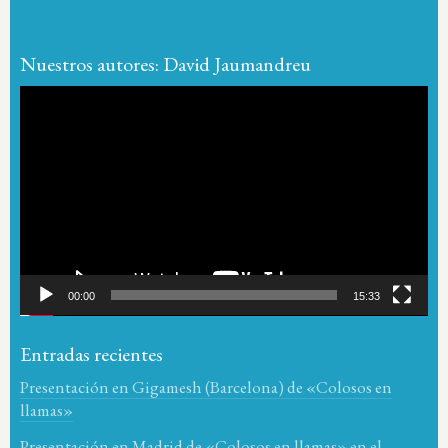
Nuestros autores: David Jaumandreu
Reproductor
de
vídeo
00:00
15:33
Entradas recientes
Presentación en Gigamesh (Barcelona) de «Colosos en
llamas»
Presentación en Madrid de «Colosos en llamas» en el