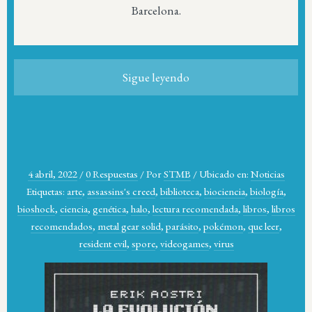
Barcelona.
Sigue leyendo
4 abril, 2022
/
0 Respuestas
/
Por
STMB
/
Ubicado en:
Noticias
Etiquetas:
arte
,
assassins's creed
,
biblioteca
,
biociencia
,
biología
,
bioshock
,
ciencia
,
genética
,
halo
,
lectura recomendada
,
libros
,
libros
recomendados
,
metal gear solid
,
parásito
,
pokémon
,
que leer
,
resident evil
,
spore
,
videogames
,
virus