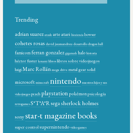
Trending
adrian suarez
atari
arte
bowser
arcade
biociencia
cohetes rosas
david jaumandreu
desarrollo
dragon ball
ferran gonzalez
famicom
halo
historia
gigamesh
héctor fuster
libros sobre videojuegos
libros
konami
Marc Rollán
metal gear solid
luigi
mega drive
nintendo
microsoft
minecraft
nuestros hijos y sus
playstation
pokémon
psicología
peach
videojuegos
sherlock holmes
S*T*A*R
sega
retrogames
star-t magazine books
sony
supernintendo
super control
video games