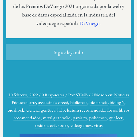
de los Premios DeVuego 2021 organizada por la web y
base de datos especializada en la industria del
videojuego española
DeVuego
.
Sigue leyendo
10 febrero, 2022
/
0 Respuestas
/
Por
STMB
/
Ubicado en:
Noticias
Etiquetas:
arte
,
assassins's creed
,
biblioteca
,
biociencia
,
biología
,
bioshock
,
ciencia
,
genética
,
halo
,
lectura recomendada
,
libros
,
libros
recomendados
,
metal gear solid
,
parásito
,
pokémon
,
que leer
,
resident evil
,
spore
,
videogames
,
virus