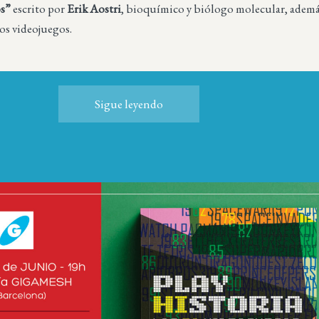
os”
escrito por
Erik Aostri
, bioquímico y biólogo molecular, adem
los videojuegos.
Sigue leyendo