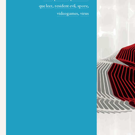
que leer
,
resident evil
,
spore
,
videogames
,
virus