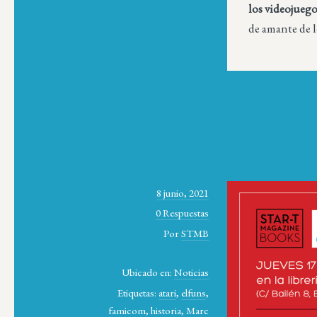
los videojueg
de amante de 
8 junio, 2021
0 Respuestas
Por
STMB
Ubicado en:
Noticias
Etiquetas:
atari
,
elfuns
,
famicom
,
historia
,
Marc