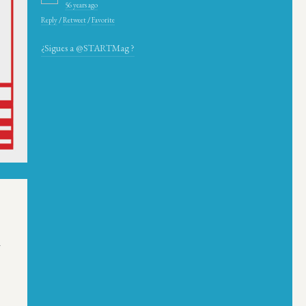
56 years ago
Reply
/
Retweet
/
Favorite
¿Sigues a @STARTMag ?
»