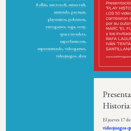
Rollán
,
microsoft
,
minecraft
,
nintendo
,
pacman
,
playstation
,
pokémon
,
retrogames
,
sega
,
sony
,
space invaders
,
superfamicom
,
supernintendo
,
videogames
,
videojuegos
,
xbox
Presenta
Histori
El jueves 17 d
videojuegos 