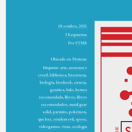
18 octubre, 2021
3 Respuestas
Por
STMB
Ubicado en:
Noticias
Etiquetas:
arte
,
assassins's
creed
,
biblioteca
,
biociencia
,
biología
,
bioshock
,
ciencia
,
genética
,
halo
,
lectura
recomendada
,
libros
,
libros
recomendados
,
metal gear
solid
,
parásito
,
pokémon
,
que leer
,
resident evil
,
spore
,
videogames
,
virus
,
zoologia