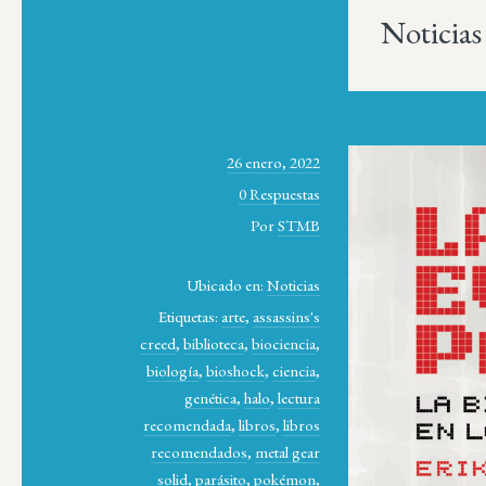
Noticias
26 enero, 2022
0 Respuestas
Por
STMB
Ubicado en:
Noticias
Etiquetas:
arte
,
assassins's
creed
,
biblioteca
,
biociencia
,
biología
,
bioshock
,
ciencia
,
genética
,
halo
,
lectura
recomendada
,
libros
,
libros
recomendados
,
metal gear
solid
,
parásito
,
pokémon
,