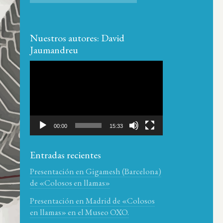
Nuestros autores: David
Jaumandreu
Reproductor
de
vídeo
00:00
15:33
Entradas recientes
Presentación en Gigamesh (Barcelona)
de «Colosos en llamas»
Presentación en Madrid de «Colosos
en llamas» en el Museo OXO.