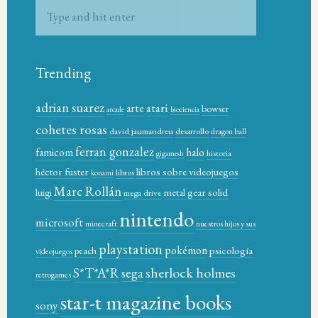
Trending
adrian suarez
atari
arte
bowser
arcade
biociencia
cohetes rosas
david jaumandreu
desarrollo
dragon ball
ferran gonzalez
famicom
halo
historia
gigamesh
héctor fuster
libros sobre videojuegos
libros
konami
Marc Rollán
metal gear solid
luigi
mega drive
nintendo
microsoft
minecraft
nuestros hijos y sus
playstation
pokémon
psicología
peach
videojuegos
sherlock holmes
S*T*A*R
sega
retrogames
star-t magazine books
sony