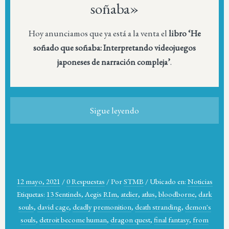
soñaba»
Hoy anunciamos que ya está a la venta el
libro ‘He
soñado que soñaba: Interpretando videojuegos
japoneses de narración compleja’
.
Sigue leyendo
12 mayo, 2021
/
0 Respuestas
/
Por
STMB
/
Ubicado en:
Noticias
Etiquetas:
13 Sentinels
,
Aegis RIm
,
atelier
,
atlus
,
bloodborne
,
dark
souls
,
david cage
,
deadly premonition
,
death stranding
,
demon's
souls
,
detroit become human
,
dragon quest
,
final fantasy
,
from