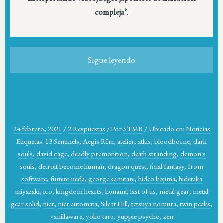
compleja’
.
Sigue leyendo
24 febrero, 2021
/
2 Respuestas
/
Por
STMB
/
Ubicado en:
Noticias
Etiquetas:
13 Sentinels
,
Aegis RIm
,
atelier
,
atlus
,
bloodborne
,
dark
souls
,
david cage
,
deadly premonition
,
death stranding
,
demon's
souls
,
detroit become human
,
dragon quest
,
final fantasy
,
from
software
,
fumito ueda
,
george kamitani
,
hideo kojima
,
hidetaka
miyazaki
,
ico
,
kingdom hearts
,
konami
,
last of us
,
metal gear
,
metal
gear solid
,
nier
,
nier automata
,
Silent Hill
,
tetsuya nomura
,
twin peaks
,
vanillaware
,
yoko taro
,
yuppie psycho
,
zen