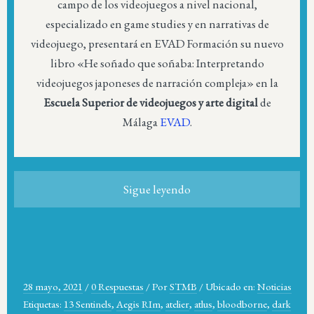
campo de los videojuegos a nivel nacional,
especializado en game studies y en narrativas de
videojuego, presentará en EVAD Formación su nuevo
libro «He soñado que soñaba: Interpretando
videojuegos japoneses de narración compleja» en la
Escuela Superior de videojuegos y arte digital
de
Málaga
EVAD
.
Sigue leyendo
28 mayo, 2021
/
0 Respuestas
/
Por
STMB
/
Ubicado en:
Noticias
Etiquetas:
13 Sentinels
,
Aegis RIm
,
atelier
,
atlus
,
bloodborne
,
dark