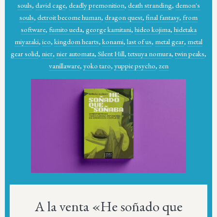
souls
,
david cage
,
deadly premonition
,
death stranding
,
demon's
souls
,
detroit become human
,
dragon quest
,
final fantasy
,
from
software
,
fumito ueda
,
george kamitani
,
hideo kojima
,
hidetaka
miyazaki
,
ico
,
kingdom hearts
,
konami
,
last of us
,
metal gear
,
metal
gear solid
,
nier
,
nier automata
,
Silent Hill
,
tetsuya nomura
,
twin peaks
,
vanillaware
,
yoko taro
,
yuppie psycho
,
zen
A la venta «He soñado que