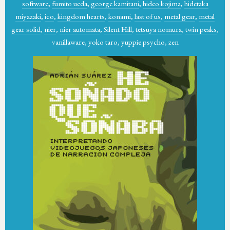
software
,
fumito ueda
,
george kamitani
,
hideo kojima
,
hidetaka
miyazaki
,
ico
,
kingdom hearts
,
konami
,
last of us
,
metal gear
,
metal
gear solid
,
nier
,
nier automata
,
Silent Hill
,
tetsuya nomura
,
twin peaks
,
vanillaware
,
yoko taro
,
yuppie psycho
,
zen