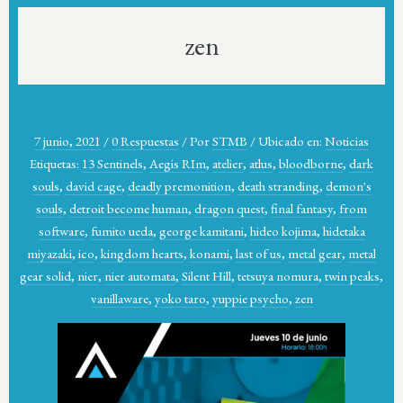
zen
7 junio, 2021
/
0 Respuestas
/
Por
STMB
/
Ubicado en:
Noticias
Etiquetas:
13 Sentinels
,
Aegis RIm
,
atelier
,
atlus
,
bloodborne
,
dark
souls
,
david cage
,
deadly premonition
,
death stranding
,
demon's
souls
,
detroit become human
,
dragon quest
,
final fantasy
,
from
software
,
fumito ueda
,
george kamitani
,
hideo kojima
,
hidetaka
miyazaki
,
ico
,
kingdom hearts
,
konami
,
last of us
,
metal gear
,
metal
gear solid
,
nier
,
nier automata
,
Silent Hill
,
tetsuya nomura
,
twin peaks
,
vanillaware
,
yoko taro
,
yuppie psycho
,
zen