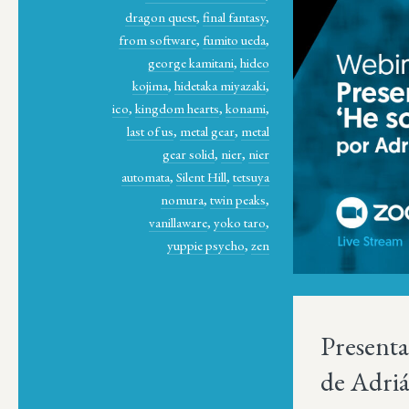
dragon quest
,
final fantasy
,
from software
,
fumito ueda
,
george kamitani
,
hideo
kojima
,
hidetaka miyazaki
,
ico
,
kingdom hearts
,
konami
,
last of us
,
metal gear
,
metal
gear solid
,
nier
,
nier
automata
,
Silent Hill
,
tetsuya
nomura
,
twin peaks
,
vanillaware
,
yoko taro
,
yuppie psycho
,
zen
Presenta
de Adri