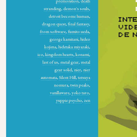
premonition
,
death
stranding
,
demon's souls
,
detroit become human
,
dragon quest
,
final fantasy
,
from software
,
fumito ueda
,
george kamitani
,
hideo
kojima
,
hidetaka miyazaki
,
ico
,
kingdom hearts
,
konami
,
last of us
,
metal gear
,
metal
gear solid
,
nier
,
nier
automata
,
Silent Hill
,
tetsuya
nomura
,
twin peaks
,
vanillaware
,
yoko taro
,
yuppie psycho
,
zen