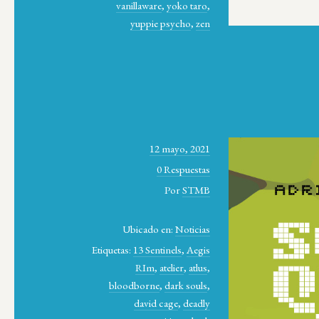
vanillaware
,
yoko taro
,
yuppie psycho
,
zen
12 mayo, 2021
0 Respuestas
Por
STMB
Ubicado en:
Noticias
Etiquetas:
13 Sentinels
,
Aegis
RIm
,
atelier
,
atlus
,
bloodborne
,
dark souls
,
david cage
,
deadly