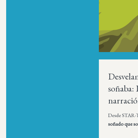
Desvelam
soñaba: 
narració
Desde STAR-
soñado que so