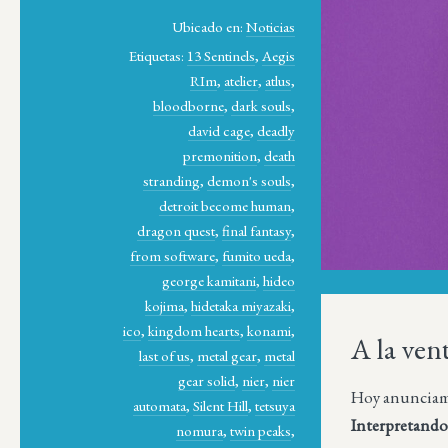
Ubicado en:
Noticias
Etiquetas:
13 Sentinels
,
Aegis
RIm
,
atelier
,
atlus
,
bloodborne
,
dark souls
,
david cage
,
deadly
premonition
,
death
stranding
,
demon's souls
,
detroit become human
,
dragon quest
,
final fantasy
,
from software
,
fumito ueda
,
george kamitani
,
hideo
kojima
,
hidetaka miyazaki
,
ico
,
kingdom hearts
,
konami
,
A la ve
last of us
,
metal gear
,
metal
gear solid
,
nier
,
nier
Hoy anunciamos
automata
,
Silent Hill
,
tetsuya
Interpretando
nomura
,
twin peaks
,