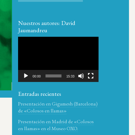
Nuestros autores: David
Jaumandreu
Reproductor
de
vídeo
00:00
15:33
Entradas recientes
Presentación en Gigamesh (Barcelona)
de «Colosos en llamas»
Presentación en Madrid de «Colosos
en llamas» en el Museo OXO.