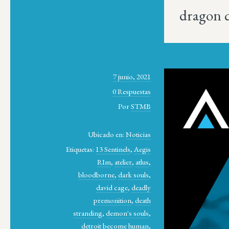
dragon 
7 junio, 2021
0 Respuestas
Por
STMB
Ubicado en:
Noticias
Etiquetas:
13 Sentinels
,
Aegis
RIm
,
atelier
,
atlus
,
bloodborne
,
dark souls
,
david cage
,
deadly
premonition
,
death
stranding
,
demon's souls
,
detroit become human
,