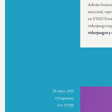
Adrián Suárez,
nacional, espe
en EVAD Forma
videojuegos j
videojuegos y 
28 mayo, 2021
0 Respuestas
Por
STMB