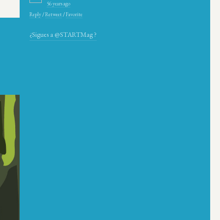
56 years ago
Reply
/
Retweet
/
Favorite
¿Sigues a @STARTMag ?